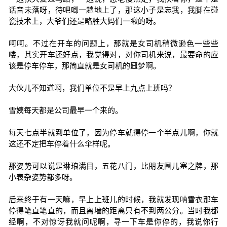
话音未落呀，待吧唧一趟地上了，那这小子是忘我，我脚在碰
瓷技术上，大爷们还是略胜大妈们一瞅的呀。
呵呵。不过在开车的问题上，那就是女司机稍微逊色一些些
喽，其实开车还好点，我觉得对，对你司机来说，最要命的应
该是停车停车，那简直就是女司机的噩梦啊。
大伙儿不知道啊，我们单位不是早上九点上班吗？
雪姨每天都是公司最早一个来的。
每天七点半就到单位了，因为停车就得停一个半点儿啊，你就
这还不定把车停着什么伞样呢。
那姿势可以说是琳琅满目，五花八门，比朋友圈儿塞之牌，那
小表杂姿势都多呀。
后来终于有一天嘛，早上上班儿的时候，我就发现呐雪衣那车
停得笔直笔直的，而且离墙的距离只有不到两公分。当时我都
经啊，不对惊讶我就问呢啊，寻一下车是你停的，我说你行