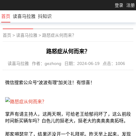
登录
注册
首页
读喜马拉雅
抖知识
首页
>
读喜马拉雅
>
路怒症从何而来？
路怒症从何而来？
读喜马拉雅
作者：gezhong
日期：2024-06-19
点击：1006
微信搜索公众号“波波有理”加关注！有惊喜！
掌声有请主持人，这两天啊，可给老王给郁闷坏了，这么前段
时间新买辆车吗？白色儿的挺老大，挺老大的奥奥奥奥拓呀。
那家嘚瑟完了，结果还没开一个礼拜呢。昨天早上起来，发现