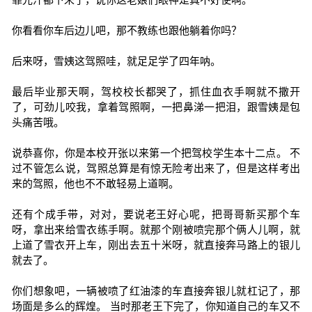
你看看你车后边儿吧，那不教练也跟他躺着你吗？
后来呀，雪姨这驾照哇，就足足学了四年呐。
最后毕业那天啊，驾校校长都哭了，抓住血衣手啊就不撒开
了，可劲儿咬我，拿着驾照啊，一把鼻涕一把泪，跟雪姨是包
头痛苦哦。
说恭喜你，你是本校开张以来第一个把驾校学生本十二点。 不
过不管怎么说，驾照总算是有惊无险考出来了，但是这样考出
来的驾照，他也不不敢轻易上道啊。
还有个成手带，对对，要说老王好心呢，把哥哥新买那个车
呀，拿出来给雪衣练手啊。就那个刚被喷完那个俩人儿啊，就
上道了雪衣开上车，刚出去五十米呀，就直接奔马路上的银儿
就去了。
你们想象吧，一辆被喷了红油漆的车直接奔银儿就杠记了，那
场面是多么的辉煌。 当时那老王下完了，你知道自己的车又不