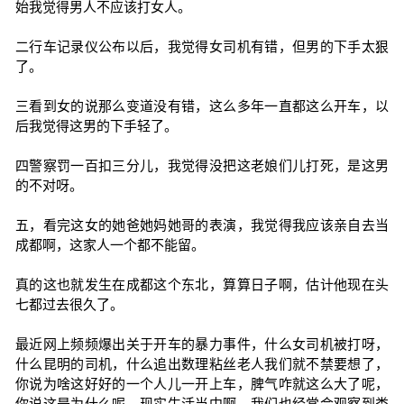
始我觉得男人不应该打女人。
二行车记录仪公布以后，我觉得女司机有错，但男的下手太狠
了。
三看到女的说那么变道没有错，这么多年一直都这么开车，以
后我觉得这男的下手轻了。
四警察罚一百扣三分儿，我觉得没把这老娘们儿打死，是这男
的不对呀。
五，看完这女的她爸她妈她哥的表演，我觉得我应该亲自去当
成都啊，这家人一个都不能留。
真的这也就发生在成都这个东北，算算日子啊，估计他现在头
七都过去很久了。
最近网上频频爆出关于开车的暴力事件，什么女司机被打呀，
什么昆明的司机，什么追出数理粘丝老人我们就不禁要想了，
你说为啥这好好的一个人儿一开上车，脾气咋就这么大了呢，
你说这是为什么呢，现实生活当中啊，我们也经常会观察到类