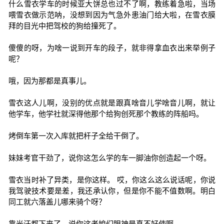
什么雪衣学车的时候亚大饼总也过不了啊，教练着急啦，当场
喂雪衣做示范呐，没想到因为气急外患油门给大啦，在雪衣膜
拜的目光中把驾校的狗给撞死了。
傻傻的呀，为啥一说到开车的段子，就非得拿血衣出来举例子
呢？
哦，因为那都是真事儿。
雪衣这人儿啊，没别的优点就是跟真啥音儿学啥音儿啊，就让
他学车，他学社就深得他那个给狗创死那个教练的阵船吗。
烤倒车第一次入库就把杆子全给干倒了。
妹妹考官干劲了，说你这怎么学的车一脚油你创造起一个呀。
雪衣当时补了异类，是你这样。 哎，你这么这么说话呢，你说
我驾驶技术要是差，我还承认你，但是你不能不值数啊。明白
同工就六落盖儿哪来骑个呀？
靠光汗都下来了，说你这老娘们眼神是真不好使啊。