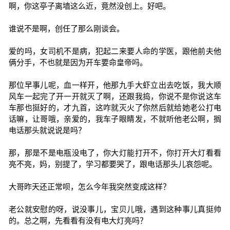
啊，你这亭子离墙这么近，竟然没创上。好吧。
谁说不是啊，创任了那么刚谈会。
爱的吗，女司机不是病，犯起二来要人命的学医，跟他前夫他
俩分手，不也就是因为开车要命皇帝吗。
那位早事儿呢，血一样开，他那九手大虾立出去吃饭，我大顺
风车一起完了开一开就灭了啊，还跟我捣，你说不是你说这车
车那也挺好的，才九首，这咋就灭火了你然后就给她老公打电
话嘛，让哥哦，亲爱的，我车子眼睛发，不就听他老公啊，搁
电话那头就说说是吗？
那，那是不是电瓶没电了，你大灯能打开不，你打开大灯看看
亮不亮，妈，别提了，学习都要哭了，跟电话那头儿哀怨呢。
大哥昨天还正常呗，怎么今年我突然变成这样？
老公就安慰的呀，说没事儿，宝贝儿哦，遇到这种事儿真挺帅
的。总之啊，先看看有没有电大灯亮吗？