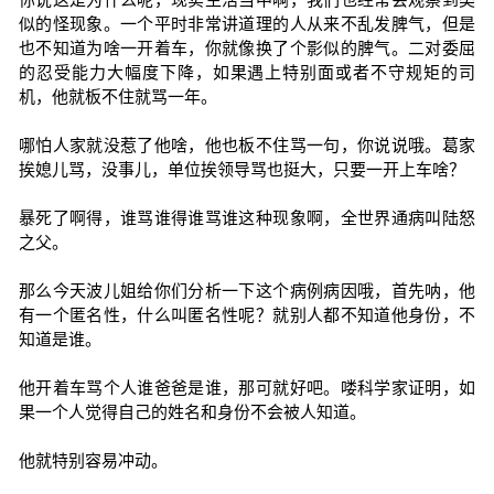
似的怪现象。一个平时非常讲道理的人从来不乱发脾气，但是
也不知道为啥一开着车，你就像换了个影似的脾气。二对委屈
的忍受能力大幅度下降，如果遇上特别面或者不守规矩的司
机，他就板不住就骂一年。
哪怕人家就没惹了他啥，他也板不住骂一句，你说说哦。葛家
挨媳儿骂，没事儿，单位挨领导骂也挺大，只要一开上车啥？
暴死了啊得，谁骂谁得谁骂谁这种现象啊，全世界通病叫陆怒
之父。
那么今天波儿姐给你们分析一下这个病例病因哦，首先呐，他
有一个匿名性，什么叫匿名性呢？就别人都不知道他身份，不
知道是谁。
他开着车骂个人谁爸爸是谁，那可就好吧。喽科学家证明，如
果一个人觉得自己的姓名和身份不会被人知道。
他就特别容易冲动。