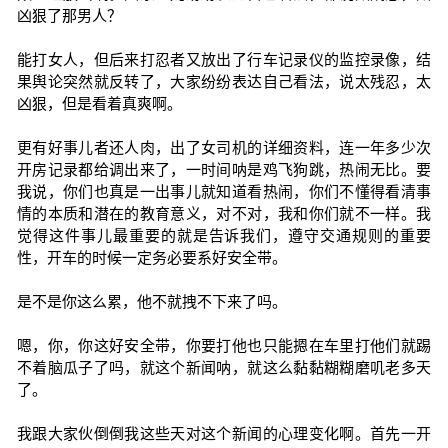
凶狠了那男人？
能打女人，但后来打忍者又放出了行车记录仪的监控录像，结
果舆论突然就反转了，大家纷纷表达自己看法，说太残忍，太
凶狠，但是看着真爽啊。
更有好事儿者还人肉，出了女司机的详细资料，连一年多少次
开房记录都给调出来了，一时间呐是鸡飞狗跳，热闹无比。要
我说，你们也真是一出事儿就知道看热闹，你们不懂得看清事
情的本质和潜在的教育意义，对不对，我和你们就不一样。我
觉得这件事儿最重要的就是告诉我们，遵守交通规则的重要
性，开车的时候一定务必要系好安全带。
是不是你这么累，他不就拽不下来了吗。
嗯，你，你这好安全带，你要打他也只能摁在车里打他们就踢
不着脑瓜子了吗，就这个新闻呐，就这么黏黏糊糊磨叽老多天
了。
我跟大家伙倒倒我这些天对这个新闻的心理变化啊。首先一开