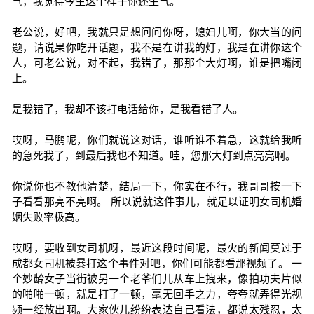
气，我觉得今生这个样子你还生气。
老公说，好吧，我就只是想问问你呀，媳妇儿啊，你大当的问
题，请说果你吃开话题，我不是在讲我的灯，我是在讲你这个
人，可老公说，对不起，我错了，那那个大灯啊，谁是把嘴闭
上。
是我错了，我却不该打电话给你，是我看错了人。
哎呀，马鹏呢，你们就说这对话，谁听谁不着急，这就给我听
的急死我了，到最后我也不知道。哇，您那大灯到点亮亮啊。
你说你也不教他清楚，结局一下，你实在不行，我哥哥按一下
子看看那亮不亮啊。 所以说就这件事儿，就足以证明女司机婚
姻失败率极高。
哎呀，要收到女司机呀，最近这段时间呢，最火的新闻莫过于
成都女司机被暴打这个事件对吧，你们可能都看那视频了。 一
个妙龄女子当街被另一个老爷们儿从车上拽来，像拍功夫片似
的啪啪一顿，就是打了一顿，毫无回手之力，夸夸就弄得光视
频一经放出啊。大家伙儿纷纷表达自己看法，都说太残忍，太