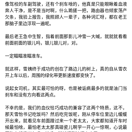
像驾校的车副驾驶，还有个刹车啥的，他真是只能眼瞅着血液
奔人干净，是不是当时啊，什么跪搓一把，路由器也倾家荡产
欠条，我验上报告，我照顾人一辈子，各种词汇呀，都在老王
那脑子里边浮现一遍呢。
最后老王急中生智，指着前面那影儿冲雪一大喊，就就就看看
前面前面的银儿吗，银儿银儿对，对。
一定瞄瞄准瞄准车。
就这样，雪姨终于成功的创在了路边儿的树上，真的自从雪衣
开上车以后，周围的绿化带更新速度都变快了。
说起女司机，其实最可怕的呀，也是被诟病最多的就是油门当
刹车和没有方向看这两点。
不幸的是，我们的血仪恰巧成功的兼容了这两个特质，这不，
那天雪怡书记吃饭吗？然后吃完饭呢，刚从停车位里边儿缓缓
开出来，就看见车前面蹭过来一个老太太，大家都知道开车时
候最怕啥，最怕老太太那真碰瓷儿啊学一开心一惊啊，心说最