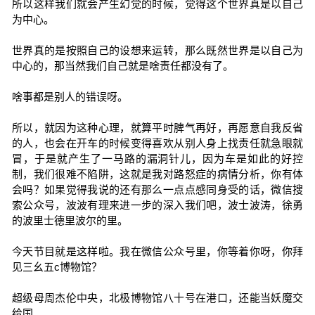
所以这样我们就会产生幻觉的时候，觉得这个世界真是以自己
为中心。
世界真的是按照自己的设想来运转，那么既然世界是以自己为
中心的，那当然我们自己就是啥责任都没有了。
啥事都是别人的错误呀。
所以，就因为这种心理，就算平时脾气再好，再愿意自我反省
的人，也会在开车的时候变得喜欢从别人身上找责任就急眼就
冒，于是就产生了一马路的漏洞针儿，因为车是如此的好控
制，我们很难不陷阱，这就是我对路怒症的病情分析，你有体
会吗？如果觉得我说的还有那么一点点感同身受的话，微信搜
索公众号，波波有理来进一步的深入我们吧，波士波涛，徐勇
的波里士德里波尔的里。
今天节目就是这样啦。我在微信公众号里，你等着你呀，你拜
见三幺五c博物馆？
超级母周杰伦中央，北极博物馆八十号在港口，还能当妖魔交
给国。