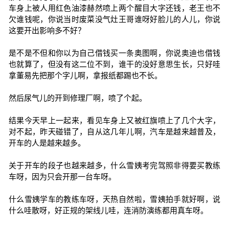
车身上被人用红色油漆赫然喷上两个醒目大字还钱，老王也不
欠谁钱呢，你说当时废菜没气灶王哥谁呀好脸儿的人儿，你说
这要开出影响多不好？
是不是不但和你以为自己借钱买一条奥图啊，你说奥迪也借钱
也就算了，但没有这二位不到，谁干的没好意思生长，只好哇
拿董易先把那个字儿啊，拿报纸都踢也不长。
然后尿气儿的开到修理厂啊，喷了个起。
结果今天早上一起来，看见车身上又被红旗喷上了几个大字，
对不起，昨天碰错了，自从这几年儿啊，汽车是越来越普及，
开车的人是越来越多。
关于开车的段子也越来越多，什么雪姨考完驾照非得要买教练
车呀，因为只会开那一台车呀。
什么雪姨学车的教练车呀，天热自然啦，雪姨拍手就好啊，说
什么哇散呀，好正规的架线儿哇，连消防演练都用真车呀。