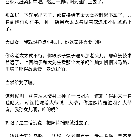
回晚六赶紧刹车吧。然后一脚就闷到油门上去了。
那车层一下就窜出去了，那直接给老太太雪衣赶紧下车了，要
看到他有没有事儿啊。 结果老太太看见雪衣过来不同就跪下
了。
大闺女，我就想挣点小钱儿，你这家还真要命啊。
你这老太太就不行，你跟沙子强子遇见那老头儿，那碰瓷技术
差远了，上回墙子和大先生看那个大爷吗？灿灿慢慢过马路，
那墙子吓得故意慢，走近好怕。
当然给鹅了嘛。
这时候啊，就看从大爷身上掉了一张照片，这箱子捡起来一看
哇晒大，就连忙喊着大爷说，大爷，你这照片是谁呀？大爷
说，我孙女儿啊，咋的呢？
妈强子是二话没说，把照片揣兜就过去了。
一边扶大爱过马路，一边说，您老慢点走，我扶着你，是不是