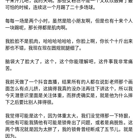
十来斤儿吧，我的天呐。那些女粉岂不是一个又欢欣鼓舞了最
可怕的时候，连续这一个月踢了二十多场球。
每每一场是两个小时，虽然是陪小朋友啊，但是也有十来个人
一块踢呢，那长得都是肌肉啊。
我脸脸不是肌肉，哈哈哈哈哈哈，你脸上啊，你长个十斤出来
那也不错，我现在现在圆规就腿细了。
脑袋大了脸大了，这个，这个你能理解吧，这件事我非常痛
苦。
我前天做了一个抖音直播，结果所有的人都在说彭老师那个画
面怎么有点儿挤，这搞得我真的没办法再往下讲这个，所以我
今天潜意识里面是关注体重，而胖虎确实是，就是他为什么摔
下之后要比别人摔得很。
我觉得可能是这个，因为体重太大，我们没觉得那一下特狠，
但他有可能我猜他有可能是锁骨出了问题，或者是肩脱咎。这
两个情况就是因为太胖了，我的锁骨曾经断成了五节儿，就是
因为。