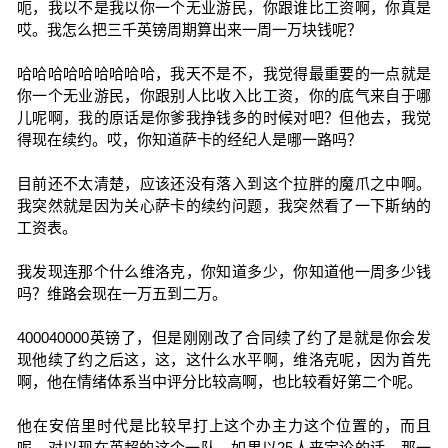
呃，我以不是我以你一个无业游民，你跟谁比工资啊，你真是
哎。我怎么把三千英镑周期算出来一周一万块钱呢？
哈哈哈哈哈哈哈哈哈，我天不是不，我觉得最重要的一点就是
你一个无业游民，你跟别人比收入比工资，你的底气来自于哪
儿呢啊，我的原话是你爹我挣钱多的时候对吧？但他去，我觉
得现在续约。哎，你知道萨卡的经纪人是哪一路吗？
目前还不太清楚，应该还没有落入到这个拉胖的魔爪之中啊。
我突然就是因为关心萨卡的续约问题，我突然看了一下斯纳的
工资表。
我发现连那个什么维洛克，你知道多少，你知道他一周多少钱
吗？维路会现在一万五到二万。
400040000英镑了，但是刚刚改了合同续了约了是就是你会发
现他续了约之后这，这，这什么水平啊，维洛克呢，因为首先
啊，他在情绪体系当中评分比较高啊，也比较看好第二个呢。
他在安倍里时代是比较早打上这个办主力这个位置的，而且
呢，对以现在英超的这个一队，如果以25人来定论的话，那一