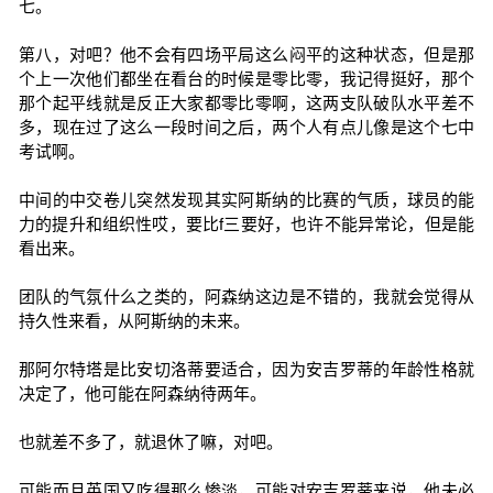
七。
第八，对吧？他不会有四场平局这么闷平的这种状态，但是那
个上一次他们都坐在看台的时候是零比零，我记得挺好，那个
那个起平线就是反正大家都零比零啊，这两支队破队水平差不
多，现在过了这么一段时间之后，两个人有点儿像是这个七中
考试啊。
中间的中交卷儿突然发现其实阿斯纳的比赛的气质，球员的能
力的提升和组织性哎，要比f三要好，也许不能异常论，但是能
看出来。
团队的气氛什么之类的，阿森纳这边是不错的，我就会觉得从
持久性来看，从阿斯纳的未来。
那阿尔特塔是比安切洛蒂要适合，因为安吉罗蒂的年龄性格就
决定了，他可能在阿森纳待两年。
也就差不多了，就退休了嘛，对吧。
可能而且英国又吃得那么惨淡，可能对安吉罗蒂来说，他未必