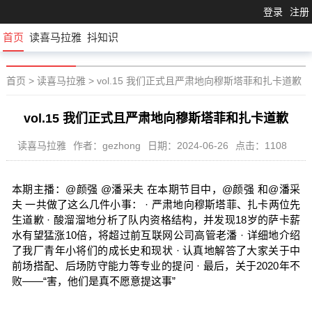
登录
注册
首页
读喜马拉雅
抖知识
首页
>
读喜马拉雅
>
vol.15 我们正式且严肃地向穆斯塔菲和扎卡道歉
vol.15 我们正式且严肃地向穆斯塔菲和扎卡道歉
读喜马拉雅
作者：gezhong
日期：2024-06-26
点击：1108
本期主播：@颜强 @潘采夫 在本期节目中，@颜强 和@潘采
夫 一共做了这么几件小事： · 严肃地向穆斯塔菲、扎卡两位先
生道歉 · 酸溜溜地分析了队内资格结构，并发现18岁的萨卡薪
水有望猛涨10倍，将超过前互联网公司高管老潘 · 详细地介绍
了我厂青年小将们的成长史和现状 · 认真地解答了大家关于中
前场搭配、后场防守能力等专业的提问 · 最后，关于2020年不
败——“害，他们是真不愿意提这事”