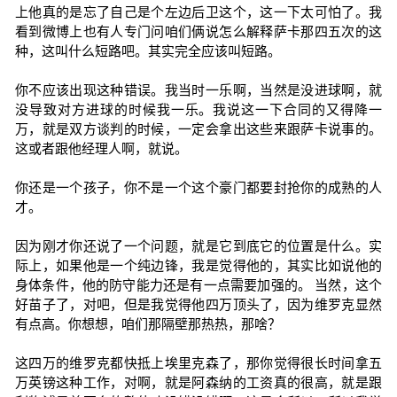
上他真的是忘了自己是个左边后卫这个，这一下太可怕了。我
看到微博上也有人专门问咱们俩说怎么解释萨卡那四五次的这
种，这叫什么短路吧。其实完全应该叫短路。
你不应该出现这种错误。我当时一乐啊，当然是没进球啊，就
没导致对方进球的时候我一乐。我说这一下合同的又得降一
万，就是双方谈判的时候，一定会拿出这些来跟萨卡说事的。
这或者跟他经理人啊，就说。
你还是一个孩子，你不是一个这个豪门都要封抢你的成熟的人
才。
因为刚才你还说了一个问题，就是它到底它的位置是什么。实
际上，如果他是一个纯边锋，我是觉得他的，其实比如说他的
身体条件，他的防守能力还是有一点需要加强的。 当然，这个
好苗子了，对吧，但是我觉得他四万顶头了，因为维罗克显然
有点高。你想想，咱们那隔壁那热热，那啥？
这四万的维罗克都快抵上埃里克森了，那你觉得很长时间拿五
万英镑这种工作，对啊，就是阿森纳的工资真的很高，就是跟