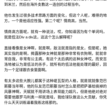
到米兰，然后在海外支教这一连创的过程当中。
他也发生过很多战术思路方面的变化，但这个人呢，难得的地
方，一个是他适应性强。第二个呢？情商高，当然。
情商高方面呢，就有一种说法，哎，你知道因为有个单词吗，
就是低法Div a div这，这这个怎么解释呢？
直接看像是女神啊，就是啊，敌法就是指的是女，但是呢，她
其实指的是啊，揭露那种女神就是那种非常有衣狗啊，就就非
常自我，非常有公主病，有这个太后病的这种女神哎。而安吉
洛地被认为是低法的杀手，就所有的低法他能处理的最好，因
为一个足球跟衣食里面啊。
有太多这些大腕儿都属于这种堤瓦型的人格，就是就就像范巴
斯藤当年啊，他的队友范巴斯藤当时怎么是把把萨基给搞掉的
风暴神啊，天赋就不用讲场上表现能力超凡，但是他绝对绝对
需要他跟罗马利奥一样就是哇，我给球队做这么大贡献，你凭
什么天天训练逼着我练这练那的。