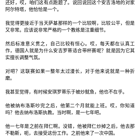
还好，哎，咱们这有点跑题了。说回说回这个安吉洛地的对家
阿尔特塔，他恰恰是一个。
我觉得更接近于当天萨基那样的一个比较啊，比较公平，但是
又非常。应该说非常严格的一个教练是注重细节。
然后标准意义贯之，自己比较有恒心。哎，每天都在认真工
作，德国人就是为什么安吉罗蒂适合带杯赛呢？就是因为它其
实擅长调整气氛。
对吧？这联赛如果一整年太过漫长，对于他来说就是一种折
磨。
我甚至觉得，有时候安琪罗蒂乐于被炒鱿鱼，他也不在乎。
他被纳布洛斯吵完之后，他第二个月就能上班。哎，你知道
吗？他去纳布洛斯执教。当时啊，是一七年吧。
他一七年是之前在拜仁啊。没错，他被拜仁炒掉之后，他去那
不勒斯，呃，去接受这份工作。之前他来了一次中国。