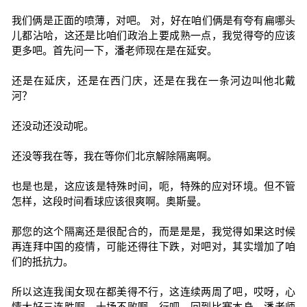
我们俩是正面的喷薄，对吧。 对，好在咱们俩是有夸有扁哪头
儿都沾哈，这还是比咱们政治上要成熟一点，我觉得夸的应该
更多吧。首先问一下，潘老师现在是在延安。
还是在延庆，还是在西门庆，还是在我在一条河边叫他北戴
河？
还没动还没动呢。
还没等我在等，我在等你们北京解除隔离啊。
也是也是，这应该是特殊时间，呃，特殊的应对环境。但不管
怎样，这段时间看球应该很爽啊。奥斯曼。
那您的这个隔离还是很配合的，而是是是，我觉得如果这时候
再连拜中国的疫情，可能还得往下跌，对吧对，其实增加了咱
们的抵抗力。
所以这连我闺女现在都美得不行，这连续两周了吧，哎呀，心
情大好三连胜啊，十场不败啊。行吧，回到比赛本身，潘老师