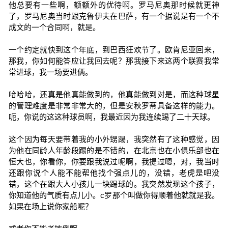
他总要有一些啊，额额外的优待啊。罗马尼奥那时候就更神
了，罗马尼奥当时跟克鲁伊夫在巴萨，有一个据说是有一个不
成文的一个合同啊，就是。
一个约定就快到这个年底，到巴西狂欢节了。欧肯尼亚回来，
那我，你如何能答应让我回去呢？那我接下来这两个联赛我常
常进球，我一场要进俩。
哈哈哈，还真是他真能做到的，他真能做到对是，而这种球星
的管理难度是非常非常大的，但是安秋罗蒂具备这样的能力。
呃，你说的这这种球员啊，我最近因为我连续踢了二十天球。
这个因为每天要带着我的小外甥踢，我突然有了这种感觉，因
为他在同龄人年龄段踢的是不错的，在北京也在小俱乐部也在
恒大也，你看你，你要跟我说过呢啊，我提过嗯，对，我当时
还跟你说个人能不能帮他找个强点儿的，没错，老虎是吧没
错，这个在跟大人小孩儿一块踢球的。我突然发现这个孩子，
你知道他的气质有点儿小。c罗那个叫做你得顺着他就就是我。
如果在场上说你家船呢？