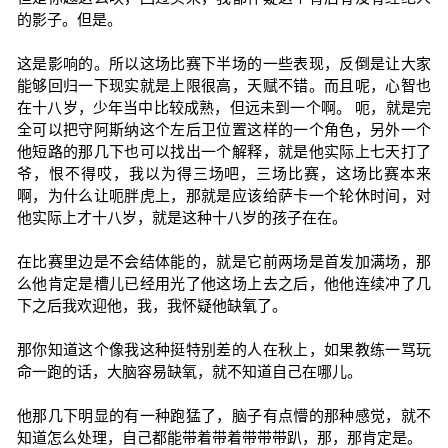
的影子。但是。
这是影响的。所以这场比赛下半场的一些表现，反倒是让大家
能够回归一下现实就是上限很高，天赋不错。而且呢，心智也
在十八岁，少年当中比较成熟，但远未到一个啊。 呃，就是完
全可以把守阿斯纳这个左后卫位置这样的一个角色，另外一个
他短路的那几下也可以找出一个解释，就是他实际上七天打了
爷，恨不得哎，我以为得三场吧，三场比赛，这场比赛本来
啊，为什么让呃胖虎上，那就是应该给萨卡一个轮休时间，对
他实际上才十八岁，就是这种十八岁的孩子在在。
在比赛里边是不会结体能的，就是它前两场是首发加满场，那
么他肯定是槽儿已经用光了他这场上去之后，他他连续冲了几
下之后我欢迎他，我，我怀疑他缺氧了。
那你知道这个像我这种挺特别差的人在秋上，如果教练一骂玩
命一跑的话，大脑容易缺氧，就不知道自己在哪儿。
他那几下明显的有一种跑猛了，脑子有点懵的那种感觉，就不
知道怎么处理，自己都能带着带着带带带趴，那，那肯定是。