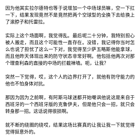
因为他其实拉尔德特也等于说增加一个中场球员嘛，空一下扛
一下，结果发现竟然不是竟然把两个空球型的全换下去给换上
了滚脖子和托雷拉。
实际上这个场面啊，我觉得乱。最后呢二十分钟，我特别担心
被人搬走，而且这个可能性一直存在。没错，我记得你当时怎
么也说了担忧了这么一下对，我觉得至少萨五略斯他能拿球，
而且他昨天体现出来的防守状态非常好啊。他包括他两次对那
个理查利森的直接的中场的拦截禅墙。呃，让我？
突然一下觉得，哎，这个人的边界打开了，就他有防守能力的
他也不怕身体对抗。
那因为因为之前啊，有阿斯马球迷都开始嘲讽他说这是来自于
西班牙的一个西班牙版的克鲁伊夫，但是他只会一招，就只会
转身那一招。这话说得很损啊。
就不断的绕圈的绕哎，结果这场比赛真的让我让我一下就觉得
觉得挺意外的。