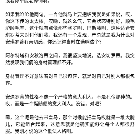
或者你不能老摔倒啊。
如果我呛呛他两句，一言他就马上要抱缠我就是如果说，哎，
你这下传的太太棒，哎呦，就这么气，它会状态特别好，顺毛
驴顺毛率，这个就有点像那些塞罗啊，巴斯藤啊，这种适合安
琪罗蒂来对付他们我，我还有一个发现，严总就是我为什么对
安琪罗蒂有亲切感，你还记得当时在选啊这个？
阿尔特塔和安秋洛蒂之间，我很坚决地说，选安切罗蒂。我突
然发现我们俩的身材管理都不好。
身材管理不好意味着对自己很包容，就是对自己对别人都很包
容。
安迪罗蒂的性格不像一个严格的意大利人，不是孔帝那种的。
哎，而是一个挺随便的意大利人。没错，对吧？
嗯，这个呢是他去带皇马，那个时候能把皇马哎就是一堆大腕
儿，它能组合起来，这意思就是他确实能够让每个人都很舒
服。我刚才说的这个低法人格啊。