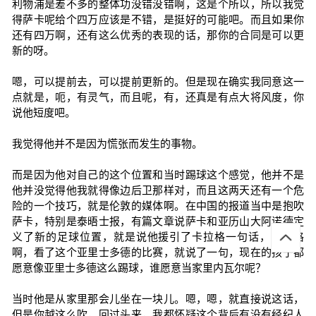
利物浦是差不多的整体功没错没错啊，这是个所以，所以我觉
得萨卡呢给个四万应该是不错，是挺好的可能吧。而且如果你
还有四万啊，还有这么优秀的表现的话，那你的合同是可以更
新的呀。
嗯，可以提前去，可以提前更新的。但是现在确实我同意这一
点就是，呃，有灵气，而且呢，有，还真是有点大将风度，你
说他短度吧。
我觉得他并不是因为慌张而发生的事物。
而是因为他对自己的这个位置和当时踢球这个感觉，他并不是
他并没觉得他我就得像边后卫那样对，而且这两天还有一个危
险的一个技巧，就是伦敦的媒体啊。在中国的报道当中是抱吹
萨卡，特别是泰晤士报，有篇文章说萨卡和亚历山大阿诺德定
义了新的足球位置，就是说他援引了卡拉格一句话，卡拉格
啊，看了这个亚里士多德的比赛，就说了一句，现在的孩子都
愿意像亚里士多德这么踢球，谁愿意当家里内瓦尔呢？
当时他是从家里那会儿坐在一块儿。嗯，嗯，就直接说这话，
但是你越这么吹，回过头来，我都怀疑这个背后有没有经纪人