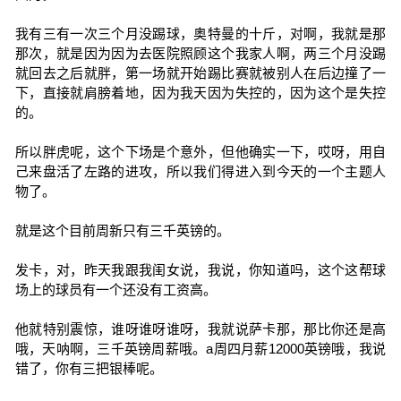
我有三有一次三个月没踢球，奥特曼的十斤，对啊，我就是那
那次，就是因为因为去医院照顾这个我家人啊，两三个月没踢
就回去之后就胖，第一场就开始踢比赛就被别人在后边撞了一
下，直接就肩膀着地，因为我天因为失控的，因为这个是失控
的。
所以胖虎呢，这个下场是个意外，但他确实一下，哎呀，用自
己来盘活了左路的进攻，所以我们得进入到今天的一个主题人
物了。
就是这个目前周新只有三千英镑的。
发卡，对，昨天我跟我闺女说，我说，你知道吗，这个这帮球
场上的球员有一个还没有工资高。
他就特别震惊，谁呀谁呀谁呀，我就说萨卡那，那比你还是高
哦，天呐啊，三千英镑周薪哦。a周四月薪12000英镑哦，我说
错了，你有三把银棒呢。