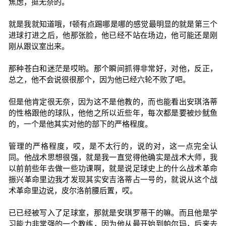
焦虑，挺无奈的。
就是我就知道哦，f顿有点踢哪是哪的感觉最明显的就是第三个
进球打进之后，他那张脸，他已经不站在场边，他可能还是刚
刚从跟议室出来。
那种苍白和迷茫是哎哟。那个瞬间抓得非常好，对他，反正，
总之，他不会说很很那个，因为他已经六轮不败了吧。
但是他肯定很无奈，因为这不是他教的，而也能看出安琪洛蒂
的性格跟他的球队，他他之所以近些年，每次都是要被炒鱿鱼
的，一个是他其实对他的部下的严格程度。
管理的严格程度，哎，是不太行的，说的对，这一点完全认
同。他战术思想很强，就是我一直觉得他确实是战术大师，我
以前前些年去做一些功课啊，就是说足球史上的什么战术革命
振兴革命里边我才发现其实安吉洛蒂占一号的，就说从这个战
术革命里边说，皮尔洛前腰后置，哎。
已已经被写入了足球室，那就是安琪罗蒂干的嘛。而且他是学
习能力非常强的一个教练，因为他从最开始到帕尔玛，后来去