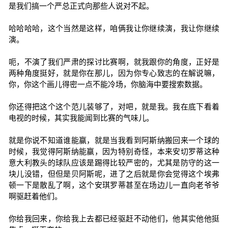
是我们搞一个严总正式向那些人说对不起。
哈哈哈哈，这个当然是这样，咱俩我让你继续演，我让你继续
演。
呃，不演了我们严肃的探讨比赛啊，就我跟你的角度，正好是
两种角度挺好，就是你在那儿，因为你专心致志的在解说嘛，
你，你这个画儿得密一点不能冷场，你脑海中要搜索数据。
你还得把这个这个范儿装够了，对吧，就是我。我在底下看着
电视的时候，其实我能闻到比赛的气味儿。
就是你说不知道谁能赢，就是当我看到阿斯纳搬回来一个球的
时候，我觉得阿斯纳能赢，因为特别奇怪，本来安切罗蒂这种
意大利教头的球队应该是踢得比较严密的，尤其是防守的这一
块儿没错，但但是贝阿斯呢，进了之后就是你会觉得这个埃弗
顿一下是散乱了啊，这个安琪罗蒂甚至在场边儿一直向老爷爷
啊驱赶着他们。
你给我回来，你给我上去都已经驱赶不动他们，他其实他他挺