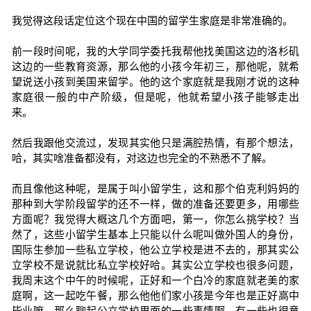
我觉得这段话定位这个现在中国的留学生家庭是非常准确的。
前一段时间呢，我的大学同学委托我帮他找美国这边的洛杉矶
这边的一些教育资源，那么他的小孩今年初三，那他呢，就希
望说送小孩到美国来留学。他的这个家庭就是我刚才说的这种
家庭很一般的中产阶级，但是呢，他就希望小孩子能够走出
来。
然后我跟他交流过，发现其实他只是满腔热情，有那个想法，
哈，其实啥准备都没有，对这边也完全的不熟悉不了解。
而且像他这种呢，是属于叫小留学生，这和那个伯克利妈妈的
那种到大学阶段留学的还不一样，做的准备还要更多，用哪些
方面呢？我觉得大概这几个方面吧，第一，你怎么挑学校？当
然了，这些小留学生基本上只能以什么呢叫做外国人的身份，
国际生参加一些私立学校，他公立学校是进不去的，那其实公
立学校不是说就比私立学校好哈。其实公立学校也很多问题，
我周末这个中午的时候呢，正好和一个白冷的家庭就老美的家
庭啊，这一起吃午餐，那么他他们家小孩是今年也是正好高中
毕业嘛。那么聊起公立学校里面的一些事情啊，有一些也很意