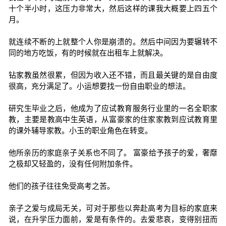
十个半小时，这压力非常大，然后这样的课我大概要上四五个
月。
就连续不断的上就整个人你是崩溃的。然后中间因为要辗转不
同的地方吃饭，有的时候就在出租车上就解决。
钻家教虽然很累，但因为收入还不错，而且最关键的是自由度
很高，充分满足了。小运想要找一份自由职业的想法。
研究生毕业之后，他成为了应试教育服务行业里的一名全职家
教，主要是教高中生英语，从富豪家的住家家教到应试教育里
的课外辅导家教。小玉的职业角色在转变。
他所亲历的家庭亲子关系也不同了。 富豪给予孩子的爱，奢靡
之极却又轻盈的，没有任何附加条件。
他们的孩子往往免受高考之苦。
亲子之爱与成局无关，可对于那些以奔赴高考为目标的家庭来
说，在升学压力面前，爱是有条件的。去爱悲哀，变得别扭而