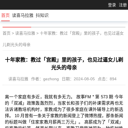
登录
注册
首页
读喜马拉雅
抖知识
首页
>
读喜马拉雅
>
十年家教：教过「宫殿」里的孩子，也见过逼女
儿剃光头的母亲
十年家教：教过「宫殿」里的孩子，也见过逼女儿剃
光头的母亲
读喜马拉雅
作者：gezhong
日期：2024-08-05
点击：894
离一个家庭有多近，我就有多无力。 故事FM ❜ 第 573 期 今年
的「双减」政策轰轰烈烈，当家长和孩子们的补课需求再也无
法诉诸教培机构时，家教成为了很多家庭在课外辅导上的新选
择。 10 月曾有一条关于家教的新闻登上了微博热搜，那条新闻
的标题叫做「住家家教月薪两三万元」。 高薪成为了「双减」