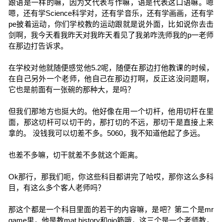
跟语是一样的嘛，因为文代表写作嘛，语是代表这口语嘛。嗯
嗯，还有学Science科学对，还有学音乐，还有学画画，还有学
pe披着运动，你们学校教的运动跟就是说外面，比如说你去击
剑啊，我今天看我昨天对我昨天看见了我弟咋洗师我的p一老师
在那边打告诉求。
在学校对他就随便感觉他5.2呢，随便在那边打他教课的时候，
在自己另外一个老师，他自己在那边打啊，反正这没问题啊，
它也是前面有一张碗的那种大，是吗？
但我们那地方也挺大的。他好像在用一个切杆，他用切杆在里
面，那这切杆可以切干的，那打切的不远，那切干是直接上来
拿的。 没钱我可以切差不多。5060，我不知道他起了多远。
也差不多嘛，切干就差不多就这个距离。
Ok那行，那我们呃，你这些科目都讲完了哈哎，那你这么多科
目，有这么多个客人老师吗？
那这个都是一个科目里面的若干的内容嘛，是吧？第二个是mr
game里，他是教mat history和gio筋哦，这三个是一个老师教，