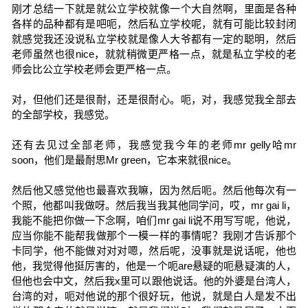
刚才总结一下就是就公立学校就像一个大自然啊，里面是各种
各样的品种都有是吧呃，然后私立学校呢，就有可能比较封闭
就感觉我还没说私立学校就是像人大爷都有一定的聪明，然后
老师虽然也很nice，就就稍微更严格一点，就是私立学校的老
师会比公立学校老师会更严格一点。
对，但他们还是很耐，还是很耐心。呃，对，我感觉我全部去
的全部学校，我感觉。
还有去见过全部老师，我感觉我今年的老师mr gelly哈mr
soon，他们是最耐思Mr green，它本来就很nice。
然后他又感觉他也最喜欢我嘛，因为然后呃。然后他每次有一
个照，他都叫我做呀。然后我当我其他同学问，哎，mr gai li，
我能不能把你做一下念啊，咱们mr gai li说不用写写呢，他说，
应当你能不能帮我做那个一模一样的事情呢？我刚才告诉那个
卡同学，他不能做对对对嗯，然后呢，没事就是说话呢，他也
他，我觉得他挺厉害的，他是一个呃are悬疑的呃悬疑演的人，
但他也会中文，然后我x里可以跟他说话。他的外婆是台湾人，
台湾的对，呃对他说的那个很好玩，他说，就是白人是发不出