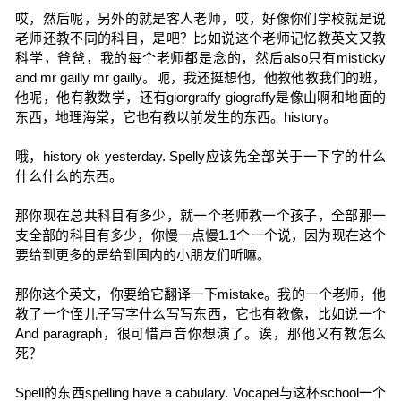
哎，然后呢，另外的就是客人老师，哎，好像你们学校就是说
老师还教不同的科目，是吧？比如说这个老师记忆教英文又教
科学，爸爸，我的每个老师都是念的，然后also只有misticky
and mr gailly mr gailly。呃，我还挺想他，他教他教我们的班，
他呢，他有教数学，还有giorgraffy giograffy是像山啊和地面的
东西，地理海棠，它也有教以前发生的东西。history。
哦，history ok yesterday. Spelly应该先全部关于一下字的什么
什么什么的东西。
那你现在总共科目有多少，就一个老师教一个孩子，全部那一
支全部的科目有多少，你慢一点慢1.1个一个说，因为现在这个
要给到更多的是给到国内的小朋友们听嘛。
那你这个英文，你要给它翻译一下mistake。我的一个老师，他
教了一个侄儿子写字什么写写东西，它也有教像，比如说一个
And paragraph，很可惜声音你想演了。诶，那他又有教怎么
死？
Spell的东西spelling have a cabulary. Vocapel与这杯school一个