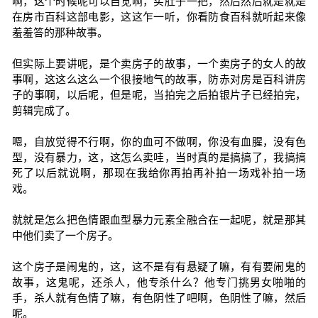
啊，这个时候呢可以自觉啊，买肚子一把，然后然后就是就是
在房市百科这部电影，这这乍一听，你看防食百科就听起来像
羞羞答的那种故事。
但实际上要讲呢，是个卖房子的故事，一个卖房子的女人的故
事啊，这这么这么一个很接地气的故事，防赤对房是百科讲房
子的事啊，以后呢，但是呢，当拍完之后拍银片子已经拍完，
剪辑完成了。
嗯，自放觉得不行啊，你的血可不做啊，你没有血腥，没有色
型，没有暴力，这，这怎么卖哇，当时真的是搞搞了，我搞搞
死了以后就说啊，那现在我给你再拍再补拍一场戏补拍一场
戏。
就就是怎么把色情跟血型暴力元素全融合在一起呢，就是那其
中他们卖了一个房子。
这个房子是闹鬼的，这，这不是有有悬疑了嘛，有有要闹鬼的
故事，这鬼呢，还杀人，他专杀什么？他专门挑男女啪啪的
手，杀人就有色情了嘛，有色阴性了吧啊，色阴性了嘛，然后
呢。