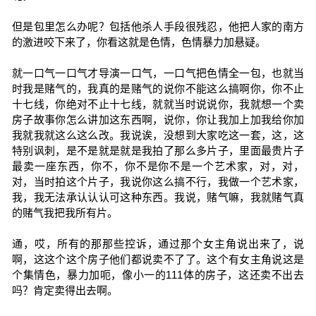
但是包里怎么办呢？包括他杀人手段很残忍，他把人家的南方
的激进咬下来了，你看这就是色情，色情暴力加悬疑。
就一口气一口气才导演一口气，一口气把色情全一包，也就当
时我是赌气的，我真的是赌气的说你不能这么搞啊你，你不止
十七线，你绝对不止十七线，就就当时说说你，我就想一个卖
房子故事你怎么讲加这东西啊，说你，你让我加上加我给你加
我就我就这么这么改。我说诶，没想到大家吃这一套，这，这
特别讽刺，是不是就是就是我拍了那么多片子，里面最贵片子
最卖一座东西，你不，你不是你不是一个艺术家，对，对，
对，当时拍这个片子，我说你这么搞不行，我做一个艺术家，
我，我无法承认认认可这种东西。我说，赌气嘛，我就赌气真
的赌气我把我所有片。
通，哎，所有的那那些控诉，通过那个女主角说出来了，说
啊，这这个这个房子他们都说卖不了了。这个有女主角说这是
个集情色，暴力加呃，像小一的111体的房子，这还卖不出去
吗？肯定卖得出去啊。