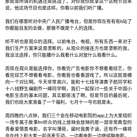
那就是所谓的机遇还是挑战了，对你就你就拿这个这档节目来
说，他这场节目也是这样。你看以前我们听广播。
我们在哪里听对中央广人民广播电台，但是你现在有有有b站了
你都能自发的去做，那做不做是个人的选择。
听不听也是观众的选择。以前电台，电视，所有东西一来对于
我们生产方案来说是垄断的，从观众的接连方也是垄断的我，
我没法选择，你只能播什么我看什么对放什么我看什么。
而现在观众是能选择你，你看完广告电影你不想看看综艺，你
看完综艺不想看看电影，你看我也看看游戏了。所以这就是横
向一个对比啊。今天非常高兴，能和十七线导演黄子航同学和
十八线野生编剧乔一峰同学啊，我们一起探讨一些关于中国小
电影生态的基本问题，其实都很浅了啊，但是节目的最后呢，
我们也给大家准备了一个福利，七月十一号也就是本。
周四晚的八点钟，我们三个会在移动电影院的app上为大家组织
一场专属于故事fm听众的线上放映会放映的是一部非常典型的
青春爱情类电影，名字叫薄荷，届时我黄子涵，还有乔一峰将
会在线上和大家一起连麦互动，一边看电影一边继续聊电影。