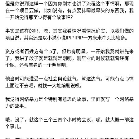
但是你说到这样一个因为你刚才也讲了流程这个事情啊，那现
在一个项目要做，比如说有，有点要排嗯最牵头的东西我，我
一开始觉得那至少得有个故事吧？
事实是这样的吗，嗯，其实我看情况看情况确实，以我们做的
项目说，其实还是以小说小说IPIPIPIP一方来来牵头比较多。
资方或者百姓方有个ip了，但也有明星，一开始我我就讲先来
了，我讲了段子就是就就是刚呃，刚毕业的时候就就曾经有一
个呃，还蛮有名的一个明星吧。
他当时可能遭受一点社会舆论就气，就这边气，可能有点心情
上面过不去吧，就找一大堆编剧说哎。
我觉得网络暴力是个特别有意思的故事，里面就写一个网络暴
力的故事。
哦，没了，就这个三个三四个小时的会议，呃，就大概一聊这
个事儿。