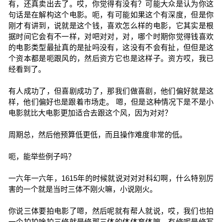
有，还真卖出去了。哎，你觉得有没有？可能大众是认为你这
句话是在解构这个电影。呃，有可能如果这个有深度，但是你
刚才有讲到，说就是这个钱，喜欢怎么样的电影，它其实是根
据时间它会有不一样，对吧对对，对，哪个时期你觉得钱喜欢
的电影类型最扯真的是扯吗没有，这没有不会有扯，但但是这
个资本都是呃跟风的，然后资方它也是这样子。资方哎，我已
经看到了。
有人成功了，但喜剧成功了，那我们做喜剧，他们偏好就是这
样，他们偏好也是跟着市场走。 嗯，但是这种情况下是不是小
电影就比大电影更加适合去跟这个风，因为对对？
周期总，然后他预算低更低，而且操作难度非常的低。
呃，能举些例子吗？
一六年一六年，1615年的时候就说对对对科幻啊，什么特别厉
害的一个就是当时三体不刚火嘛，小说刚火。
你说三体要拍电影了嗯，然后呢就有帮人就说，哎，我们也拍
一个拍拍啥拍三修就是修那三体的体体育体嘛，有修呢是修写