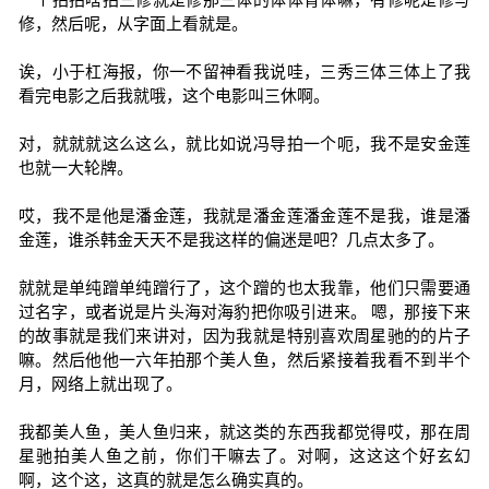
修，然后呢，从字面上看就是。
诶，小于杠海报，你一不留神看我说哇，三秀三体三体上了我
看完电影之后我就哦，这个电影叫三休啊。
对，就就就这么这么，就比如说冯导拍一个呃，我不是安金莲
也就一大轮牌。
哎，我不是他是潘金莲，我就是潘金莲潘金莲不是我，谁是潘
金莲，谁杀韩金天天不是我这样的偏迷是吧？几点太多了。
就就是单纯蹭单纯蹭行了，这个蹭的也太我靠，他们只需要通
过名字，或者说是片头海对海豹把你吸引进来。 嗯，那接下来
的故事就是我们来讲对，因为我就是特别喜欢周星驰的的片子
嘛。然后他他一六年拍那个美人鱼，然后紧接着我看不到半个
月，网络上就出现了。
我都美人鱼，美人鱼归来，就这类的东西我都觉得哎，那在周
星驰拍美人鱼之前，你们干嘛去了。对啊，这这这个好玄幻
啊，这个这，这真的就是怎么确实真的。