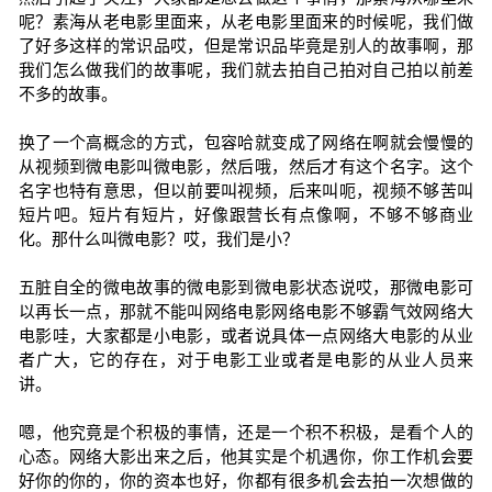
呢？素海从老电影里面来，从老电影里面来的时候呢，我们做
了好多这样的常识品哎，但是常识品毕竟是别人的故事啊，那
我们怎么做我们的故事呢，我们就去拍自己拍对自己拍以前差
不多的故事。
换了一个高概念的方式，包容哈就变成了网络在啊就会慢慢的
从视频到微电影叫微电影，然后哦，然后才有这个名字。这个
名字也特有意思，但以前要叫视频，后来叫呃，视频不够苦叫
短片吧。短片有短片，好像跟营长有点像啊，不够不够商业
化。那什么叫微电影？哎，我们是小？
五脏自全的微电故事的微电影到微电影状态说哎，那微电影可
以再长一点，那就不能叫网络电影网络电影不够霸气效网络大
电影哇，大家都是小电影，或者说具体一点网络大电影的从业
者广大，它的存在，对于电影工业或者是电影的从业人员来
讲。
嗯，他究竟是个积极的事情，还是一个积不积极，是看个人的
心态。网络大影出来之后，他其实是个机遇你，你工作机会要
好你的你的，你的资本也好，你都有很多机会去拍一次想做的