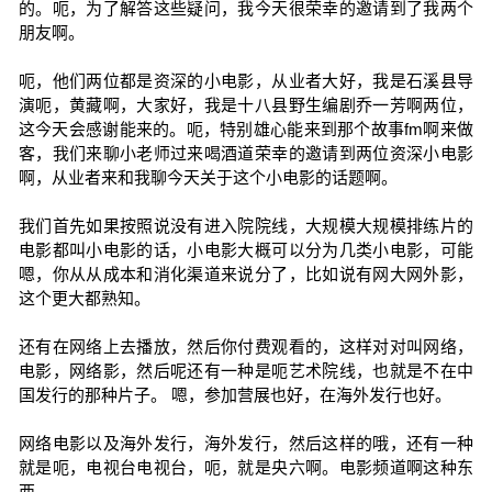
的。呃，为了解答这些疑问，我今天很荣幸的邀请到了我两个
朋友啊。
呃，他们两位都是资深的小电影，从业者大好，我是石溪县导
演呃，黄藏啊，大家好，我是十八县野生编剧乔一芳啊两位，
这今天会感谢能来的。呃，特别雄心能来到那个故事fm啊来做
客，我们来聊小老师过来喝酒道荣幸的邀请到两位资深小电影
啊，从业者来和我聊今天关于这个小电影的话题啊。
我们首先如果按照说没有进入院院线，大规模大规模排练片的
电影都叫小电影的话，小电影大概可以分为几类小电影，可能
嗯，你从从成本和消化渠道来说分了，比如说有网大网外影，
这个更大都熟知。
还有在网络上去播放，然后你付费观看的，这样对对叫网络，
电影，网络影，然后呢还有一种是呃艺术院线，也就是不在中
国发行的那种片子。 嗯，参加营展也好，在海外发行也好。
网络电影以及海外发行，海外发行，然后这样的哦，还有一种
就是呃，电视台电视台，呃，就是央六啊。电影频道啊这种东
西。