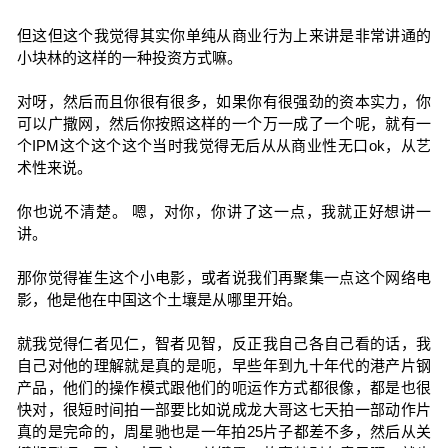
但这但这个我觉得其实你单纯从商业行为上来讲是非常讲通的
小块林的这样的一种投资方式嘛。
对呀，然后而且你很有很多，如果你有很强劲的资本实力，你
可以广撒网，然后你按照这样的一个万一成了一个呢，就有一
个IPM这个这个这个当时我觉得无后从从商业性无口ok，从艺
术性来说。
你也说不清楚。 嗯，对你，你讲了这一点，我就正好想讲一
讲。
那你觉得崔生这个小电影，或者说我们再聚集一点这个网络电
影，他是他在中国这个土壤是从哪里开始。
就我觉得仁者见仁，智者见智，反正我自己各自己看的话，我
自己对他的理解就是真的是呃，早些年到九十年代的港产片钢
产品，他们的操作模式跟他们的呃运作方式都很像，都是也很
快对，很短时间拍一部要比如说成龙大哥这七天拍一部动作片
真的是完命的，周星驰也是一年拍25片子都差不多，然后从关