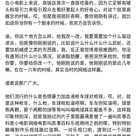
在小电影上来说，高饭店是次一直很吃香的，因为它足够有噱
头和吸引力来吸引观众去看好激起人的好奇心，对这个就是高
概念的时候。哎，但是我很很好奇啊，像你刚刚有讲过，就比
如说你当你有一个剧本的时候，资资方会告诉你。
诶，你这个地方怎么样，给我改一改，我要需要加个什么驱动
进去，但是像你刚刚说的，比如说什么什么什么什么武松，还
要加机械虎之类的东西我，我，反正我觉得是很难圆的，你没
有遇到过什么什么情况，说诶脂肪腰，爸爸突然来给你，你要
你要，你要给你改一个。他刚刚说的是，他刚刚说的是近几年
嘛，在在一六年的时候，其实当时的网络这样赢。
或者说那广广大。
他们流行的什么是色情暴力加血液枪车球对枪球，哎，对，就
是这种枪车，什么枪，车球枪知道吧啊，车车你知道吧，球是
熊两颗，那个两颗的球等等叫叫唱喝球其实都差不多，这样我
印象特别深，就是我拍过的片子里面最满意做了一遍叫房事百
科是小电影网络电影叫房事百科乐视倒闭之前的嗯，特别特别
巅峰制作乐视线路红弦啊。一对乐视口呃，提到过一个问题