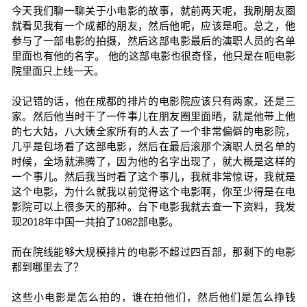
今天我们聊一聊关于小电影的故事，就前两天呢，我刷朋友圈
就看见我有一个成都的朋友，然后他呢，应该是呃。总之，他
参与了一部电影的拍摄，然后这部电影最后的演职人员的名单
里面也有他的名字。 他的这部电影也很奇怪，他只是在呃电影
院里面只上线一天。
没记错的话，他在成都的排片的电影院应该只有两家，还是三
家。然后他当时干了一件事儿在朋友圈里面晒，就是他带上他
的七大姑，八大姨全家所有的人去了一个非常偏僻的电影院，
几乎是包场看了这部电影，然后在最后滚那个演职人员名单的
时候，全场就沸腾了，因为他的名字出现了，就大概是这样的
一个事儿。然后我当时看了这个事儿，我就非常惊讶，我就是
这个电影，为什么就我以前觉得这个电影啊，你至少得是在电
影院可以上很多天的那种。台下电影我就去查一下资料，我发
现2018年中国一共拍了1082部电影。
而在院线能够大规模排片的电影不超过四百部，那剩下的电影
都到哪里去了？
这些小电影是怎么拍的，谁在拍他们，然后他们是怎么挣钱