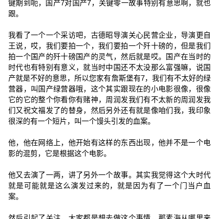
键期到呃，国产7对国产7，关键零一故事特别有意思啊，就也
跟。
我看了一个一个采访吧，古德昭导演关心民营企业，导演更自
王说，哎，我们要拍一个，我们要拍一个歼十磅的，但是我们
拍一个国产的歼十磅国产的灵气，然后就是哎。国产在当时的
时代也有特别有意义，就当时中国还不太没那么富强嘛，说国
产就是不好的意思，所以您家有詹斯堡有7，我们有不太好的绿
营器，叫国产绿营器哦，这个其实跟现在的小电影很像，很像
它的它的整个你看你有赌神，周润发我们有不太新的周润发我
们又祝文福发了的替身，然后另外还有就是像咱们我，我印象
很深的有一个短片，叫一个馒头引发的血案。
他，他在网络上，他开始有这样的东西出现，他并不是一个电
影的混剪，它是根据这个电影。
他又去演了一两，讲了另外一个故事。其实我觉得这个大时代
就是可能就是这么演发过来的，就是因为有了一个门当户血
案。
然后引起了关注，大家都是想去做这个事情，那素海从哪里来