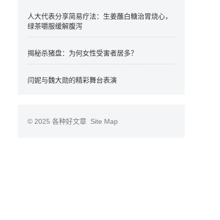
人大代表分享简易疗法：生姜蘸白糖治胃烧心，
绿茶嚼服缓解腹泻
揭秘杀猪盘：为何女性受害者居多？
闫妮与魏大勋的精彩舞台表演
© 2025
各种好文章
Site Map