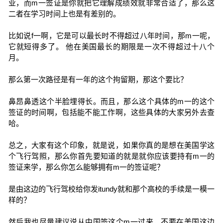
业，而m一签证是你就把它理解成绩效就非常合适了，那么这
二者在学习时间上也是有差别的。
比如说f一啊，它是可以最长时不得超过八年时间，那m一呢，
它就短得多了。 他在美国最长的期限是一次不得超过十八个
月。
那么第一次路径是有一年的这个拘留期，那这个要比？
鼻昂鼻透这个半脸埋得长。而且，那么这个具体的m一的这个
签证的时间啊，包括能不能工作啊，这些具体的大家另外去查
哈。
总之，大家有这个印象，就是说，如果你真的是想在美国学这
个飞行驾照，那么你首先要知道的就是就你应该要持有m一的
签证来学，那么你怎么能够拥有m一的签证呢？
是由这边的飞行驾校给你发itundy就和那个高校的手续是一模一
样的？
然后我也尽量建议说从中国签这个m一过来，不要在美国这边