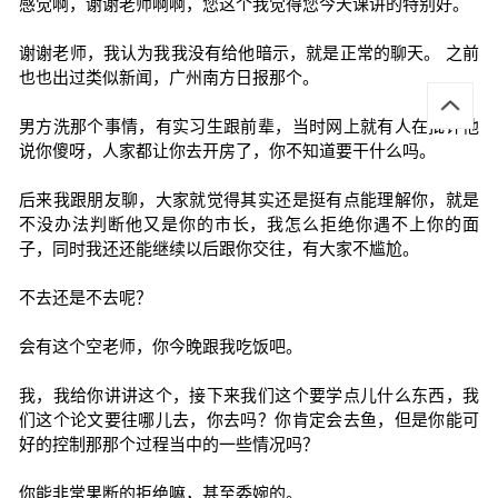
感觉啊，谢谢老师啊啊，您这个我觉得您今天课讲的特别好。
谢谢老师，我认为我我没有给他暗示，就是正常的聊天。 之前
也也出过类似新闻，广州南方日报那个。
男方洗那个事情，有实习生跟前辈，当时网上就有人在批评他
说你傻呀，人家都让你去开房了，你不知道要干什么吗。
后来我跟朋友聊，大家就觉得其实还是挺有点能理解你，就是
不没办法判断他又是你的市长，我怎么拒绝你遇不上你的面
子，同时我还还能继续以后跟你交往，有大家不尴尬。
不去还是不去呢？
会有这个空老师，你今晚跟我吃饭吧。
我，我给你讲讲这个，接下来我们这个要学点儿什么东西，我
们这个论文要往哪儿去，你去吗？你肯定会去鱼，但是你能可
好的控制那那个过程当中的一些情况吗？
你能非常果断的拒绝嘛，甚至委婉的。