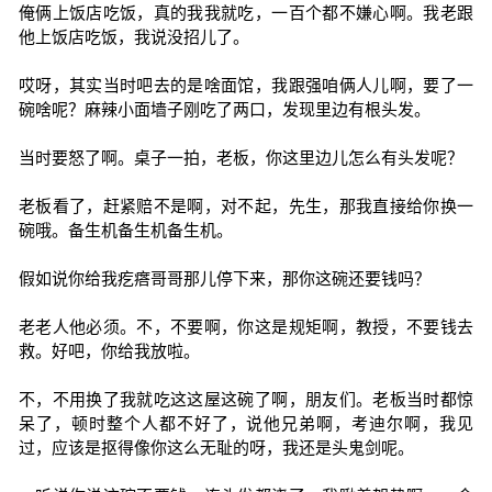
俺俩上饭店吃饭，真的我我就吃，一百个都不嫌心啊。我老跟
他上饭店吃饭，我说没招儿了。
哎呀，其实当时吧去的是啥面馆，我跟强咱俩人儿啊，要了一
碗啥呢？麻辣小面墙子刚吃了两口，发现里边有根头发。
当时要怒了啊。桌子一拍，老板，你这里边儿怎么有头发呢？
老板看了，赶紧赔不是啊，对不起，先生，那我直接给你换一
碗哦。备生机备生机备生机。
假如说你给我疙瘩哥哥那儿停下来，那你这碗还要钱吗？
老老人他必须。不，不要啊，你这是规矩啊，教授，不要钱去
救。好吧，你给我放啦。
不，不用换了我就吃这这屋这碗了啊，朋友们。老板当时都惊
呆了，顿时整个人都不好了，说他兄弟啊，考迪尔啊，我见
过，应该是抠得像你这么无耻的呀，我还是头鬼剑呢。