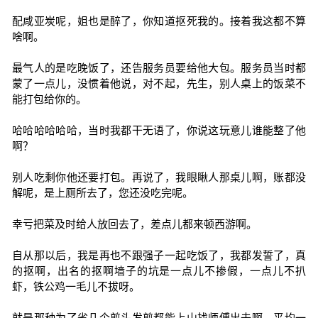
配咸亚炭呢，姐也是醉了，你知道抠死我的。接着我这都不算
啥啊。
最气人的是吃晚饭了，还告服务员要给他大包。服务员当时都
蒙了一点儿，没惯着他说，对不起，先生，别人桌上的饭菜不
能打包给你的。
哈哈哈哈哈哈，当时我都干无语了，你说这玩意儿谁能整了他
啊？
别人吃剩你他还要打包。再说了，我眼瞅人那桌儿啊，账都没
解呢，是上厕所去了，您还没吃完呢。
幸亏把菜及时给人放回去了，差点儿都来顿西游啊。
自从那以后，我是再也不跟强子一起吃饭了，我都发誓了，真
的抠啊，出名的抠啊墙子的坑是一点儿不掺假，一点儿不扒
虾，铁公鸡一毛儿不拔呀。
就是那种为了省几个剪头发剪都能上山找师傅出去啊，平均一