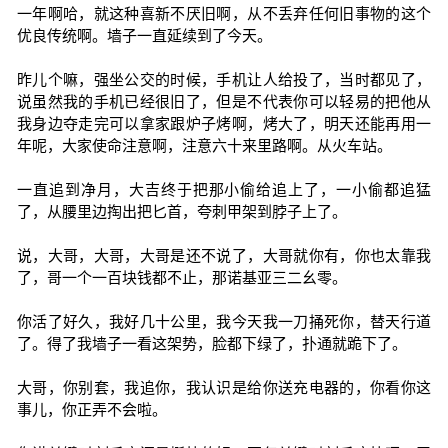
一年啊哈，就这种喜新不厌旧啊，从不丢弃任何旧事物的这个
优良传统啊。墙子一直延续到了今天。
昨儿个嘛，强坐公交的时候，手机让人给投了，当时都见了，
说虽然我的手机已经很旧了，但是不代表你可以轻易的把他从
我身边夺走完可以拿家跟炉子烤啊，烤大了，明天还能再用一
年呢，大家使命注意啊，注意六十来里路啊。从火车站。
一直追到净月，大吉终于把那小偷给追上了，一小偷都追猛
了，从腰里边掏出把匕首，夸刺甲架到脖子上了。
说，大哥，大哥，大哥是还不说了，大哥就你有，你也太靠我
了，哥一个一百块钱都不止，那诺基亚三二幺零。
你活了好久，我好几十公里，我今天我一刀捅死你，替天行道
了。得了我墙子一看这架势，脸都下绿了，扑通就跪下了。
大哥，你别套，我追你，我认识是给你送充电器的，你看你这
事儿，你正弄不会啦。