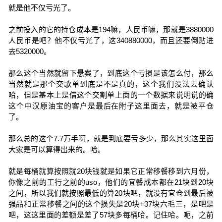
就是他不仅亏光了。
之前投入的它的持仓成本是194嘛，人民币嘛，那就是3880000
人民币是吧？他不仅亏光了，这340880000，而且还要倒贴进
去5320000。
那么这个当然就留下悬案了，到底这个亏损是该怎么付，那么
当然就是那个交歌单到底是不是真的，这个我们没法去确认
哈，但是基本上是借这个交割单上面的一个数据来说明说的确
这个中汉原油宝的客户是最后在附子这里面去，就是被平仓
了。
那么总的这个7.7万手啊，就是到底要亏多少，那么其实这里面
大家是可以算得出来的。哈。
就是每桶就算按照就20块钱就是如果它正常移餐移到六月份，
你像之前的工行之前的uso，他们的宜餐成本都在21块到20块
之间，所以我们就按照最低的算20块吧，就没有宜仓到最后被
强品和正常移餐之间的这个损失是20块+37块六毛三，是吧是
吧，这这里面的差额是差了57块多每桶哈。记住哈。呃，之前