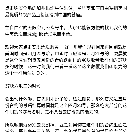
点击购买全新的加州出炸牛油果油，单凭李和庄自由军把美国
最优质的农产品直接连接到中国的餐座。
在自由军的无限空间公众号中，大家也能很方便的找到我们的
中美跨境商城big life跨境电商平台。
欢迎大家点击实现跨境购买。 好，那我们现在回来再回到就是
美国时间是四月20号哈，中国时间应该是四月21号的，凌晨就
是这个原油期货五月份的合约跌到付的40块收盘收在付的37块
多的时候，这一时刻我们来看一看这个这个颠覆我们想象力的
这个一桶原油是负的。
37块六毛三的时候。
会出现什么呃，首先刚才说了哈，这是期货，那么它又是五月
份合约的最后结算时间就是这个四月20号，那么绝大部分的这
个期货的参与者啊，是不具备去提现货的能力的。
所以呢他就必须去交割掉，就是如果你在这个期货合约里面是
做多，那么你有三条路，第一条路就是最简单的就是绝大部分