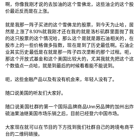
啊，你像我刚才说的去加油的这个雪佛龙，这些油企的这个股
价最近反而是在上涨。
就是我那一阵子买进的这个雪佛龙的股票，到今天为止哈，居
然是上涨了8.93%就我刚才还在我的就是洛杉矶群里面抛了我
的这只股票的这个情况哈，那么这个是就是跟石油相关的，在
股市上的一些价格做多指数，现在是到了历史最低啊。石油企
业其实历史最低是在就是那一阵子四次垄断的那个过程。呃，
那这个开放式基金和这个美国比较大的，尤其我就先把这个这
个数值点一点哈，就是到最后的时候看看能不能说到。
呃，这些金融产品以及有没有机会来，年轻人没有了。
随口说美国的听友们大家好。
随口说美国社群的第一个国际品牌商品Unn另品牌的加州出炸
硫油果油继美国市场乐销之后，目前已经登六中国市场。
大家现在就可以在节目的下方找到我们社群自己的跨境电商平
台的二维码链接。