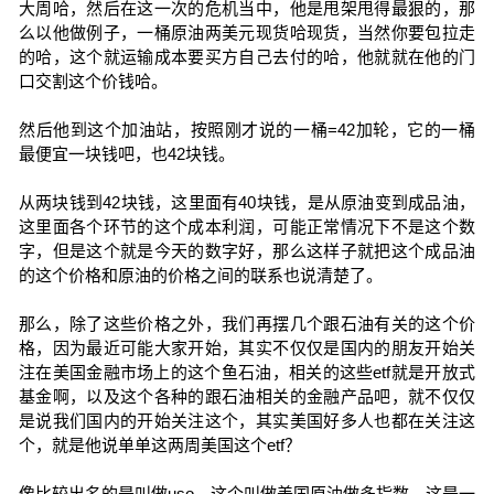
大周哈，然后在这一次的危机当中，他是甩架甩得最狠的，那
么以他做例子，一桶原油两美元现货哈现货，当然你要包拉走
的哈，这个就运输成本要买方自己去付的哈，他就就在他的门
口交割这个价钱哈。
然后他到这个加油站，按照刚才说的一桶=42加轮，它的一桶
最便宜一块钱吧，也42块钱。
从两块钱到42块钱，这里面有40块钱，是从原油变到成品油，
这里面各个环节的这个成本利润，可能正常情况下不是这个数
字，但是这个就是今天的数字好，那么这样子就把这个成品油
的这个价格和原油的价格之间的联系也说清楚了。
那么，除了这些价格之外，我们再摆几个跟石油有关的这个价
格，因为最近可能大家开始，其实不仅仅是国内的朋友开始关
注在美国金融市场上的这个鱼石油，相关的这些etf就是开放式
基金啊，以及这个各种的跟石油相关的金融产品吧，就不仅仅
是说我们国内的开始关注这个，其实美国好多人也都在关注这
个，就是他说单单这两周美国这个etf？
像比较出名的是叫做uso，这个叫做美国原油做多指数，这是一