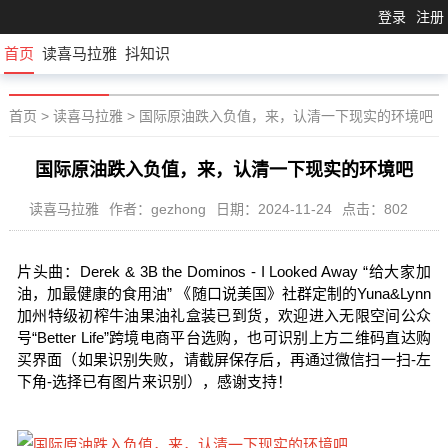
登录
注册
首页
读喜马拉雅
抖知识
首页
>
读喜马拉雅
>
国际原油跌入负值，来，认清一下现实的环境吧
国际原油跌入负值，来，认清一下现实的环境吧
读喜马拉雅
作者：gezhong
日期：2024-11-24
点击：802
片头曲：Derek & 3B the Dominos - I Looked Away “给大家加
油，加最健康的食用油” 《随口说美国》社群定制的Yuna&Lynn
加州特级初榨牛油果油礼盒装已到货，欢迎进入无限空间公众
号“Better Life”跨境电商平台选购，也可识别上方二维码直达购
买界面（如果识别失败，请截屏保存后，再通过微信扫一扫-左
下角-选择已有图片来识别），感谢支持！