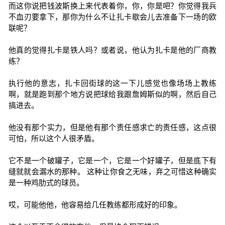
而这你说把钱波斯换上来代表着你，你，你是吧？你觉得我兵
不血刃要拿下，那你为什么不让扎卡歇会儿去准备下一场的欧
联呢？
他真的觉得扎卡是铁人吗？或者说，他认为扎卡是他的厂商教
练？
执行他的意志，扎卡回街球的这一下儿感觉也像场场上教练
啊，就是跑到那个地方说把球给我跟詹姆斯似的啊，然后自己
搞进去。
他没有那个实力，但是他有那个责任感求亡的责任感，这点很
可怕，所以这个人很矛盾。
它不是一个破罐子，它是一个，它是一个好罐子，但是底下有
缝就就会漏水的那种。 这种让你食之无味，弃之可惜这种确实
是一种鸡肋式的球员。
哎，可能他他，他容易给几任教练都形成好的印象。