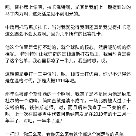
呃，替补席上像嗯，拉卡泽特啊，尤其是我们上一期提到过的
马丁内力啊，这死活是见不到阳光的。
中场用托马斯加扎卡，当时我就觉得我倒还真是我觉得扎卡老
这么踢会不会太累啊。因为几乎所有的比赛扎卡。
他这个位置是雷打不动的，就全球队的核心，然后呢防线的搭
档呢。 特别特别让我惊奇的是钱波斯打右后卫，我当时真是看
了这个名单，我心里都凉了一半儿。我当时想，哎。
这难道是要打一三中位吗，呃，钱博士打优惠，你记不记得还
是在温格时代，那是大概1314年吧。
那年头被那个斯旺西的一个啊啊，我忘了是不是因为他是厄瓜
杜尔的一个边峰，简简直就是溃不成军。一场比赛被人过了十
次钱伯斯，钱伯斯老师，对，而且后来我查了一下秦伯斯，
呃，上一次在联赛当中代表阿斯纳首发是在2019年的十二月一
年半了，对吧，一年半了没？
一打印，你怎么来，看你怎么来看这个窝这个窝走放的名单。