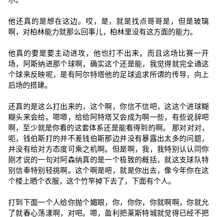
他还真的是想在这边。哎，是，就是找点哥哥是，但是玻璃
啊，对柏林能力就那么回事儿，柏林里没有这方面的能力。
他真的要是要主动进攻，他也打不出来。而且这场比赛一开
场，阿斯纳进那个球啊，确实这个还是能，我觉得就完全通这
个球来反映呢，是有阿尔特塔他的足球追求所谓的传导，向上
后场的搭建。
还真的是这么打出来的，这个啊，你信不信吧，这这个进球糊
糊头来会给。嗯嗯，给给阿特塔又会成为啊一些，有些说辞吧
啊，至少就是你看的这套体系还是能看得到的啊。 那对对对，
呃，钱伯斯打的并不差钱伯斯那边并没有暴露出太多的问题，
并没有给对方态度可乘之机啊。但是啊，我，我特别认认同你
刚才说的一句对阿森纳真的是一个极致的概括，就这支球队特
别信奉特别轻挑啊。这个啊是吧，就是你出去，像今年你在这
个楼上晒个衣服，这个竹竿掉下去了，下面有个人。
打到下面一个人给你抛个媚眼，你，你你，你就啊啊，你就允
了就春心荡漾啊，对吧。嗯，盈利把莱斯特城就觉得已经不把