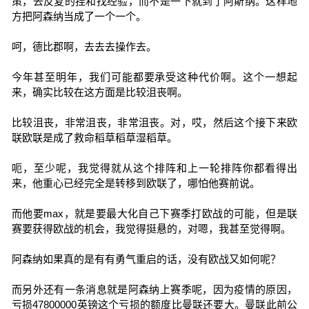
策，去反复的捏和找经验，而不是一下就到了阿斯纳。这样地
方把阿森纳当成了一个一个。
呵，德比郡啊，去去去操作去。
今年甚至明年，我们可能都要承受这种代价啊。这个一想起
来，确实比较在这方面是比较沮丧啊。
比较沮丧，非常沮丧，非常沮丧。对，哎，然后这个接下来欧
联欧联是成了救命稻草稻草湿稻草。
呃，至少呢，我觉得就从这个排阵和上一轮排阵你都看得出
来，他重心已经完全是转移到欧联了，哪怕他赛前说。
而他要max，就是要最大化自己下赛季打欧战的可能，但是联
赛要获得欧战的机会，我觉得挺悬的，对嗯，我甚至觉得啊。
阿森纳如果真的是有有勇气重启的话，没有欧战又如何呢？
而另外还有一条消息就是阿森纳上赛季呢，因为疫情的原因，
亏损47800000英镑这个亏损的额度比曼联还要大。曼联此前公