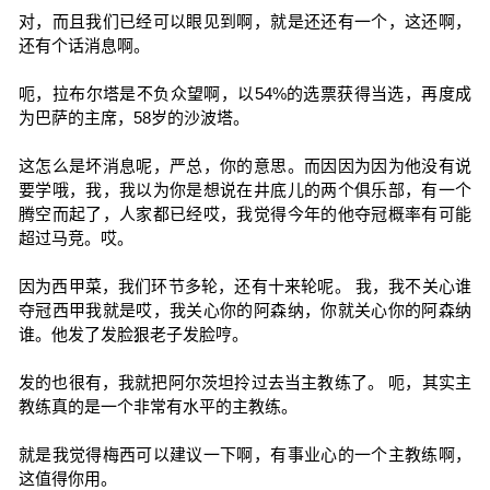
对，而且我们已经可以眼见到啊，就是还还有一个，这还啊，
还有个话消息啊。
呃，拉布尔塔是不负众望啊，以54%的选票获得当选，再度成
为巴萨的主席，58岁的沙波塔。
这怎么是坏消息呢，严总，你的意思。而因因为因为他没有说
要学哦，我，我以为你是想说在井底儿的两个俱乐部，有一个
腾空而起了，人家都已经哎，我觉得今年的他夺冠概率有可能
超过马竞。哎。
因为西甲菜，我们环节多轮，还有十来轮呢。 我，我不关心谁
夺冠西甲我就是哎，我关心你的阿森纳，你就关心你的阿森纳
谁。他发了发脸狠老子发脸哼。
发的也很有，我就把阿尔茨坦拎过去当主教练了。 呃，其实主
教练真的是一个非常有水平的主教练。
就是我觉得梅西可以建议一下啊，有事业心的一个主教练啊，
这值得你用。