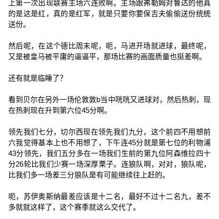
上第一次出现联赛主场六连败啊。主场跟弗勒姆对鲁达的他真
的是这是红，真的是红军，就是只要你要保吉夫偷偷送份统统
送份。
然后呢，在这个德比周末呢，呃，马进开场就进球，最终呢，
又是被皇马被平庸的逼逼平，那场比赛的画面质量也挺差啊。
还有就是临睡了？
看到贝尔在另外一场伦敦敦b当中咣咣又进球对，然后热刺，现
在热刺现在升到第六位45分啊。
领先我们七分，切尔西现在领先我们九分，这个前四不用想前
六我觉得基本上也不用想了，下午连45分就是第七位的利物浦
43分领先，我们五分多在一场我们生前的第九位阿森维拉四十
分26轮比我们少赛一场深厚栗子。连狼队啊，对对，狼队呢，
比我们多一场差三分狼队是有可能继续往上赶的。
呃，苏伊奥斯纳最差应该是十二名，最好不过十二名九，差不
多就就这样了，这个赛季就这么交代了。