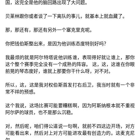
国，这完全是他的脑回路出现了大问题。
贝莱林跟你或者谈了一下离队的事儿，就基本上就血藏了。
那，那还有，那还有另外一个塞克里克呢。
你把钱伯斯整出来，是因为他训练态度特别好吗？
我最烦的就是阿尔特塔说他训练谁，表现得好就让谁上，那你
这个整个赛季完全没有一个成熟的阵容。 这，这，这谁在你眼
前晃的琴态度好，谁就上那要你干什么呀，对不对。
所以，这，这是我对权伯斯首发打右后卫，我当时就有一个非
常不祥的预感。
这个我说，这场比赛可能要糟糕啊，因为阿斯纳根本就不重视
阿尔萨的球员，也不是那么沉稳。
对，然后呢，咱们得公道说一句啊，就前不四这边开场，对方
可能看出来，然后对上对方可能进攻最有创造力的。这麦克尼
尔。