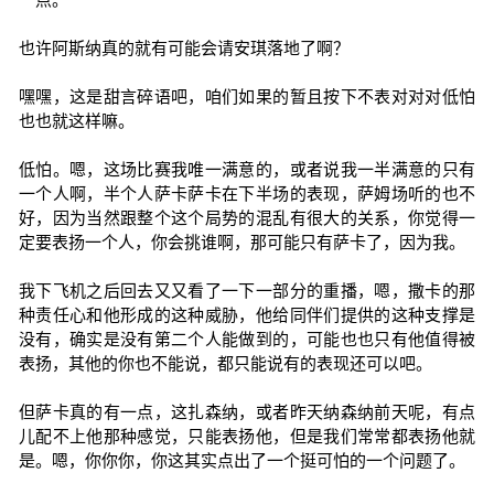
也许阿斯纳真的就有可能会请安琪落地了啊？
嘿嘿，这是甜言碎语吧，咱们如果的暂且按下不表对对对低怕
也也就这样嘛。
低怕。嗯，这场比赛我唯一满意的，或者说我一半满意的只有
一个人啊，半个人萨卡萨卡在下半场的表现，萨姆场听的也不
好，因为当然跟整个这个局势的混乱有很大的关系，你觉得一
定要表扬一个人，你会挑谁啊，那可能只有萨卡了，因为我。
我下飞机之后回去又又看了一下一部分的重播，嗯，撒卡的那
种责任心和他形成的这种威胁，他给同伴们提供的这种支撑是
没有，确实是没有第二个人能做到的，可能也也只有他值得被
表扬，其他的你也不能说，都只能说有的表现还可以吧。
但萨卡真的有一点，这扎森纳，或者昨天纳森纳前天呢，有点
儿配不上他那种感觉，只能表扬他，但是我们常常都表扬他就
是。嗯，你你你，你这其实点出了一个挺可怕的一个问题了。