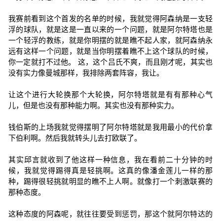
我赛前看到这个首发的名单的时候，我就觉得阿森纳是一支轻
浮的球队，就是这是一直以来的一个问题，就是阿尔特塔也是
一个轻浮的教练，就是你明摆的就是瞧不起人家，就阿森纳永
远有这样一个问题，就是当你明摆着瞧不上这个球队的时候，
你一定就打不过他。 这，这个吕氏不爽，而且刚才呢，其实也
没有实力像曼城那样，我排除两套阵容，我让。
让这个进行大轮换那个大轮换，阿尔特塔就是有有那种心气
儿，但是也没有那种能力啊。其实也没有那种实力。
钱伯斯的上场我就觉得摆明了阿尔特塔就是我用最小的代价拿
下伯利啊。然后我就转头儿去打欧联了。
其实邱言就收到了他这样一种信息，我在看前二十分钟的时
候，我就觉得踢得真是轻挑啊。这真的像潘金莲儿一样的那
种，踢得很轻挑就明显的瞧不上人啊。就像打一个刺激联赛的
那种态度。
这种态度的阿森呢，就往往要受到惩罚，那这个就阿尔特达的