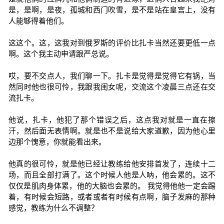
是，是啊，是夜，孤城和西门吹雪，是不是站在皇宫上，没有
人能够得着他们。
这这个。这，这我对到俄罗斯的评价比扎卡当然还要更低一点
啊。这个我主动申请跟严总说。
哎，要不交点人，我们聊一下。扎卡是觉得是觉得它有锅，当
然同时他也很可怜，我跟我闺女呢，交流这个凌晨三点还在交
流扎卡。
他说，扎卡，他犯了那个错误之后，这点我对就是一直在擦
汗，然后面无表情啊。就是也不是说给大家道歉，因为他心里
边那个愧意，你就能看出来。
他真的很可怜，就是他已经让教练给他安排首发了，连续十二
场，而且全部打满了。这个时候人他是人呐，他会累的。这不
仅仅是肌肉身体累，他的大脑也会累的。 我觉得他他一定会踢
着，有时候会短路，或者或者有时候有点啊，脑子发麻的那种
感觉，教练为什么不调整？