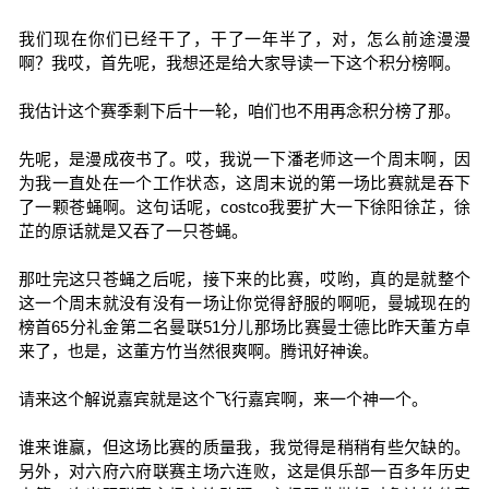
我们现在你们已经干了，干了一年半了，对，怎么前途漫漫
啊？我哎，首先呢，我想还是给大家导读一下这个积分榜啊。
我估计这个赛季剩下后十一轮，咱们也不用再念积分榜了那。
先呢，是漫成夜书了。哎，我说一下潘老师这一个周末啊，因
为我一直处在一个工作状态，这周末说的第一场比赛就是吞下
了一颗苍蝇啊。这句话呢，costco我要扩大一下徐阳徐芷，徐
芷的原话就是又吞了一只苍蝇。
那吐完这只苍蝇之后呢，接下来的比赛，哎哟，真的是就整个
这一个周末就没有没有一场让你觉得舒服的啊呃，曼城现在的
榜首65分礼金第二名曼联51分儿那场比赛曼士德比昨天董方卓
来了，也是，这董方竹当然很爽啊。腾讯好神诶。
请来这个解说嘉宾就是这个飞行嘉宾啊，来一个神一个。
谁来谁赢，但这场比赛的质量我，我觉得是稍稍有些欠缺的。
另外，对六府六府联赛主场六连败，这是俱乐部一百多年历史