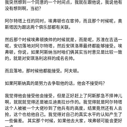
我突然想到一个同意的一个时间点，我就在跟他说，我说他有
没有想到啊，当初？
阿尔特塔上任的同时，埃弗顿也在宦帅，而且那个时候呢，奥
斯塔因为跟这两个俱乐部都有关联。
然后那个时候埃弗顿换帅的时候就是，而是呢，苏淮在吉选一
呢，安切落地对阿尔特塔，然后安琪洛蒂最终都能够接受。埃
弗顿，你说，如果阿斯纳当时咱们俩其实当时意见是比较一致
的，就是对安琪洛利这样的成名名帅。
而且落地，那时候他都能接受。阿夫顿。
如果阿斯纳真的是努力去争取他的话，他会不接受吗？
我觉得他会接受他会接受，但是正好赶上了阿斯那急不择神儿
啊，就就就觉得还是被瓜迪奥拉炒作的。我觉得就是阿尔特塔
这个人被被一个大佬吵到了他兵有的高度，结果竟然还有人去
抢，这个也给他自己。我觉得对自己的真实水平的认知产生了
一些偏差。 其实那个时候，如果他去大家，埃弗顿可能会更好
一点。