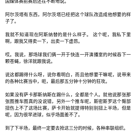
国媒体赛前赛后还在不断地说。
阿尔茨塔有东西，阿尔茨塔已经把这个球队改造成他想要的样
子了。
我就不知道现在阿斯纳替的是什么样子。 这个呢，我私下里
啊，跟我又得卖一下，出卖一下虚昂。
哎。我说，那场球我们俩一开于快连一开演播室的时候吞下一
颗苍蝇，徐洋就跟我说。
说这都踢得什么呀，说你看明白，而且他想要干嘛呢，说带来
的各种比赛当中，呃，最后那五分钟十分钟的狂攻。
如果没有萨卡那斯纳斯在踢什么，全都是个人。就他说那张那
张图推车图真的没说错，另外一个推车呢，斯密斯罗这个臀部
扭伤上不了这场比赛，萨卡开始就提得特别别扭上半场，但是
呢，因为很早进球，似乎场面差不了。
到了下半场，最终一定要去抢这三分的时候，各种串联组织。