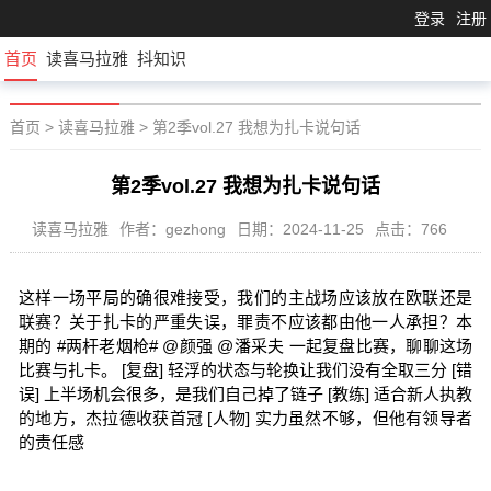
登录
注册
首页
读喜马拉雅
抖知识
首页
>
读喜马拉雅
>
第2季vol.27 我想为扎卡说句话
第2季vol.27 我想为扎卡说句话
读喜马拉雅
作者：gezhong
日期：2024-11-25
点击：766
这样一场平局的确很难接受，我们的主战场应该放在欧联还是
联赛？关于扎卡的严重失误，罪责不应该都由他一人承担？本
期的 #两杆老烟枪# @颜强 @潘采夫 一起复盘比赛，聊聊这场
比赛与扎卡。 [复盘] 轻浮的状态与轮换让我们没有全取三分 [错
误] 上半场机会很多，是我们自己掉了链子 [教练] 适合新人执教
的地方，杰拉德收获首冠 [人物] 实力虽然不够，但他有领导者
的责任感