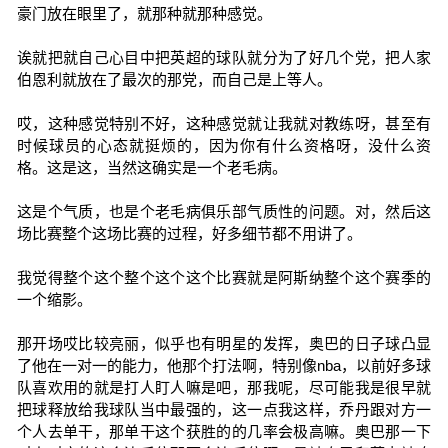
豪门放在眼里了，就那种就那种感觉。
诶就把就自己心目中把英超的球队就分为了好几个党，把人家
伯恩利就放在了最次的那党，而自己是上等人。
哎，这种感觉特别不好，这种感觉就让我就对教练呀，甚至有
时候球员的心态就挺烦的，因为你有什么资格呀，没什么资
格。这是这，当然这确实是一个老毛病。
这是个气质，也是个老毛病俱乐部气质性的问题。对，然后这
场比赛整个这场比赛的过程，好多细节都不用讲了。
我觉得整个这个整个这个这个比赛就是阿斯纳整个这个赛季的
一个缩影。
那开场哎比较亮丽，似乎也有明星的发挥，奥巴的日子球凸显
了他在一对一的能力，他那个打法啊，特别像nba，以前好多球
队喜欢用的就是打人盯人嘛是吧，那我呢，尽可能我是很早就
把球释放给我球队当中最强的，这一点我这样，乔丹跟对方一
个人去单干，那单干这个获胜的的几率会极高嘛。奥巴那一下