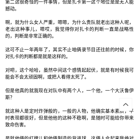
第二这很奇怪的一件事情，但是扎卡第一这个地位是是无人能
撼动。
啊，就为什么女人严重，嗯嗯，为什么贵队就老出这种人呢，
老出这种事儿，嗯哎，我觉得你对扎卡的判断一直是战略性
的，判断是非常正确的。
这可不止一年两年了，其实不止咱俩录节目还往前的时候，你
对扎卡的判断都是就是这样的。
对吧，这个哈哈，虽然中间这个感情起起伏，就是有时候我可
能会不会太顽固啊，或把人看得太死了。
但是他真的就我现在对队中有两个人，一个他，一个大沃鲁伊
斯？
就这种人是定时炸弹般的，一般的人物，他确实基本素质，平
时表现都很好，但是他他的这种不稳啊，是随时可能给你带来
致命伤害。
是就他俩的红牌儿和他俩制造的背进球，这俩人合起来我绝对