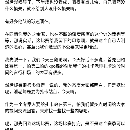
然后就喝醉了，下半场也没看成，喝得有点儿快，自己喝药没
什么损失，就不给别人没什么损失啊。
有好多他队的球迷啊在。
在同情你我的之余呢，也在不断的谴责所有的这个vr的裁判等
等，那说实话，这比赛给我留下的印象啊，就是这个自己人制
造的恶心，甚至比我们遭受的不公要来得更难受。
我先说一下，我们今天三段论啊，今天好话不多说，首先回顾
比赛第一，怕第二怕的kpo森必然是我们的扎卡老师扎卡这段时
间的言行和场上的表现有很多。
然后呢有很很多值得一说的，我的态度大家都明白，但是据说
呢，潘老师是要为扎卡站台，今天啊。
作为一个专案人要给扎卡站在第三，怕我们留多点时间给大家
的提问交流回答，来来找一些找一些内容吧。
呃，那先回到这场比赛，这场比赛打完，是不是这个赛季可以
修矣。