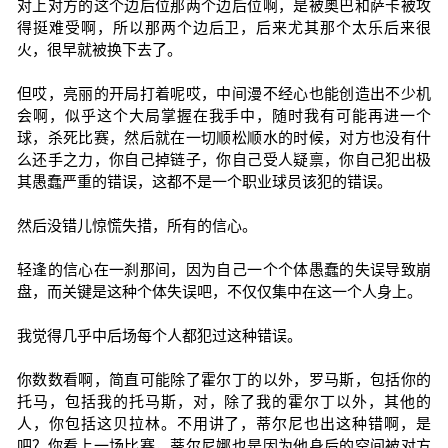
对上对方的这个边后位那两个边后位啊，是被奥巴和萨卡被攻
得挺难受啊，所以那两个边后卫，后来尤其那个太乐后来很
火，很早就被换下去了。
但哎，亮丽的开局打着呢哎，中间漫不经心也能创造出不少机
会啊，似乎这个大局掌握在我手中，随时我有可能再进一个
球，杀死比赛，然后就在一切顺松顺水的时候，对方也没有什
么还手之力，你自己掉链子，你自己受人疑禀，你自己犯出极
其愚蠢严重的错误，这都不是一个职业球员该犯的错误。
然后没错儿惊慌失措，所有的信心。
轻逢的信心在一刹那间，因为自己一个个体愚蠢的失误导致崩
盘，而关键是这种个体失误吧，不仅仅集中在这一个人身上。
我觉得几乎中后场每个人都犯过这种错误。
你数数看啊，简直可能除了霍尔丁的以外，罗马斯，包括你的
托马，包括我的托马斯，对，除了我的霍尔丁以外，其他的
人，你包括这贝拉林。不用讲了，蒂尔尼也出这种错啊，是
吧？你看上一场比赛，蒂尔尼娜也是因为他身后的空间被对方