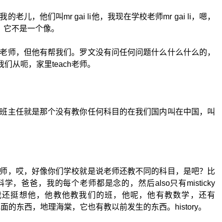
儿，他们叫mr gai li他，我现在学校老师mr gai li，嗯，
g，它不是一个像。
老师，但他有帮我们。罗文没有问任何问题什么什么什么的，
是我们从呃，家里teach老师。
班主任就是那个没有教你任何科目的在我们国内叫在中国，叫
师，哎，好像你们学校就是说老师还教不同的科目，是吧？比
，爸爸，我的每个老师都是念的，然后also只有misticky
gailly。呃，我还挺想他，他教他教我们的班，他呢，他有教数学，还有
y是像山啊和地面的东西，地理海棠，它也有教以前发生的东西。history。