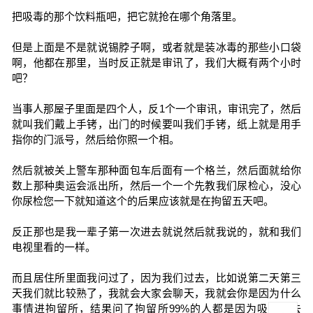
把吸毒的那个饮料瓶吧，把它就抢在哪个角落里。
但是上面是不是就说锡脖子啊，或者就是装冰毒的那些小口袋
啊，他都在那里，当时反正就是审讯了，我们大概有两个小时
吧？
当事人那屋子里面是四个人，反1个一个审讯，审讯完了，然后
就叫我们戴上手铐，出门的时候要叫我们手铐，纸上就是用手
指你的门派号，然后给你照一个相。
然后就被关上警车那种面包车后面有一个格兰，然后面就给你
数上那种奥运会派出所，然后一个一个先教我们尿检心，没心
你尿检您一下就知道这个的后果应该就是在拘留五天吧。
反正那也是我一辈子第一次进去就说然后就我说的，就和我们
电视里看的一样。
而且居住所里面我问过了，因为我们过去，比如说第二天第三
天我们就比较熟了，我就会大家会聊天，我就会你是因为什么
事情进拘留所，结果问了拘留所99%的人都是因为吸毒过去