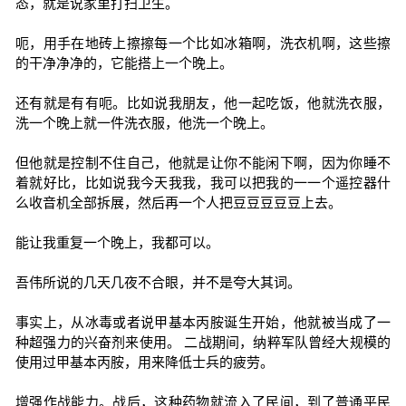
态，就是说家里打扫卫生。
呃，用手在地砖上擦擦每一个比如冰箱啊，洗衣机啊，这些擦
的干净净净的，它能搭上一个晚上。
还有就是有有呃。比如说我朋友，他一起吃饭，他就洗衣服，
洗一个晚上就一件洗衣服，他洗一个晚上。
但他就是控制不住自己，他就是让你不能闲下啊，因为你睡不
着就好比，比如说我今天我我，我可以把我的一一个遥控器什
么收音机全部拆展，然后再一个人把豆豆豆豆豆上去。
能让我重复一个晚上，我都可以。
吾伟所说的几天几夜不合眼，并不是夸大其词。
事实上，从冰毒或者说甲基本丙胺诞生开始，他就被当成了一
种超强力的兴奋剂来使用。 二战期间，纳粹军队曾经大规模的
使用过甲基本丙胺，用来降低士兵的疲劳。
增强作战能力。战后，这种药物就流入了民间，到了普通平民