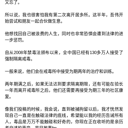
又忘了。
所以说，我也很害怕我有第二次离开居多所。这半年，吾伟开
始尝试和朋友一起合伙做生意。
他想找回自己被浪费的人生，同时也非常恐惧会遭到法律的进
一步惩罚。
自从2008年禁毒法颁布以来，全中国已经有130多万人接受了
强制隔离戒毒。
一般来说，他们会在戒毒所中接受为期两年的治疗和训练。
两年期满之后，如果无法达到要求隔离期限，还有可能在验长
一年而离开戒毒所之后，他们还需要再接受为期三年的社区康
复。
像我们投稿的时候，我会说，直到被捕拘留以后，我才恍然发
现自己一直是在触碰法律的底线，希望能以我的经历告诫所有
人，毒品是万万不能触碰和好奇的，你现在正在收听的是亲历
者自述的声音。节目故事fm。