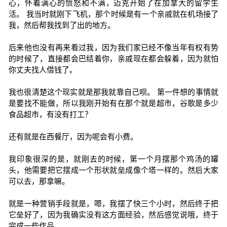
心，怀着满心的愤怒和不满，迈克开始了在加拿大的留学生
活。 我当时就刚下飞机，那个时候是有一个亲戚就在机场接了
我，然后帮我找到了出的地方。
后来他也没有再来看过我，因为我们家已经不像当年有权有势
的时候了，直接都会巴结着你，亲戚现在都会躲着，因为就怕
你丈夫找人借钱了。
我也很清楚这个现实就是那我就靠自己呗。 第一件想的事情就
是要找不能做，所以我刚开始有在那个就是超市，谷歌是多少
食品超市，有没有打工？
还有就是在西餐厅，因为呢会有小费。
我印象很深的是，就刚去的时候，第一个月摆那个鸡汤的罐
头，他需要把它摆成一个形状就垒成像个塔一样的。然后大家
可以去，那拿嘛。
就是一种营销手段就是，嗯，我摆了快三个小时，然后终于把
它垒好了，因为我确实没有这方面经验，然后感觉说哦，终于
完成一些作品。