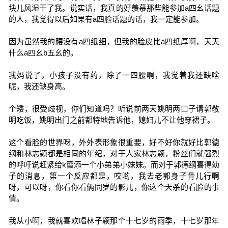
块儿风湿干了我。说实话，我真的好羡慕那些能参加a四幺话题
的人，我觉得以后如果有a四脸话题的话，我一定能参加。
因为虽然我的腰没有a四纸细，但我的脸皮比a四纸厚啊，天天
什么a四幺b五幺的。
我妈说了，小孩子没有药，除了一四腰啊，我觉着我还缺啥
呢，我还缺身高。
个矮，很受歧视，你们知道吗？听说前两天姚明两口子请郭敬
明吃饭，姚明出门之前都特地告诉他，媳妇儿不让他穿裙子。
这个看脸的世界呀，外外表形象很重要，好不好你就好比郭德
纲和林志颖都是相同的年纪，对于人家林志颖，粉丝们就强烈
的呼吁说赶紧给k蜜添一个小弟弟小妹妹。而对于郭德纲喜得幼
子的消息，第一个反应都是，哎哟，我去老郭身子骨儿行啊
呀，可以呀，你看你看俩同岁的影儿，你这个天杀的看脸的事
情。
我从小啊，我就喜欢唱林子颖那个十七岁的雨季，十七岁那年