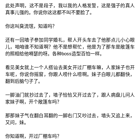
此处声明，这不是段子，我以我的人格发誓，这是强子的真人
真事儿强的。你说你这这都不叫不要脸了。
你这叫臭流氓，知道吗？
还有一回墙子参加同学婚礼，帮人开头车去了他那点儿小心眼
儿，咱咱谁不知道啊？他不是想帮忙，他是为了那车是敞篷车
的照相给他嘚瑟的呀。各种boss造型百怕一样。
看见美女就上一个人搭讪去美女开过厂棚车嘛，人家妹子也开
车呢，你说你摇窗，你跟人唠什么唠啊。妹子白眼儿都翻快，
翻到后脑勺子了。
一脚油门就抄过去了，墙子恰恰又开过去了，跟人病盘儿问人
家妹子啊，开个敞篷车吗？
那那妹子气在翻白耳翻的一脚右门又吵过去，墙头又追上来，
又问，妹。
你知道啊，开过厂棚车吗？