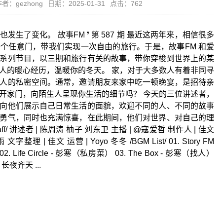
者：gezhong
日期：2025-01-31
点击：762
生了变化。 故事FM ❜ 第 587 期 最近这两年来，相信很多
个任意门，带我们实现一次自由的旅行。于是，故事FM 和爱
系列节目，以三期和旅行有关的故事，带你穿梭到世界上的某
人的暖心经历，温暖你的冬天。 家，对于大多数人有着非同寻
人的私密空间。通常，邀请朋友来家中吃一顿晚宴，是招待亲
开家门，向陌生人呈现你生活的细节吗？ 今天的三位讲述者，
向他们展示自己日常生活的面貌，欢迎不同的人、不同的故事
勇气，同时也充满惊喜，在此期间，他们对世界、对自己的理
/ 讲述者 | 陈周涛 柚子 刘东卫 主播 | @寇爱哲 制作人 | 佳文
整理 | 佳文 运营 | Yoyo 冬冬 /BGM List/ 01. Story FM
2. Life Circle - 彭寒（私房菜） 03. The Box - 彭寒（找人）
 长夜齐天 ...