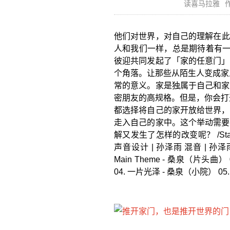
读喜马拉雅
作
他们对世界，对自己的理解在此也发
人和我们一样，总是期待着有一
彼迎共同发起了「家的任意门」
个角落。让那些从陌生人变成家
常的意义。家是独属于自己和家
密朋友的高规格。但是，你会打
都选择将自己的家开放给世界，
走入自己的家中。这个举动需要
解又发生了怎样的改变呢？ /Staff
声音设计 | 孙泽雨 混音 | 孙泽雨 文字
Main Theme - 桑泉（片头曲） 0
04. 一片光泽 - 桑泉（小院） 05.