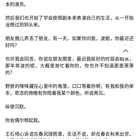
本的演员。
然后我们也开始了学会按照剧本来表演自己的生活，从一开始
没想过到到头来。
朋友圈儿弄丢了朋友，有一天，如果你问我，波姐，你最近还
好吗？
也许我会回答，你说在朋友圈里，最近我挺好的时辰会相亲，
那年奔波的呢，大概是匆忙着你的，你也许不知道那是萧萧
的？
野兽的咪咪藏在心里中的角落，口口等着你啊，有我和我的单
车，悲凉的傍晚有你陪着我某个颜色，听说再见。
纵使沉默。
你会偶尔想起我。
王石倾心诉说在春风球雨里，无话不说，却在春去秋来出世，