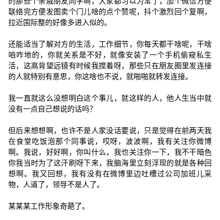
的那些个亲戚朋友同学啊，大家都习以为常了，加个微信方便
联络完方便发图卖个门儿啥的点个赞呢，抖个激烈回个复啊，
拉近国际整的好像多进入似的。
还能适当了解对方的生活，工作细节，你每天都干啥呢，干啥
咱咋地的，你就关系是不好，就像安装了一个手机偷窥私生
活，这高背望远镜有时候我搅着呀，那些只在朋友圈里发连接
的人就特别有意思，你这啥也不说，就啪啪就转发连接。
我一直就这么没想明白这个事儿，就这样的人，他人生当中就
没有一点自己想说的话吗？
但后来想想啊，也许不是人家没话要说，只是觉得在前两天我
在食堂吃饭泡那个同事说，哎呀，波波啊，我有关注你微博
啊。我说，好好啊，你叫什么，我也关注你一下，我不干暗色
你我当时为了这汗刷呀下来，我脑海里立刻浮现的就是各种回
想啊。我又回想，我有没有在微博里边吐槽过公司加班儿采
物，人道了，领导不是人了。
某某某工作形象奇葩了。