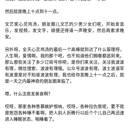
然后就是晚上十点到十一点。
文艺家心灵鸡汤，朋友圈儿文艺的少男少女们呢，开始发音
乐，发视频，发文字，顺便还得道一声晚安，然后再索求晚
安。
另外呀，全天心灵鸡汤的最后一个高峰就到达了什么管理呀，
人生啊，爱情啊，我的那个吧，也不知道他们搁哪都逃到来。
那么那些关注了多少订阅号你吧，是你们来关注，关注我波波
有理，微信搜索，波波有理哦。公众号波波有理，波士波道军
有波里是对不知道波波有理，我也给你发晚上十一点之后，就
是一天之内最神奇的朋友圈来临了。
嗯，什么沈夜发美食啊？
哎呀，那家各种羡慕嫉妒恨呐，哎呀，各种拉仇恨呢，要不就
是抱怨各种睡不着啊，把人别人折腾行以后个个儿自己再迅速
进入睡眠状态，啪睡着了。