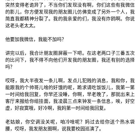
突然变得老诡异了，不当你们发现没有啊，你们这些有我微信
的影儿，你方便发现我的朋友圈儿仿佛变成了另外一个人，我
简直我都精神分裂了。我的我亲爱的们，我没有炸鸥啊。你说
这老头老太太。
他要加我微信，我能不加吗？
讲完以后，我合计朋友圈屏蔽一下吧。在这老两口子三番五次
的比问下，我不得不向他们开发我的朋友圈，我还有别的选择
吗？
哎呀，我大半夜发一条儿啊，发点儿犯贱的消息，我和你，我
能跟我的个帅哥儿啥的好饿的呢，跪求请吃饭饭儿，我第一第
一时间给我回复，你早还没睡，你啊，早老晚了，那就出来上
客厅来报给你组挂面，我凌晨三点来钟发一条信息，唉，好空
虚，好寂寞哦，好冷啊，我妈第一时间给我回复。
老姑娘，你空调没关呢，咱冷啥呢？妈过去给你送个热水袋
腰，哎呀，我发朋友圈啊，说我要校园巡演了。