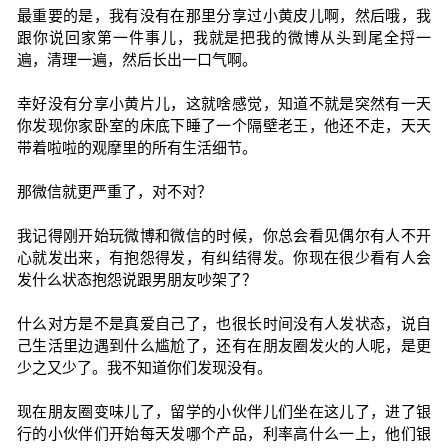
最重要的是，我有没有在那里分享过小黄皮儿啊，然后哦，我
跟你说回家第一件事儿，我就是把我的微博从头到尾全捋一
遍，清理一遍，然后长出一口气啊。
幸好没有分享小黄片儿，这就啥感觉，知道不就是突然有一天
你发现你家卧室的床底下睡了一个隔壁老王，他还不走，天天
带着啦啦的观摩里的所有生活细节。
那微信就更严重了，对不对？
我记得刚开始玩微博和微信的时候，你总会看见偶尔有人不开
心就发出来，有抱怨得发，有纠结得发。你现在很少看有人会
发什么状态抱怨说跟男朋友吵架了？
什么对方是不是真爱自己了，也很长时间没有人发状态，说自
己生活里边遇到什么尴尬了，还有在朋友圈发火的人呢，是更
少之又少了。我不知道你们发现没有。
现在朋友圈变味儿了，留学的小伙伴儿们坐在这儿了，进了银
行的小伙伴们开始每天发哪个产品，利率高什么一上，他们银