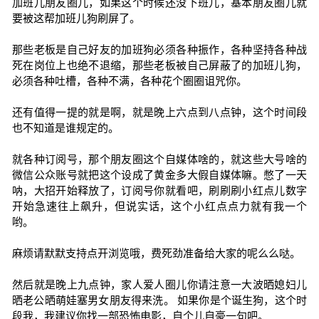
加班儿朋友圈儿，如果这个时候还没下班儿，基本朋友圈儿就
要被这帮加班儿狗刷屏了。
那些老板是自己好友的加班狗必须各种振作，各种坚持各种战
死在岗位上也绝不退缩，那些老板被自己屏蔽了的加班儿狗，
必须各种吐槽，各种不满，各种花个圈圈诅咒你。
还有值得一提的就是啊，就是晚上六点到八点钟，这个时间段
也不知道是谁规定的。
就各种订阅号，那个朋友圈这个自媒体啥的，就这些大号啥的
微信公众账号就把这个设成了黄金多大假自媒体嘛。憋了一天
呐，大招开始释放了，订阅号你就看吧，刷刷刷小红点儿数字
开始急速往上飙升，但说实话，这个小红点点力就有我一个
哟。
麻烦请默默支持点开浏览哦，费死劲准备给大家的呢么么哒。
然后就是晚上九点钟，家人爱人圈儿你请注意一大波晒媳妇儿
晒老公晒萌娃塞男女朋友得来洗。 如果你是个诞生狗，这个时
段我，我建议你找一部恐怖电影，自个儿自豪一句吧。