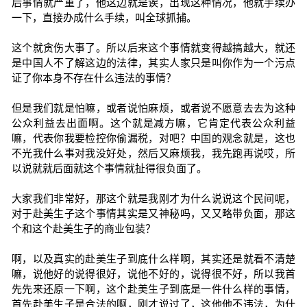
后事情就严重了，他这边就是诶，出现这种情况，他就手续办
一下，直接办成什么手续，叫全球抓捕。
这个就贪伤大事了。所以后来这个事情就变得越搞越大，就还
是中国人不了解这边的法律，其实人家只是叫你作为一个污点
证了你本身不存在什么违法的事情？
但是我们就是怕嘛，或者说怕麻烦，或者说不愿意去去为这种
公众利益去出面啊。这个就是减方嘛，它肯定代表公众利益
嘛，代表你我要检控你偷漏税，对吧？中国的观念就是，这也
不光我什么事对我没好处，然后又麻烦我，我先跑再说哎，所
以说就就后面就这个事情就扯得很负面了。
大家我们非常好，那这个就是我刚才为什么说说这个民间呢，
对于赴美生子这个事情其实是又神秘吗，又又略带负面，那这
个和这个赴美生子的商业包装？
啊，以及真实的赴美生子到底什么样啊，其实还是就看不清楚
嘛，说他好的说得很好，说他不好的，说得很不好，所以我首
先先来还原一下啊，这个赴美生子到底是一件什么样的事情，
首先赴美生子是合法的啊，刚才说过了，这他他不违法，为什