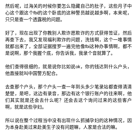
然后呢，过海关的时候你要怎么隐藏自己的肚子，这些月子中
心这个跟这个fbi的这个卧底的这种警员越说越多啊，本来呢，
只只是查一个透露税的问题。
好了，现在出现了你教别人欺诈愿欺诈的方式获得签证，然后
再查下去，我又发现福利欺诈的问题，洗钱啊，这个一堆事情
就都出来了，全部证据搜罗一遍完他像fbi这种办事情啊，都不
是说啊，那个我握个底，你告诉我，我录个音就算了。
他们查得很细的，就是说你比如说ok，你的钱达到什么户头，
他直接就叫中国警方配合。
去查那个户头，那个户头一查一年到头多少笔录站都查得清清
楚楚，是吧，这边有录音，那边有这个银行账户的往来啊，他
们其实就是还会去什么呢？还会去这个询问过来的这些客户
啊，就是这些孕妇。
所以说在整个过程当中没有出现什么抓捕孕妇的这种情况，因
为本身赴美过来赴美生子没有问题嘛，人家是合法的嘛。