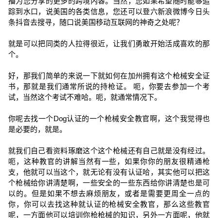
播为您分享的更多的跨境内容。当然，您如果希望随时能够追
踪到水口，说美国的各类信息，您还可以登六新浪微博今日头
条抖音去搜寻，随口说美国移动互联网的神奇之处呢？
就是可以把同类的人拉得很近，让我们勇敢开始活成喜欢的那
个。
好，那我们简单的来说一下就如何在加州拥有这个枪械安全证
书，那就是我们通常所说的持枪证。 呃，你要去参加一个考
试，当然这个考试不难哈。呃，就通常情况下。
你呢去找一个Dog认证的一个枪械安全教官啊，这个我觉得也
是必要的，就是。
就我们自己看资料琢磨这个这个枪械还有自己就是没有经过。
呃，这种教官的讲解当然有一些，如果你你的朋友很精通枪
支，他就可以当这个，就无论有没有认证哈，其实他可以把这
个枪械给你讲清楚啊，一些安全的一些东西给你讲清楚也是可
以的。但是如果不想去麻烦朋友，或者是需要更周全一点的
你，你可以去找这种就认证的枪械安全教官，那么这些教官
呢，一方面他可以培训你枪枪械的知识，另外一方面呢，他就