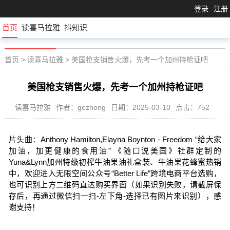
登录
注册
首页
读喜马拉雅
抖知识
首页
>
读喜马拉雅
>
美国枪支销售火爆，先考一个加州持枪证吧
美国枪支销售火爆，先考一个加州持枪证吧
读喜马拉雅
作者：gezhong
日期：2025-03-10
点击：752
片头曲：Anthony Hamilton,Elayna Boynton - Freedom “给大家
加油，加更健康的食用油” 《随口说美国》社群定制的
Yuna&Lynn加州特级初榨牛油果油礼盒装、牛油果花蜂蜜热销
中，欢迎进入无限空间公众号“Better Life”跨境电商平台选购，
也可识别上方二维码直达购买界面（如果识别失败，请截屏保
存后，再通过微信扫一扫-左下角-选择已有图片来识别），感
谢支持！