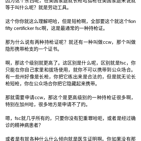
因为这个东西呢，在美国家庭就长枪哈猎枪在美国家庭来说就
等于叫什么呢？就是劳动工具。
这个你你就这么理解吧哈，但是短枪啊，全部要这个就这个fion
fifty certificker fsc啊，这是最通常的一种持枪证。
那为什么说有两种持枪证呢？就还有一种叫做ccw，那个叫做
隐形携带枪支的一个证书。
啊，那这个级别就更高了。这区别是什么呢，区别就是fsc，你
只能在你自己家里和拔场使用，就你不可以携带到公众场合。
有一些州好像是长枪，你把它练出来是合法的，但是就无论长
枪短枪，你在公众场合你把它隐藏起来携带。
那就需要申请ccw，那这个是更高级别的一种持枪证很多啊，
特别在加州哈，很多地方是申请不了的。
嗯，fsc就几乎所有的，只要你没有犯重罪哈呃，或者是经过确
诊的精神病患者？
或者是有就各种什么什么倾向就是医生证明啊。你如果没有那