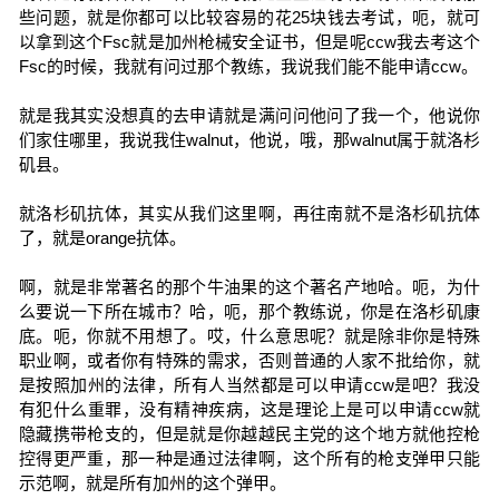
些问题，就是你都可以比较容易的花25块钱去考试，呃，就可
以拿到这个Fsc就是加州枪械安全证书，但是呢ccw我去考这个
Fsc的时候，我就有问过那个教练，我说我们能不能申请ccw。
就是我其实没想真的去申请就是满问问他问了我一个，他说你
们家住哪里，我说我住walnut，他说，哦，那walnut属于就洛杉
矶县。
就洛杉矶抗体，其实从我们这里啊，再往南就不是洛杉矶抗体
了，就是orange抗体。
啊，就是非常著名的那个牛油果的这个著名产地哈。呃，为什
么要说一下所在城市？哈，呃，那个教练说，你是在洛杉矶康
底。呃，你就不用想了。哎，什么意思呢？就是除非你是特殊
职业啊，或者你有特殊的需求，否则普通的人家不批给你，就
是按照加州的法律，所有人当然都是可以申请ccw是吧？我没
有犯什么重罪，没有精神疾病，这是理论上是可以申请ccw就
隐藏携带枪支的，但是就是你越越民主党的这个地方就他控枪
控得更严重，那一种是通过法律啊，这个所有的枪支弹甲只能
示范啊，就是所有加州的这个弹甲。