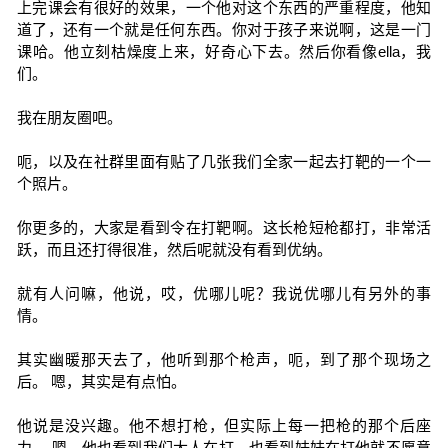
上完课会有很好的效果，一个他对这个东西的严重程度，他知
道了，还有一个就是任何东西。你对于孩子来说啊，这是一门
课哈。他立刻枯燥度上来，好奇心下去。然后你看像ella，我
们。
我在朋友圈吧。
呃，以及在社群里面有贴了几张我们全家一起去打靶的一个一
个照片。
你更多的，大家是看到令在打靶啊。这长枪短枪都打，非常活
跃，而且还打得很准，然后呢就没有看到优纳。
就有人问嘛，他说，哎，优哪儿呢？我说优哪儿有另外的事
情。
其实幽暖那天去了，他听到那个枪声，呃，到了那个现场之
后。 嗯，其实是有点怕。
他说是没兴趣。他不想打枪，但实际上每一把枪的那个后座
力。 嗯，他也看到我们大人在打，也看到妹妹在打他就不愿意