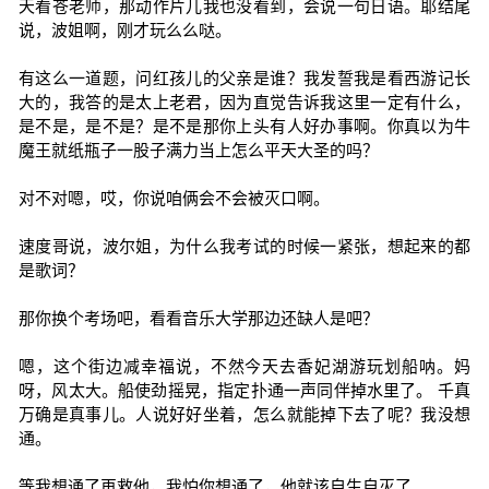
天看苍老师，那动作片儿我也没看到，会说一句日语。耶结尾
说，波姐啊，刚才玩么么哒。
有这么一道题，问红孩儿的父亲是谁？我发誓我是看西游记长
大的，我答的是太上老君，因为直觉告诉我这里一定有什么，
是不是，是不是？是不是那你上头有人好办事啊。你真以为牛
魔王就纸瓶子一股子满力当上怎么平天大圣的吗？
对不对嗯，哎，你说咱俩会不会被灭口啊。
速度哥说，波尔姐，为什么我考试的时候一紧张，想起来的都
是歌词？
那你换个考场吧，看看音乐大学那边还缺人是吧？
嗯，这个街边减幸福说，不然今天去香妃湖游玩划船呐。妈
呀，风太大。船使劲摇晃，指定扑通一声同伴掉水里了。 千真
万确是真事儿。人说好好坐着，怎么就能掉下去了呢？我没想
通。
等我想通了再救他，我怕你想通了，他就该自生自灭了。