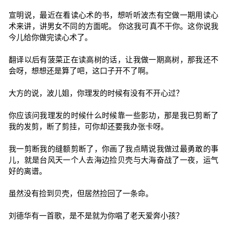
宣明说，最近在看读心术的书，想听听波杰有空做一期用读心
术来讲，讲男女不同的方面呢。 你这我可真不干你。这你说我
今儿给你做完读心术了。
翻译以后有菠菜正在读高树的话，让我做一期高树，那我还不
会呀，想想还是算了吧，这口子开不了啊。
大方的说，波儿姐，你理发的时候有没有不开心过？
你应该问我理发的时候什么时候靠一些影功，那是我已剪断了
我的发剪，断了剪挂，可你却还要我办张卡呀。
我一剪断我的缝额剪断了，你画了我点睛说我做过最勇敢的事
儿，就是台风天一个人去海边捡贝壳与大海奋战了一夜，运气
好的离谱。
虽然没有捡到贝壳，但居然捡回了一条命。
刘德华有一首歌，是不是就为你唱了老天爱奔小孩？