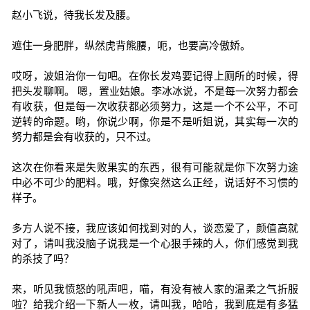
赵小飞说，待我长发及腰。
遮住一身肥胖，纵然虎背熊腰，呃，也要高冷傲娇。
哎呀，波姐治你一句吧。在你长发鸡要记得上厕所的时候，得
把头发聊啊。 嗯，置业姑娘。李冰冰说，不是每一次努力都会
有收获，但是每一次收获都必须努力，这是一个不公平，不可
逆转的命题。哟，你说少啊，你是不是听姐说，其实每一次的
努力都是会有收获的，只不过。
这次在你看来是失败果实的东西，很有可能就是你下次努力途
中必不可少的肥料。哦，好像突然这么正经，说话好不习惯的
样子。
多方人说不接，我应该如何找到对的人，谈恋爱了，颜值高就
对了，请叫我没脑子说我是一个心狠手辣的人，你们感觉到我
的杀技了吗？
来，听见我愤怒的吼声吧，喵，有没有被人家的温柔之气折服
啦？给我介绍一下新人一枚，请叫我，哈哈，我到底是有多猛