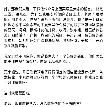
好，那我们来看一下微信公众号上菠菜坛里大家的留言。 林黛
玉说，姑儿姐，为什么我每次听你的节目上班，老师咋瞌睡
呢？那老卖人，你呢？跟听不听节目没关系，我也是一上班就
困地方说不是你希望的下夏天是什么样子的蚊子不吸血吸脂肪
的夏天，呵呵，穆斯林女孩儿说，哎呀，波尔姐，我竟然梦着
波儿姐结婚了，穿着一身白色的婚纱，旁边还站一位英俊的新
狼狗儿，姑儿姐还亲自给我洗糖呢。哎呀妈呀，美极了，开心
锅头我就醒啦。
我是真整不明白你，你说我家大了一个英俊的新郎，你们怎么
能美那样呢？怎么的，你替我入地洞房啊。
莫小涵说，昨日晚我预定了挥藏便宜的酒店搓澡足疗按摩一条
龙按摩，小妹居然是以前同一个学校的老师伯姐，你能想到我
当时那尴尬吗？
当时就是蒙圈啦。
老师，那看你是熟人，没给你免费加个粥啥的吗？