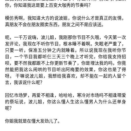
你，你知道我这是要上百变大咖秀的节奏吗？
模仿秀啊，我知道大方的说波姐，你说什么才是真正的友情，
真朋友不会在朋友圈卖东西，朋友之间不是应该送。
呃，一千万说嗨，波儿姐，我刚那你节目不久哦，今天第一次
发评论，我现在不听你节目，根本睡不着啊。失眠老严重了，
只要一听，保准五分钟之内就睡着。所以说我现在我听你节
目，一个节目我都听仨三天三个晚上才听完，你给我支持招
呗，要不然我都跟不上你更新节奏了，你是埋汰我的吗，你竟
然能把我这么闹哄的节目听出阿梅要的效果，你这也是了得
呀。 干嘛说波儿姐，我想给我喜欢，却不能在一起的人留个
言，我该说什么呢？
回忆市场梦，再爱不相逢，哈哈哈，寒冷对市场吗不相逢嗯爱
的祭坛说，波儿姐，你这么懂人生这么懂男人为什么还单身
呢？
你姐我就是在懂大发劲儿了。