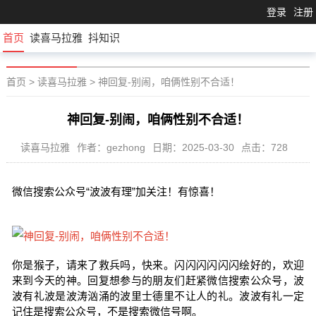
登录
注册
首页
读喜马拉雅
抖知识
首页
>
读喜马拉雅
>
神回复-别闹，咱俩性别不合适！
神回复-别闹，咱俩性别不合适！
读喜马拉雅
作者：gezhong
日期：2025-03-30
点击：728
微信搜索公众号“波波有理”加关注！有惊喜！
你是猴子，请来了救兵吗，快来。闪闪闪闪闪闪绘好的，欢迎
来到今天的神。回复想参与的朋友们赶紧微信搜索公众号，波
波有礼波是波涛汹涌的波里士德里不让人的礼。波波有礼一定
记住是搜索公众号，不是搜索微信号啊。