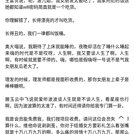
王富贵说，呃，波儿姐，我女朋友太能吃了，我家附近的饭店
她都知道wifi密码简直就是一个吃货。
你理解错了，长得漂亮的才叫吃货。
长得丑的，我们一律都叫饭桶。
奥大喵说，我期待了上床就能睡的，夜晚却活在了睡什么睡起
来嗨的时代是不是哎呀，人生啊，我又要谈人生了啊。人生
啊，有时候就是要不停的。嗨，哪怕是假嗨呀一号说不是气我
女朋友瓜老大了。
理发的时候，理发师都是按面积收费的，那你女朋友上辈子是
棒棒糖吧。
展玉云中飞说就爱听波波谈人生就是不谈人生，看星座也行
啊，因为波波算的太准了，有时间还得请你给我专门算一卦。
我是会员能免费我，我们按项目收费。请问这位会员失主你想
算什么，维他命说剥剥茧，你对于结婚女方要彩礼怎么看张嘴
就是十万八万九万的啊，多么痛的领悟十万八万九万，那那么