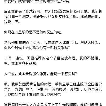
给我吧，我给你换个劲摔的诺金亚怎么样。
反正你别砸了脚就行啊。 醉末倾城说男生情商可真低。我记着
我问我一个朋友，他正好和他女朋友吵架了嘛，我就去问他，
我说，哎。
你现在心里想的是不是他咋又生气啦。
然后他郑重的点了点头，我怕你这人你真气儿，您俩人吵架，
你这个时候上去问啥跟你有一毛钱关系吗？
丁喝一族说，闺蜜推荐的这个节目波波有理，真的不错哦。
嗯，你闺蜜真有品味。
大飞说，波金长得那么漂亮，能说一下感受吗？
呃，我用美图秀秀自拍的时候，手机显示已经击败了全国百分
之九十九的用户了。 密斯丹，苏雨辰说，波尔姐，听你声音老
让我想到贾琏还看到你照片我就风范。
这我罚好资金怎么在家里人干上了？你做啊啊，前段时间是演