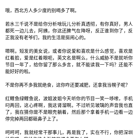
哦，西北方人多少度的别喝多了啊。
若水三千说不是给你分析啥玩儿分析真透彻，有你真好，男人
都死一边儿去，阿姨，你这还脾气在降呀，反正谁到你了，反
正我没有老爷们，我的生活是挺闹心的。
嗯啊。短发的美女说，或者你说爱和喜欢是什么感觉，喜欢是
红着脸，爱是红着眼呃，英文名是啊么，什么威胁不是就听你
节目一年了，给你留了那么多言，就不能读我一下吗？还能不
能好好的啦。
不是你再不多我就绝食，这你咋还要减肥，还拿我当幌子呢？
红鲤鱼绿鲤鱼说，波姐波姐今天听你的节目一笑一哆嗦，手机
叼两回，这心疼啊，我这肾溜啊。不过听见玻璃的声音我也直
了，我在猜你是不是眼壳躺着，然后那个拿着手机一边看一边
停完掉两回都砸鼻子上了。
呵呵呵，我就经常干那事儿，再是我了，实在不行，你把深圳