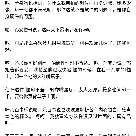
呃，单身狗说播讲，为什么我自拍的时候拍拍多少张，删多少
张，每一张都不满意呢，那你这就不是软件的问题了，是你自
身硬件的问题。
嗯，心安便号说，这两天下暴雨都没有wifi。
呃，可是那么喜欢波儿姐用流量听，可喜欢波儿姐了，嫁我可
好。
哼，还加你可好别闹，咱俩性性别不合适。 呃，巧克力说，郭
姐告诉妥妥，我希望他跟我快递t恤的时候，在我一八零的t恤
上，印一个他的大红嘴唇子。
估计这件t恤印不全，剥夺嘴唇呢，太大太厚，最多也就印一
半，要给你页背单子上啊。
叶凡百事乐说嗯，乐百事说喜欢波波解析各种内心独白，绘声
绘色的精彩。 呵呵，我就喜欢你这样没见过世面的，真有品
味。