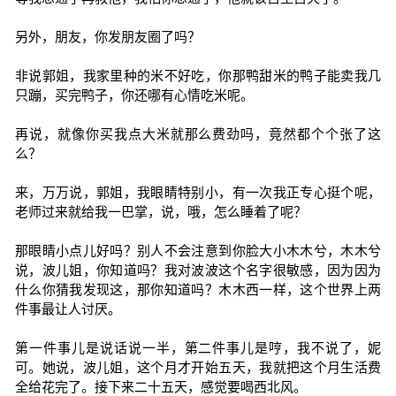
另外，朋友，你发朋友圈了吗？
非说郭姐，我家里种的米不好吃，你那鸭甜米的鸭子能卖我几
只蹦，买完鸭子，你还哪有心情吃米呢。
再说，就像你买我点大米就那么费劲吗，竟然都个个张了这
么？
来，万万说，郭姐，我眼睛特别小，有一次我正专心挺个呢，
老师过来就给我一巴掌，说，哦，怎么睡着了呢？
那眼睛小点儿好吗？别人不会注意到你脸大小木木兮，木木兮
说，波儿姐，你知道吗？我对波波这个名字很敏感，因为因为
什么你猜我发现这，那你知道吗？木木西一样，这个世界上两
件事最让人讨厌。
第一件事儿是说话说一半，第二件事儿是哼，我不说了，妮
可。她说，波儿姐，这个月才开始五天，我就把这个月生活费
全给花完了。接下来二十五天，感觉要喝西北风。