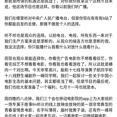
那就是所谓的机遇还是挑战了，对你就你就拿这个这档节目来
说，他这场节目也是这样。你看以前我们听广播。
我们在哪里听对中央广人民广播电台，但是你现在有有有b站了
你都能自发的去做，那做不做是个人的选择。
听不听也是观众的选择。以前电台，电视，所有东西一来对于
我们生产方案来说是垄断的，从观众的接连方也是垄断的我，
我没法选择，你只能播什么我看什么对放什么我看什么。
而现在观众是能选择你，你看完广告电影你不想看看综艺，你
看完综艺不想看看电影，你看我也看看游戏了。所以这就是横
向一个对比啊。今天非常高兴，能和十七线导演黄子航同学和
十八线野生编剧乔一峰同学啊，我们一起探讨一些关于中国小
电影生态的基本问题，其实都很浅了啊，但是节目的最后呢，
我们也给大家准备了一个福利，七月十一号也就是本。
周四晚的八点钟，我们三个会在移动电影院的app上为大家组织
一场专属于故事fm听众的线上放映会放映的是一部非常典型的
青春爱情类电影，名字叫薄荷，届时我黄子涵，还有乔一峰将
会在线上和大家一起连麦互动，一边看电影一边继续聊电影。