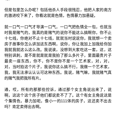
但是包里怎么办呢？包括他杀人手段很残忍，他把人家的南方
的激进咬下来了，你看这就是色情，色情暴力加悬疑。
就一口气一口气才导演一口气，一口气把色情全一包，也就当
时我是赌气的，我真的是赌气的说你不能这么搞啊你，你不止
十七线，你绝对不止十七线，就就当时说说你，我就想一个卖
房子故事你怎么讲加这东西啊，说你，你让我加上加我给你加
我就我就这么这么改。我说诶，没想到大家吃这一套，这，这
特别讽刺，是不是就是就是我拍了那么多片子，里面最贵片子
最卖一座东西，你不，你不是你不是一个艺术家，对，对，
对，当时拍这个片子，我说你这么搞不行，我做一个艺术家，
我，我无法承认认认可这种东西。我说，赌气嘛，我就赌气真
的赌气我把我所有片。
通，哎，所有的那那些控诉，通过那个女主角说出来了，说
啊，这这个这个房子他们都说卖不了了。这个有女主角说这是
个集情色，暴力加呃，像小一的111体的房子，这还卖不出去
吗？肯定卖得出去啊。