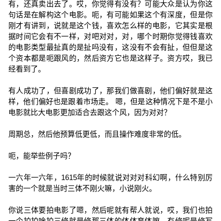
有，还真卖出去了。哎，你觉得有没有？可能大众是认为你这
句话是在解构这个电影。呃，有可能如果这个有深度，但是你
刚才有讲到，说就是这个钱，喜欢怎么样的电影，它其实是根
据时间它会有不一样，对吧对对，对，哪个时期你觉得钱喜欢
的电影类型最扯真的是扯吗没有，这没有不会有扯，但但是这
个资本都是呃跟风的，然后资方它也是这样子。资方哎，我已
经看到了。
有人成功了，但喜剧成功了，那我们做喜剧，他们偏好就是这
样，他们偏好也是跟着市场走。 嗯，但是这种情况下是不是小
电影就比大电影更加适合去跟这个风，因为对对？
周期总，然后他预算低更低，而且操作难度非常的低。
呃，能举些例子吗？
一六年一六年，1615年的时候就说对对对科幻啊，什么特别厉
害的一个就是当时三体不刚火嘛，小说刚火。
你说三体要拍电影了嗯，然后呢就有帮人就说，哎，我们也拍
一个拍拍啥拍三修就是修那三体的体体育体嘛，有修呢是修写