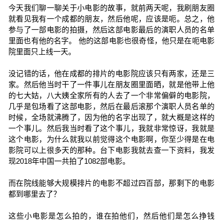
今天我们聊一聊关于小电影的故事，就前两天呢，我刷朋友圈
就看见我有一个成都的朋友，然后他呢，应该是呃。总之，他
参与了一部电影的拍摄，然后这部电影最后的演职人员的名单
里面也有他的名字。 他的这部电影也很奇怪，他只是在呃电影
院里面只上线一天。
没记错的话，他在成都的排片的电影院应该只有两家，还是三
家。然后他当时干了一件事儿在朋友圈里面晒，就是他带上他
的七大姑，八大姨全家所有的人去了一个非常偏僻的电影院，
几乎是包场看了这部电影，然后在最后滚那个演职人员名单的
时候，全场就沸腾了，因为他的名字出现了，就大概是这样的
一个事儿。然后我当时看了这个事儿，我就非常惊讶，我就是
这个电影，为什么就我以前觉得这个电影啊，你至少得是在电
影院可以上很多天的那种。台下电影我就去查一下资料，我发
现2018年中国一共拍了1082部电影。
而在院线能够大规模排片的电影不超过四百部，那剩下的电影
都到哪里去了？
这些小电影是怎么拍的，谁在拍他们，然后他们是怎么挣钱