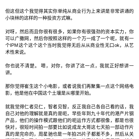
但这但这个我觉得其实你单纯从商业行为上来讲是非常讲通的
小块林的这样的一种投资方式嘛。
对呀，然后而且你很有很多，如果你有很强劲的资本实力，你
可以广撒网，然后你按照这样的一个万一成了一个呢，就有一
个IPM这个这个这个当时我觉得无后从从商业性无口ok，从艺
术性来说。
你也说不清楚。 嗯，对你，你讲了这一点，我就正好想讲一
讲。
那你觉得崔生这个小电影，或者说我们再聚集一点这个网络电
影，他是他在中国这个土壤是从哪里开始。
就我觉得仁者见仁，智者见智，反正我自己各自己看的话，我
自己对他的理解就是真的是呃，早些年到九十年代的港产片钢
产品，他们的操作模式跟他们的呃运作方式都很像，都是也很
快对，很短时间拍一部要比如说成龙大哥这七天拍一部动作片
真的是完命的，周星驰也是一年拍25片子都差不多，然后从关