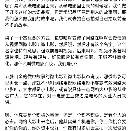
呢？素海从老电影里面来，从老电影里面来的时候呢，我们做
了好多这样的常识品哎，但是常识品毕竟是别人的故事啊，那
我们怎么做我们的故事呢，我们就去拍自己拍对自己拍以前差
不多的故事。
换了一个高概念的方式，包容哈就变成了网络在啊就会慢慢的
从视频到微电影叫微电影，然后哦，然后才有这个名字。这个
名字也特有意思，但以前要叫视频，后来叫呃，视频不够苦叫
短片吧。短片有短片，好像跟营长有点像啊，不够不够商业
化。那什么叫微电影？哎，我们是小？
五脏自全的微电故事的微电影到微电影状态说哎，那微电影可
以再长一点，那就不能叫网络电影网络电影不够霸气效网络大
电影哇，大家都是小电影，或者说具体一点网络大电影的从业
者广大，它的存在，对于电影工业或者是电影的从业人员来
讲。
嗯，他究竟是个积极的事情，还是一个积不积极，是看个人的
心态。网络大影出来之后，他其实是个机遇你，你工作机会要
好你的你的，你的资本也好，你都有很多机会去拍一次想做的