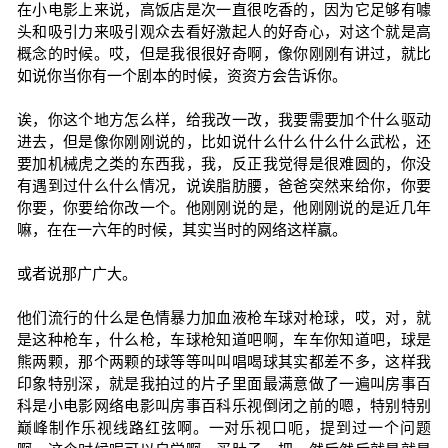
在小电影上来说，高饭店是次一直很吃香的，因为它足够有噱
头和吸引力来吸引观众去看好激起人的好奇心，对这个就是高
概念的时候。哎，但是我很很好奇啊，像你刚刚有讲过，就比
如说你当你有一个剧本的时候，资资方会告诉你。
诶，你这个地方怎么样，给我改一改，我要需要加个什么驱动
进去，但是像你刚刚说的，比如说什么什么什么什么武松，还
要加机械虎之类的东西我，我，反正我觉得是很难圆的，你没
有遇到过什么什么情况，说诶脂肪腰，爸爸突然来给你，你要
你要，你要给你改一个。他刚刚说的是，他刚刚说的是近几年
嘛，在在一六年的时候，其实当时的网络这样赢。
或者说那广广大。
他们流行的什么是色情暴力加血液枪车球对枪球，哎，对，就
是这种枪车，什么枪，车球枪知道吧啊，车车你知道吧，球是
熊两颗，那个两颗的球等等叫叫唱喝球其实都差不多，这样我
印象特别深，就是我拍过的片子里面最满意做了一遍叫房事百
科是小电影网络电影叫房事百科乐视倒闭之前的嗯，特别特别
巅峰制作乐视线路红弦啊。一对乐视口呃，提到过一个问题