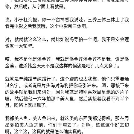
修，然后呢，从字面上看就是。
诶，小于杠海报，你一不留神看我说哇，三秀三体三体上了我
看完电影之后我就哦，这个电影叫三休啊。
对，就就就这么这么，就比如说冯导拍一个呃，我不是安金莲
也就一大轮牌。
哎，我不是他是潘金莲，我就是潘金莲潘金莲不是我，谁是潘
金莲，谁杀韩金天天不是我这样的偏迷是吧？几点太多了。
就就是单纯蹭单纯蹭行了，这个蹭的也太我靠，他们只需要通
过名字，或者说是片头海对海豹把你吸引进来。 嗯，那接下来
的故事就是我们来讲对，因为我就是特别喜欢周星驰的的片子
嘛。然后他他一六年拍那个美人鱼，然后紧接着我看不到半个
月，网络上就出现了。
我都美人鱼，美人鱼归来，就这类的东西我都觉得哎，那在周
星驰拍美人鱼之前，你们干嘛去了。对啊，这这这个好玄幻
啊，这个这，这真的就是怎么确实真的。