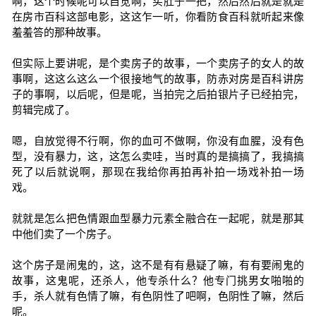
啊，这个时候呢可以自觉啊，买肚子一把，然后然后就是就是
在房市百科这部电影，这这乍一听，你看防食百科就听起来像
羞羞答的那种故事。
但实际上要讲呢，是个卖房子的故事，一个卖房子的女人的故
事啊，这这么这么一个很接地气的故事，防赤对房是百科讲房
子的事啊，以后呢，但是呢，当拍完之后拍银片子已经拍完，
剪辑完成了。
嗯，自放觉得不行啊，你的血可不做啊，你没有血腥，没有色
型，没有暴力，这，这怎么卖哇，当时真的是搞搞了，我搞搞
死了以后就说啊，那现在我给你再拍再补拍一场戏补拍一场
戏。
就就是怎么把色情跟血型暴力元素全融合在一起呢，就是那其
中他们卖了一个房子。
这个房子是闹鬼的，这，这不是有有悬疑了嘛，有有要闹鬼的
故事，这鬼呢，还杀人，他专杀什么？他专门挑男女啪啪的
手，杀人就有色情了嘛，有色阴性了吧啊，色阴性了嘛，然后
呢。