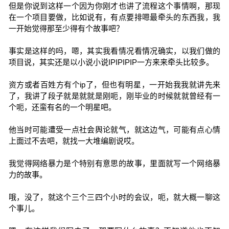
但是你说到这样一个因为你刚才也讲了流程这个事情啊，那现
在一个项目要做，比如说有，有点要排嗯最牵头的东西我，我
一开始觉得那至少得有个故事吧？
事实是这样的吗，嗯，其实我看情况看情况确实，以我们做的
项目说，其实还是以小说小说IPIPIPIP一方来来牵头比较多。
资方或者百姓方有个ip了，但也有明星，一开始我我就讲先来
了，我讲了段子就是就就是刚呃，刚毕业的时候就就曾经有一
个呃，还蛮有名的一个明星吧。
他当时可能遭受一点社会舆论就气，就这边气，可能有点心情
上面过不去吧，就找一大堆编剧说哎。
我觉得网络暴力是个特别有意思的故事，里面就写一个网络暴
力的故事。
哦，没了，就这个三个三四个小时的会议，呃，就大概一聊这
个事儿。