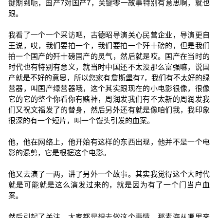
键期到呃，国产7对国产7，关键零一故事特别有意思啊，就也
跟。
我看了一个一个采访吧，古德昭导演关心民营企业，导演更自
王说，哎，我们要拍一个，我们要拍一个歼十磅的，但是我们
拍一个国产的歼十磅国产的灵气，然后就是哎。国产在当时的
时代也有特别有意义，就当时中国还不太没那么富强嘛，说国
产就是不好的意思，所以您家有詹斯堡有7，我们有不太好的绿
营器，叫国产绿营器哦，这个其实跟现在的小电影很像，很像
它的它的整个你看你有赌神，周润发我们有不太新的周润发我
们又祝文福发了的替身，然后另外还有就是像咱们我，我印象
很深的有一个短片，叫一个馒头引发的血案。
他，他在网络上，他开始有这样的东西出现，他并不是一个电
影的混剪，它是根据这个电影。
他又去演了一两，讲了另外一个故事。其实我觉得这个大时代
就是可能就是这么演发过来的，就是因为有了一个门当户血
案。
然后引起了关注，大家都是想去做这个事情，那素海从哪里来