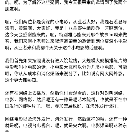
的。呃，为了解答这些疑问，我今天很荣幸的邀请到了我两个
朋友啊。
呃，他们两位都是资深的小电影，从业者大好，我是石溪县导
演呃，黄藏啊，大家好，我是十八县野生编剧乔一芳啊两位，
这今天会感谢能来的。呃，特别雄心能来到那个故事fm啊来做
客，我们来聊小老师过来喝酒道荣幸的邀请到两位资深小电影
啊，从业者来和我聊今天关于这个小电影的话题啊。
我们首先如果按照说没有进入院院线，大规模大规模排练片的
电影都叫小电影的话，小电影大概可以分为几类小电影，可能
嗯，你从从成本和消化渠道来说分了，比如说有网大网外影，
这个更大都熟知。
还有在网络上去播放，然后你付费观看的，这样对对叫网络，
电影，网络影，然后呢还有一种是呃艺术院线，也就是不在中
国发行的那种片子。 嗯，参加营展也好，在海外发行也好。
网络电影以及海外发行，海外发行，然后这样的哦，还有一种
就是呃，电视台电视台，呃，就是央六啊。电影频道啊这种东
西。