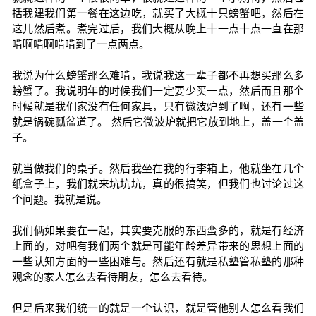
括我建我们第一餐在这边吃，就买了大概十只螃蟹吧，然后在
这儿然后煮。煮完过后，我们大概从晚上十一点十点一直在那
啃啊啃啊啃啃到了一点两点。
我说为什么螃蟹那么难啃，我说我这一辈子都不再想买那么多
螃蟹了。我说明年的时候我们一定要少买一点，然后而且那个
时候就是我们家没有任何家具，只有微波炉到了啊，还有一些
就是锅碗瓢盆道了。 然后它微波炉就把它放到地上，盖一个盖
子。
就当做我们的桌子。然后我坐在我的行李箱上，他就坐在几个
纸盒子上，我们就来坑坑坑，真的很搞笑，但我们也讨论过这
个问题。我就是说。
我们俩如果要在一起，其实要克服的东西蛮多的，就是有经济
上面的，对吧有我们两个就是可能年龄差异带来的思想上面的
一些认知方面的一些困难与。然后还有就是私塾管私塾的那种
观念的家人怎么去看待朋友，怎么去看待。
但是后来我们统一的就是一个认识，就是管他别人怎么看我们