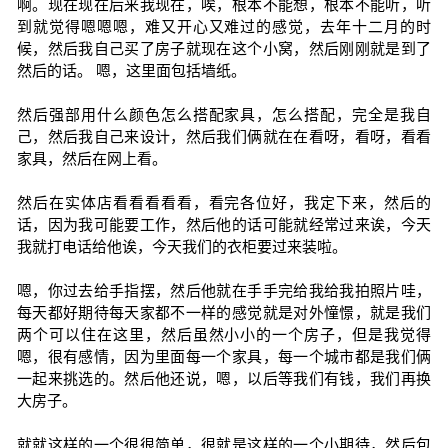
啊。现在现在后来我现在，唉，根本不能想，根本不能听，听
到就觉得嗯嗯嗯，难又开心又难过的感觉，去年十二月的时
候，然后我自己买了房子就现在这个小窝，然后刚刚就是到了
然后的话。 嗯，这里面包括墙纸。
然后强部用什么颜色怎么搭配家具，怎么搭配，完全是我自
己，然后我自己来设计，然后我们俩就在在看呀，看呀，看看
家具，然后在网上看。
然后在实体店看看看看看，看完各位好，我定下来，然后的
话，因为我可能要工作，然后他的话可能就经常过来诶，今天
我就打电话给他诶，今天我们的衣柜要过来装啦。
嗯，你过去给手指摆，然后他就在手手完给我给我拍照片哇，
每天都好期待每天家都不一样的感觉就是对外憧憬，就是我们
两个可以住在这里，然后虽然小小的一个房子，但是我觉得
嗯，很有感情，因为里面每一个家具，每一个城市都是我们俩
一起来挑选的。然后他还说，嗯，以后等我们有钱，我们再换
大房子。
就就这样的一个很很简单，很就是这样的一个小期待，然后包