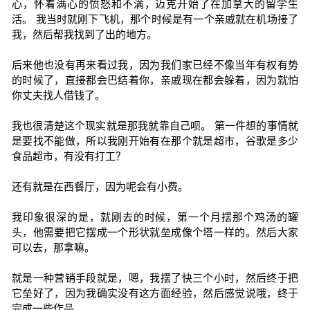
心，怀着满心的愤怒和不满，迈克开始了在加拿大的留学生
活。 我当时就刚下飞机，那个时候是有一个亲戚就在机场接了
我，然后帮我找到了出的地方。
后来他也没有再来看过我，因为我们家已经不像当年有权有势
的时候了，直接都会巴结着你，亲戚现在都会躲着，因为就怕
你丈夫找人借钱了。
我也很清楚这个现实就是那我就靠自己呗。 第一件想的事情就
是要找不能做，所以我刚开始有在那个就是超市，谷歌是多少
食品超市，有没有打工？
还有就是在西餐厅，因为呢会有小费。
我印象很深的是，就刚去的时候，第一个月摆那个鸡汤的罐
头，他需要把它摆成一个形状就垒成像个塔一样的。然后大家
可以去，那拿嘛。
就是一种营销手段就是，嗯，我摆了快三个小时，然后终于把
它垒好了，因为我确实没有这方面经验，然后感觉说哦，终于
完成一些作品。