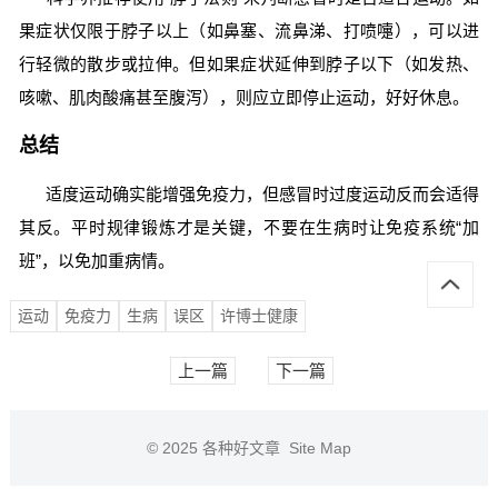
果症状仅限于脖子以上（如鼻塞、流鼻涕、打喷嚏），可以进
行轻微的散步或拉伸。但如果症状延伸到脖子以下（如发热、
咳嗽、肌肉酸痛甚至腹泻），则应立即停止运动，好好休息。
总结
适度运动确实能增强免疫力，但感冒时过度运动反而会适得
其反。平时规律锻炼才是关键，不要在生病时让免疫系统“加
班”，以免加重病情。
运动
免疫力
生病
误区
许博士健康
上一篇
下一篇
© 2025
各种好文章
Site Map