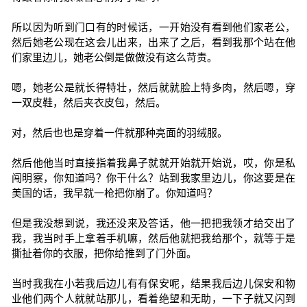
所以因为听到门口有的时候话，一开始没有看到他们家老公，
然后她老公现在这会儿出来，出来了之后，看到我那个站在他
们家里边儿，她老公倒是做做没有这么苛责。
嗯，她老公是就长得特壮，然后就就脸上特多肉，然后嗯，穿
一双皮鞋，然后夹衣皮包，然后。
对，然后也也是穿着一件就那种亮面的羽绒服。
然后他他当时直接指着我鼻子就就开始就开始说，哎，你是私
闯明察，你知道吗？你干什么？站到我家里边儿，你这要是在
美国的话，我早就一枪把你崩了。你知道吗？
但是我没想到说，我还没来及答话，他一把把我领才给交出了
我，我当时手上拿着手机嘛，然后他就把我给那个，就等于是
撕扯着你的衣服，把你给推到了门外面。
当时我我在小若我后边儿有有保安呢，结果我后边儿保安和物
业他们两个人就就站那儿，看着绝望和无助，一下子就又闪到