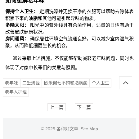
如何缓解老年味
保持个人卫生：
定期洗澡并更换干净的衣服可以帮助去除体表
积累下来的油脂和其他可能引起异味的物质。
多晒太阳：
阳光中的紫外线具有杀菌作用，适量的日晒有助于
改善皮肤健康状况。
房间通风：
确保居住环境空气流通良好，可以减少室内湿气积
聚，从而降低细菌生长的机会。
通过采取上述措施，不仅能够帮助减轻老年味问题，同时也
体现了对家中长辈们的关爱与照顾。
老年味
二壬烯醛
欧米伽七不饱和脂肪酸
个人卫生
老年人护理
上一篇
下一篇
© 2025
各种好文章
Site Map