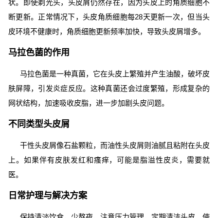
状。即使剃光头，头皮屑仍然存在，因为头皮上的角质细胞不
断更新。正常情况下，头皮角质细胞每28天更新一次，但当头
皮环境不健康时，角质细胞更新频率加快，导致头皮屑增多。
马拉色菌的作用
马拉色菌是一种真菌，它在头皮上繁殖并产生油酸，破坏皮
肤屏障，引发炎症反应。这种真菌还会过度繁殖，形成复杂的
网状结构，加速吸收皮脂，进一步加剧头皮问题。
不同类型头皮屑
干性头皮屑像石盐颗粒，而油性头皮屑则油腻且粘附在头皮
上。如果伴有皮肤发红和瘙痒，可能是脂溢性皮炎，需要就
医。
日常护理与解决方案
保持清淡饮食，少熬夜，注意压力管理，定期清洁头皮。使