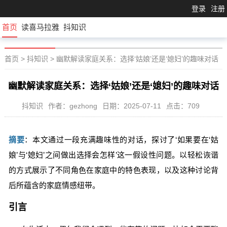
登录
注册
首页
读喜马拉雅
抖知识
首页
>
抖知识
>
幽默解读家庭关系：选择‘姑娘’还是‘媳妇’的趣味对话
幽默解读家庭关系：选择‘姑娘’还是‘媳妇’的趣味对话
抖知识
作者：gezhong
日期：2025-07-11
点击：709
摘要
：本文通过一段充满趣味性的对话，探讨了‘如果要在‘姑
娘’与‘媳妇’之间做出选择会怎样’这一假设性问题。以轻松诙谐
的方式展示了不同角色在家庭中的特色表现，以及这种讨论背
后所蕴含的家庭情感纽带。
引言