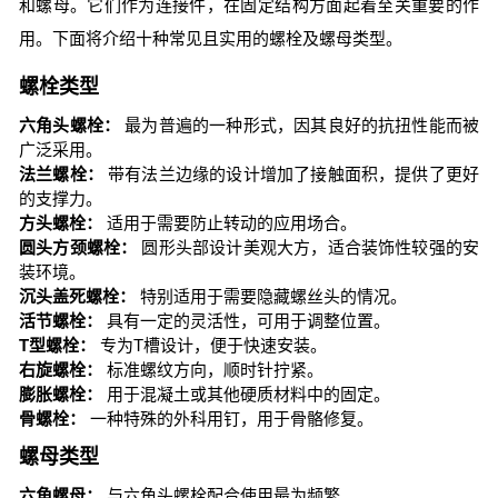
和螺母。它们作为连接件，在固定结构方面起着至关重要的作
用。下面将介绍十种常见且实用的螺栓及螺母类型。
螺栓类型
六角头螺栓：
最为普遍的一种形式，因其良好的抗扭性能而被
广泛采用。
法兰螺栓：
带有法兰边缘的设计增加了接触面积，提供了更好
的支撑力。
方头螺栓：
适用于需要防止转动的应用场合。
圆头方颈螺栓：
圆形头部设计美观大方，适合装饰性较强的安
装环境。
沉头盖死螺栓：
特别适用于需要隐藏螺丝头的情况。
活节螺栓：
具有一定的灵活性，可用于调整位置。
T型螺栓：
专为T槽设计，便于快速安装。
右旋螺栓：
标准螺纹方向，顺时针拧紧。
膨胀螺栓：
用于混凝土或其他硬质材料中的固定。
骨螺栓：
一种特殊的外科用钉，用于骨骼修复。
螺母类型
六角螺母：
与六角头螺栓配合使用最为频繁。