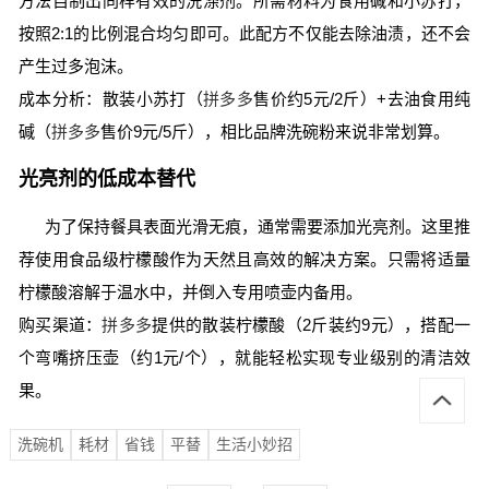
方法自制出同样有效的洗涤剂。所需材料为食用碱和小苏打，
按照2:1的比例混合均匀即可。此配方不仅能去除油渍，还不会
产生过多泡沫。
成本分析：散装小苏打（
拼多多
售价约5元/2斤）+去油食用纯
碱（
拼多多
售价9元/5斤），相比品牌洗碗粉来说非常划算。
光亮剂的低成本替代
为了保持餐具表面光滑无痕，通常需要添加光亮剂。这里推
荐使用食品级柠檬酸作为天然且高效的解决方案。只需将适量
柠檬酸溶解于温水中，并倒入专用喷壶内备用。
购买渠道：
拼多多
提供的散装柠檬酸（2斤装约9元），搭配一
个弯嘴挤压壶（约1元/个），就能轻松实现专业级别的清洁效
果。
洗碗机
耗材
省钱
平替
生活小妙招