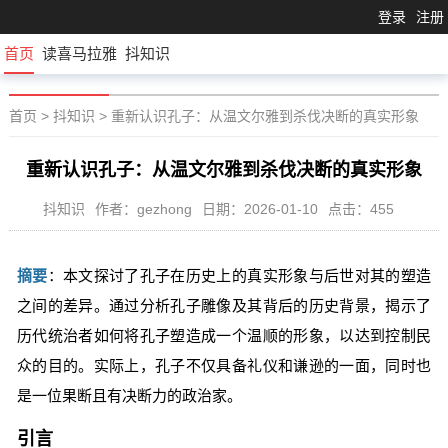
登录
注册
首页
读喜马拉雅
抖知识
首页
>
抖知识
>
重新认识孔子：从温文尔雅到杀伐决断的真实形象
重新认识孔子：从温文尔雅到杀伐决断的真实形象
抖知识
作者：gezhong
日期：2026-01-10
点击：455
摘要
：本文探讨了孔子在历史上的真实形象与后世对其的塑造
之间的差异。通过分析孔子雕像及其背后的历史背景，揭示了
历代统治者如何将孔子塑造成一个温顺的形象，以达到控制民
众的目的。实际上，孔子不仅具备礼仪和谦逊的一面，同时也
是一位果断且有决断力的政治家。
引言