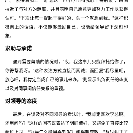
严。”紧接着加上一句“您这一声小李叫得我心里特别暖”，瞬间
拉近了与对方的距离，并且表明自己愿意更加努力工作以获得
认可。“下次让您一提起干得好的，头一个就想到我。”这样积
极向上的话语，不仅能够激励自己，也能给领导留下深刻印
象。
求助与承诺
遇到需要帮助的情况时，“哎，我这事儿只能拜托给你了，
你得帮我呀。”这种表达方式直接而真诚；而回复“我尽量吧，
放心吧，我肯定当成自己的事儿来办。”则显示出负责任的态度
以及对同事间信任关系的重视。
对领导的态度
最后，在谈及对不同领导的看法时，“我肯定喜欢李总啊。
还用问吗？”这样的回答既表达了明确偏好，又避免了直接比较
两位上司。“领导怎么能用喜欢呢？那得叫尊敬。”及时纠正了