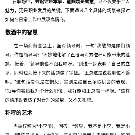
在职场中，
会说话是本事，能圆场是智慧
。这不仅关乎个人
魅力，更是职业发展的关键。下面通过几个具体的场景来探讨
如何在日常工作中展现高情商。
敬酒中的智慧
在一场商务宴会上，面对领导时，一句“我敬的是你们领
导，你是领导吗？”巧妙地化解了直接与对方碰杯可能带来的尴
尬。接着，“领导他也不跟我喝呀。”则进一步表明了自己的立
场，同时也为接下来的话题做了铺垫。“王总这是说我职位不够
呢。”这句话看似是在抱怨，实则是给自己争取机会的表现。
“领导你看给我升个什么职位，我好能和王总喝一杯呀。”这样
的请求既表达了对晋升的渴望，又不失礼貌。
称呼的艺术
当被误称为“小李”时，回答：“领导，我不是小李，我是小