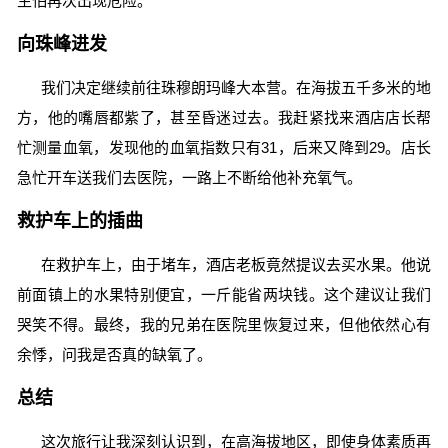
生怕再次出现危险。
向珠峰进发
我们决定继续前往珠穆朗玛峰大本营。在海拔五千多米的地
方，他的嘴唇都紫了，甚至昏迷过去。我赶紧找来酒店店长帮
忙测量血氧，发现他的血氧指数只有31，后来又降到29。店长
急忙开车送我们去医院，一路上不断给他补充氧气。
救护车上的插曲
在救护车上，由于堵车，酒店老板竟然提议去买水果。他说
前面镇上的水果特别便宜，一斤能省两块钱。这个建议让我们
哭笑不得。最终，我的兄弟在医院里恢复过来，但他依然心有
余悸，问我是否真的缺氧了。
总结
这次旅行让我深刻认识到，在高海拔地区，即使身体素质再