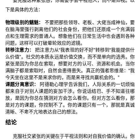
要克服这种紧张感，你需要学会平视他人，而不是仰视。以
下是具体的方法：
物理级别的魑魅：
不要把那些领导、老板、大佬当成神仙，要
在脑海里强行剥离他们的社会身份，把他们还原成一个充满弱
点和生理需求的普通人。想象他们在日常生活中也会遇到各种
问题，这样可以打破晕轮效应的滤镜。
转移注意力：
把注意力从“我表现的好不好”转移到“我能提供什
么价值”。社交的本质永远是价值交换，而不是单向的选秀。你
紧张是因为你总在索取，想要对方的认可、资源和机会。当你
满脑子都是索取时，自然会患得患失。真正的强者思维是：“我
今天坐在这里不是来求你的，而是来寻找共赢机会的。”
课题分离意识：
阿德勒心理学告诉我们，人际关系的一切烦恼
都来自于对别人课题的妄加干涉。你说话结巴、手不知道往哪
放，是因为你总在猜测对方会怎么看你。但对方怎么看你，那
是对方的课题，你控制不了。你的课题只有一个，那就是真诚
清晰、不卑不亢地表达自己的想法。
结论
克服社交紧张的关键在于平视法则和对自我价值的确认。你