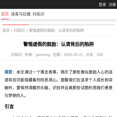
登录
注册
首页
读喜马拉雅
抖知识
首页
>
抖知识
>
警惕虚假的鼓励：认清背后的陷阱
警惕虚假的鼓励：认清背后的陷阱
抖知识
作者：gezhong
日期：2026-05-21
点击：258
摘要
：本文通过一个寓言故事，揭示了那些看似激励人心的话
语背后可能隐藏着的险恶用心。提醒我们在追求个人成长和突
破时，要保持清醒的头脑，识别并远离那些试图利用我们善意
与梦想的人。
引言