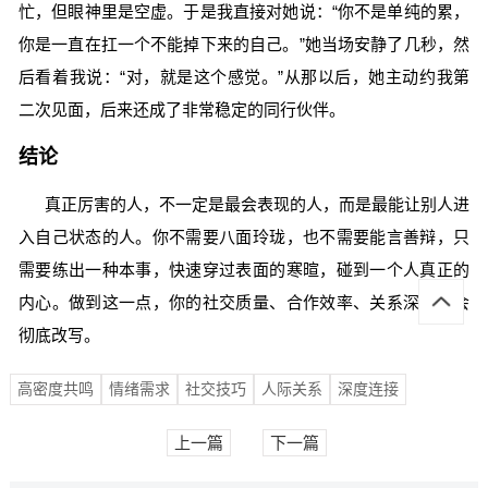
忙，但眼神里是空虚。于是我直接对她说：“你不是单纯的累，
你是一直在扛一个不能掉下来的自己。”她当场安静了几秒，然
后看着我说：“对，就是这个感觉。”从那以后，她主动约我第
二次见面，后来还成了非常稳定的同行伙伴。
结论
真正厉害的人，不一定是最会表现的人，而是最能让别人进
入自己状态的人。你不需要八面玲珑，也不需要能言善辩，只
需要练出一种本事，快速穿过表面的寒暄，碰到一个人真正的
内心。做到这一点，你的社交质量、合作效率、关系深度都会
彻底改写。
高密度共鸣
情绪需求
社交技巧
人际关系
深度连接
上一篇
下一篇