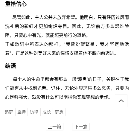
重拾信心
尽管如此，主人公并未放弃希望。他明白，只有经历过风雨
洗礼后的彩虹才更加绚烂夺目。因此，无论前方多么艰难险
阻，只要心中有光，就能照亮前行的道路。
正如歌词中所表达的那样，“我曾盼望繁星，我才坚定地活
着”，正是这种对美好未来的憧憬支撑着他不断向前迈进。
结语
每个人的生命里都会有那么一段‘漆黑’的日子，关键在于我
们能否从中找到光明。记住，无论外界环境多么恶劣，只要内
心足够强大，就没有什么可以阻挡你实现梦想的步伐。
追梦
坚持
彷徨
成长
梦想
上一篇
下一篇