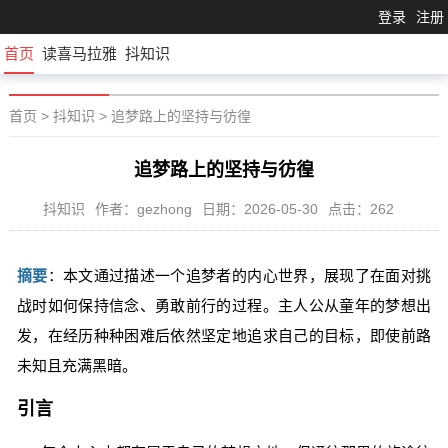
登录
注册
首页
读喜马拉雅
抖知识
首页
>
抖知识
>
追梦路上的坚持与彷徨
追梦路上的坚持与彷徨
抖知识
作者：gezhong
日期：2026-05-30
点击：262
摘要
：本文通过描述一个追梦者的内心世界，展现了在面对挑
战时如何保持信念、勇敢前行的过程。主人公从童年的梦想出
发，在经历种种困难后依然坚定地追求自己的目标，即使前路
未知且充满黑暗。
引言