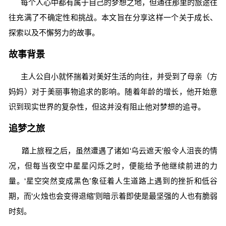
每个人心中都有属于自己的梦想之地，但通往那里的旅途往
往充满了不确定性和挑战。本文旨在分享这样一个关于成长、
探索以及不懈努力的故事。
故事背景
主人公自小就怀揣着对美好生活的向往，并受到了母亲（方
妈妈）对于美丽事物追求的影响。随着年龄的增长，他开始意
识到现实世界的复杂性，但这并没有阻止他对梦想的追寻。
追梦之旅
踏上旅程之后，虽然遭遇了诸如‘乌云遮天’般令人沮丧的情
况，但每当夜空中星星闪烁之时，便能给予他继续前进的力
量。‘星空突然变成黑色’象征着人生道路上遇到的挫折和低谷
期，而‘火烛也会变得退缩’则暗示着即使是最坚强的人也有脆弱
时刻。