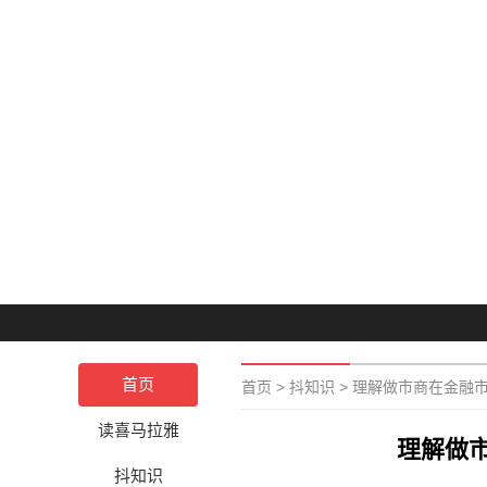
首页
首页
>
抖知识
>
理解做市商在金融
读喜马拉雅
理解做
抖知识