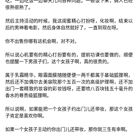
吃，一边吃饭一边聊天儿问各种问题。一顿饭下来，俩人已经
很熟很熟了。
然后主持活动的时候，我这闺蜜精心打扮呀，化妆啊，结束以
后约男神看电影，然后身体自然就好了，一直到现在呀。
你不出售你哪有这机会啊，对不对。
所以说心机要有的精心打扮要有的，提前功课也要做的，顺便
也提醒一下男孩子们，这个女孩子啊，真的很贵的。
属于乳霜精华，眼霜面膜随随便便一两千都属于基础狐狸啊，
然后还不加偶尔去美容院那个五百一次的高级护理啊，还不加
出门一套精致的妆容的彩妆钱呀，还要喷八百块钱五十毫升的
香水的尊贵级狐狸啊。
所以说啊，如果能把一个女孩子约出门儿还带妆，那这个女孩
子肯定是喜欢你啊。
如果一个女孩子主动约你出门儿还带妆，那你就三生有幸啊。