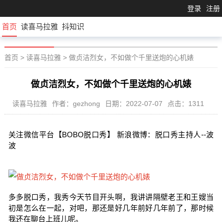
登录
注册
首页
读喜马拉雅
抖知识
首页
>
读喜马拉雅
>
做贞洁烈女，不如做个千里送炮的心机婊
做贞洁烈女，不如做个千里送炮的心机婊
读喜马拉雅
作者：gezhong
日期：2022-07-07
点击：1311
关注微信平台【BOBO脱口秀】 新浪微博：脱口秀主持人--波
波
多多脱口秀，我秀今天节目开头啊，我讲讲隔壁老王和王嫂当
初是怎么在一起，对吧，那还是好几年前好几年前了，那时候
我还在聊台上班儿呢。