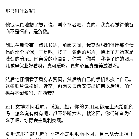
那只叫什么呢？
他很认真地想了想，说，叫幸存者吧，真的，我真心觉得他智
商不是情商，是负数。
到现在都没有一点儿长进，前两天啊，我突然想和他用那个情
侣的那个屏保，于是呢，找了一张他的照片，换上了开始就是
激烈的暗示。他亲爱的小哥哥，你看，你看，我换了你的照片
儿做屏保业好看呀，真可爱呀。真帅心里真是美滋滋呀。
然后他仔细看了看身表赞同，然后给自己的手机也换上自己。
这张照片说挺好，迷茫，前两天去西安演出结束以后哈，咱们
播菜不聚餐吗，在西安？
还有女博才问我呢，说波儿姐，你的男朋友都是上天给配的
吗，怎么说有就有呢，都不带断六人，就这回，你们知道为什
么了吧，你得会主动利奥啊。
没听过那首歌儿吗？幸福不是毛毛雨不回，自己从天上掉下