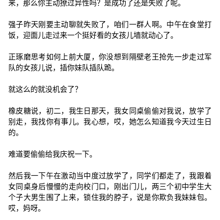
来，那么你主动撩过异性吗？是成功了还是失败了呢。
强子昨天刚要主动聊就失败了，咱们一群人啊。中午在食堂打
饭，迎面儿走过来一个挺好看的女孩儿墙就动心了。
正琢磨思考如何上前大厦，你没想到隔壁老王抢先一步走过军
队的女孩儿说，插你妹队插队跪。
就这么的就没机会了？
橡皮糖说，初二，我生日那天，我女同桌偷偷对我说，放学了
别走，我找你有事儿。我心想，哎，她怎么知道我今天过生日
的。
难道要偷偷给我庆祝一下。
然后我一下午在激动当中度过放学了，同学们都走了，我跟着
女同桌身后慢慢的走向校门口，刚出门儿，两三个初中学生大
个子大男生围了上来，锁住我的脖子，说是你欺负我妹妹包。
哎，妈呀。