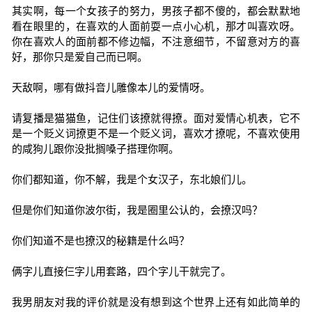
其实啊，每一个女孩子的努力，男孩子都不傻的，都会默默地
看在眼里的，在喜欢的人面前耍一点小心机，那才叫喜欢呀。
你在喜欢人的面前都不修边幅，不注意细节，不留意对方的喜
好，那你只是爱自己而已啊。
天敌啊，哪有做抖音儿雕像本儿的爱情呀。
请复播是猫猫鱼，记住们该撩就得撩。面对爱情心机表，它不
是一个贬义词撩更不是一个贬义词，喜欢才撩呢，不喜欢使用
的咸狗儿跟你没批搁嗓子搭理你啊。
你们都知道，你不解，我是个女汉子，东北娘们儿。
但是你们知道你波尔街，我是圈里公认的，会撩汉吗？
你们知道不是也撩汉的秘籍是什么吗？
俩字儿直接仨字儿用套路，四个字儿干就完了。
我男朋友对我的评价就是没有想到这个世界上还有如此简单的