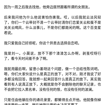
因为一周之后我去找他，他旁边居然跟着所谓的女朋友。
后来我问他为什么他说害怕伤害我。哎，以后我就云淡风轻
了，你们一个云带封不清一个云带封清你们恋爱关云和蛋不是
关关云喝风，什么淡事儿，不是你们都是闲的啊。这个百变星
君说。
我只爱我自己好烦呢，你这个异类去选择自恋吧。
我是刘一。小莫说，放不下那个渣渣怎么办啊，剥茧哎呀行
了，看今天时间差不多了啊。
我就用最后啊，留意小墨呀这个问题，做一个总结性陈词吧。
嗯，你们大家伙说什么是真正的放下，对不对，刚才我说了好
多都没有回答，我就想一起来回答什么是真正的放下。其实我
看到有人说真正放下，大概就是你不会删除他的聊天记录，也
不会把它拉入黑名单，没有任何的恨，也没有任何的波澜。
只是任由他躺在你的通讯录里，都懒得去点开他。他就像你掉
进床里的一支笔，躺在地铁站里的水决定不要了。