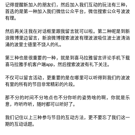
记得提醒新加入的朋友们，然后加入我们互动的玩法有三种，
首选的是第一种加入我们微信公众平台，微信搜索公众号波波
有理。
然后再关注我在对话框里跟我留言就可以啦。第二种呢是到新
浪微博里边留言，新浪微博搜索波波有理波波吸住波士波涛汹
涌的波里士德里不饶人的礼。
第三种也是很重要的一种，就是到喜马拉雅留言评论手机下载
喜马拉雅手机客户端app，然后搜索波波有礼下关注。
不仅可以留言活动，更重要的是在哪里可以听得到我们的波波
有里的所有的节目非常精彩的片段。
那不分的时间不分地点也不分你听的姿势啥的啊，你就是乐
意，咋听咋听，随时都可以听好了。
我们记住以上三种参与节目的互动方法，更不要忘了我们这一
期的互动话题。