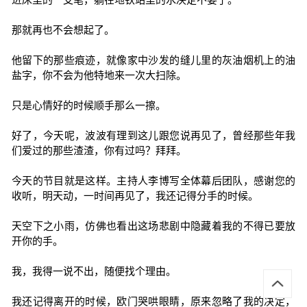
那就再也不会想起了。
他留下的那些痕迹，就像家中沙发的缝儿里的灰油烟机上的油
盐字，你不会为他特地来一次大扫除。
只是心情好的时候顺手那么一擦。
好了，今天呢，波波有理到这儿跟您说再见了，曾经那些年我
们爱过的那些渣渣，你有过吗？拜拜。
今天的节目就是这样。主持人李博写全体幕后团队，感谢您的
收听，明天动，一时间再见了，我还记得分手的时候。
天空下之小雨，仿佛也看出这场悲剧中隐藏着我的不得已要放
开你的手。
我，我得一说不出，随便找个理由。
我还记得离开的时候，欧门哭哄眼睛，原来忽略了我的决定，