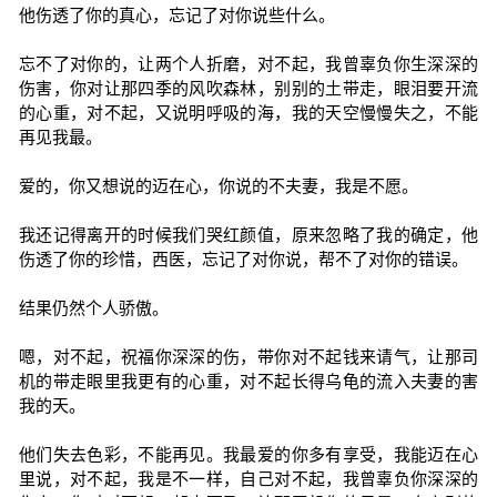
他伤透了你的真心，忘记了对你说些什么。
忘不了对你的，让两个人折磨，对不起，我曾辜负你生深深的
伤害，你对让那四季的风吹森林，别别的土带走，眼泪要开流
的心重，对不起，又说明呼吸的海，我的天空慢慢失之，不能
再见我最。
爱的，你又想说的迈在心，你说的不夫妻，我是不愿。
我还记得离开的时候我们哭红颜值，原来忽略了我的确定，他
伤透了你的珍惜，西医，忘记了对你说，帮不了对你的错误。
结果仍然个人骄傲。
嗯，对不起，祝福你深深的伤，带你对不起钱来请气，让那司
机的带走眼里我更有的心重，对不起长得乌龟的流入夫妻的害
我的天。
他们失去色彩，不能再见。我最爱的你多有享受，我能迈在心
里说，对不起，我是不一样，自己对不起，我曾辜负你深深的