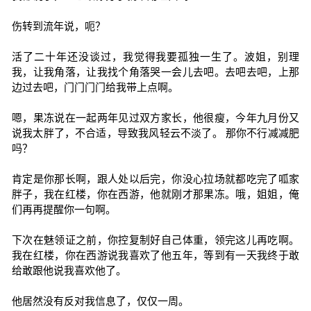
伤转到流年说，呃？
活了二十年还没谈过，我觉得我要孤独一生了。波姐，别理
我，让我角落，让我找个角落哭一会儿去吧。去吧去吧，上那
边过去吧，门门门门给我带上点啊。
嗯，果冻说在一起两年见过双方家长，他很瘦，今年九月份又
说我太胖了，不合适，导致我风轻云不淡了。 那你不行减减肥
吗？
肯定是你那长啊，跟人处以后完，你没心拉场就都吃完了呱家
胖子，我在红楼，你在西游，他就刚才那果冻。哦，姐姐，俺
们再再提醒你一句啊。
下次在魅领证之前，你控复制好自己体重，领完这儿再吃啊。
我在红楼，你在西游说我喜欢了他五年，等到有一天我终于敢
给敢跟他说我喜欢他了。
他居然没有反对我信息了，仅仅一周。