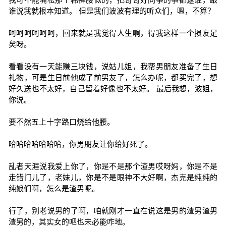
谁说我就根本知道。 但是我们波波有理的听众们，嗯，不算？
呵呵呵呵呵呵，回来就是我觉得人生啊，得我这样一个损友足
矣呀。
看看没有一天能赚三块钱，说姑儿姐，我帮男朋友准备了生日
礼物，可是生日前他成了前男友了，怎么办呢，都买完了，想
好久送也不太好，自己留着好像也不太好。 最后我想，波姐，
你说。
要不然五上十字路口烧给他腰。
哈哈哈哈哈哈哈，你男朋友让你给好死了。
乱者天涯说我爱上你了，你是不是那个渣男哎呀妈，你是不是
走错门儿了，老妹儿，你是不是眼神不大好啊，杰克是纯纯的
纯娘们啊，怎么是渣男呢。
行了，别老说男的了啊，咱就刚才一直在说这是男的渣男渣男
渣男的，其实女的吧也未必能咋地。