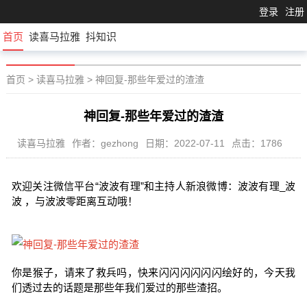
登录
注册
首页
读喜马拉雅
抖知识
首页
>
读喜马拉雅
>
神回复-那些年爱过的渣渣
神回复-那些年爱过的渣渣
读喜马拉雅
作者：gezhong
日期：2022-07-11
点击：1786
欢迎关注微信平台“波波有理”和主持人新浪微博：波波有理_波
波 ，与波波零距离互动哦！
你是猴子，请来了救兵吗，快来闪闪闪闪闪闪绘好的，今天我
们透过去的话题是那些年我们爱过的那些渣招。