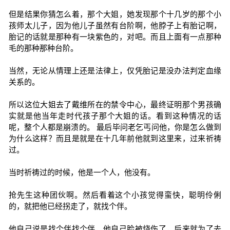
但是结果你猜怎么着，那个大姐，她发现那个十几岁的那个小
孩师太儿子，因为他儿子虽然有台阶啊，他脖子上有胎记啊，
胎记的话就是那种有一块紫色的，对吧。而且上面有一点那种
毛的那种那种台阶。
当然，无论从情理上还是法律上，仅凭胎记是没办法判定血缘
关系的。
所以这位大姐去了戴维所在的禁令中心，最终证明那个男孩确
实就是他当年走时代孩子那个大姐的话。看到这种情况的话
呢，整个人都是崩溃的。 最后毕问老乞丐问他，你是怎么做到
为什么这样？而且是就是在十几年前他就到这里来，过来祈祷
过。
当时祈祷过的时候，他是一个人，他没有。
抢先生这种团伙啊。然后看着这个小孩觉得蛮快，聪明伶俐
的，就把他已经拐走了，就找个伴。
他自己说是找个伴找个伴，他自己脸被烧伤了，后来就为了去