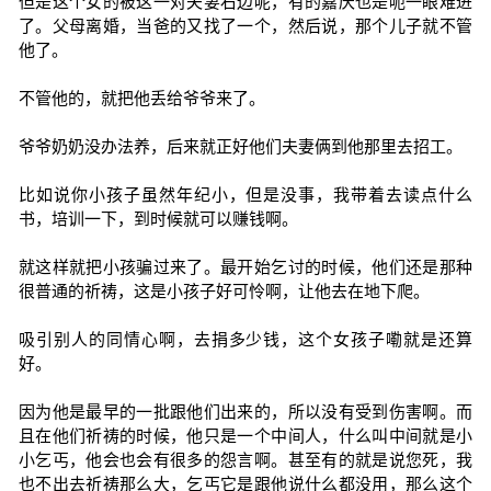
但是这个女的被这一对夫妻右边呢，有的嘉庆也是呃一眼难进
了。父母离婚，当爸的又找了一个，然后说，那个儿子就不管
他了。
不管他的，就把他丢给爷爷来了。
爷爷奶奶没办法养，后来就正好他们夫妻俩到他那里去招工。
比如说你小孩子虽然年纪小，但是没事，我带着去读点什么
书，培训一下，到时候就可以赚钱啊。
就这样就把小孩骗过来了。最开始乞讨的时候，他们还是那种
很普通的祈祷，这是小孩子好可怜啊，让他去在地下爬。
吸引别人的同情心啊，去捐多少钱，这个女孩子嘞就是还算
好。
因为他是最早的一批跟他们出来的，所以没有受到伤害啊。而
且在他们祈祷的时候，他只是一个中间人，什么叫中间就是小
小乞丐，他会也会有很多的怨言啊。甚至有的就是说您死，我
也不出去祈祷那么大，乞丐它是跟他说什么都没用，那么这个