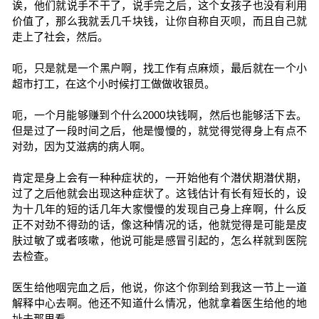
诶，他们就说手不干了，说手完之后，这个女孩子也没有利用
价值了，那么我就丢几千块钱，让你自称自灭呗，而且自己就
走上了社会，然后。
呃，只是就是一个黑户啊，找工作有点麻烦，最后就在一个小
超市打工，在这个小时候打工做做收银员。
呃，一个月能够赚到个什么2000块钱啊，然后也能够活下去。
但是过了一段时间之后，他是慢慢的，就觉得觉得身上有点不
对劲，因为艾滋病的病人啊。
肯定是身上会有一种种症状的，一开始他有个潜伏期潜伏期，
过了之后他就会出现这种症状了。这钱估计有长有短长的，设
为十几年的短的话几年大家慢慢的发现自己身上痒啊，什么反
正不对劲不得劲的话，像这种情况的话，他就觉得是可能是皮
肤过敏了或者咳嗽，他说可能是感冒引起的，怎么样就到医院
去检查。
医生给他咽完血之后，他说，你这个你到给到我这一节上一道
解释中心去啊。他还不知道什么情况，他就拿着医生给他的地
址去那里看。