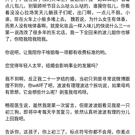
点儿包儿，别管顾听节目么么哒么么哒的，谁摸你包儿，你看
着没没心拉场笑天儿躺孩子们呢，出门啊，一点儿不假。小
诶，现在火车上小偷多堵上去。 魏若说，为什么女生有体香，
而男人没有啥体香啊，就是化妆品一样入味儿的快说什么三一n
第一说改改了很多年的东北话，我一下全回来的波儿姐你也够
了，你陪我陪我陪我。
你说吧，让我陪你干啥姐每一项都有收费标准的哟。
您觉得年轻人太早，结婚会影响事业的发展吗？
我不到啊，反正我二十一岁结的婚，当初只到是寻常说微博跟
搜不到你，你wifi坏了吧，波波有理理波这个拆坑说，如果母鸡
有思想，它会想些什么呢？剥茧我母鸡呀。
畅观医生说，虽然我是第一次留言，但是波波姐看见我是一只
初三狗，即将中考每天辛苦复习，依然认真听波波有理的分儿
上回我吧。
告诉你，这孩子，你上初三了，标点符号你都不会用，你差点