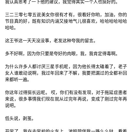
我认真思考了一下他的建议，我觉得其实一个人也挺好的。
三二三零七零五说美女你很有才有，很看好你哟，加油，你的
节目真的好，既有知识内涵又接地气儿很喜欢，哈哈哈哈哈哈
哈哈。
这王爷这一天天没没事，老发这种夸我的留言。
多不好啊，因为你只要是夸好的肉眼，我，我肯定得毒啊。
为什么许多人都讨厌三星手机呢，因为他长得太磕着了，老子
女人谁敢动说啊，我过年回来了不解，我要把漏过的全都补回
来都听一遍。
你这年过得挺长远呢。 哎，你们有没有发现，对于拖延症患者
来说，很多事情我们现在就从过完年再说，变成了刚过完年再
说吧。
低头说，剥茧。
开学了，我在去学校的火车上，波姐陪伴我一路么么哒，看着