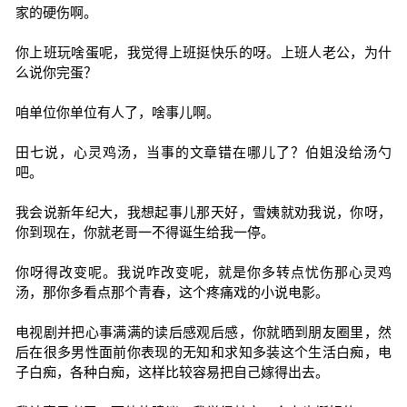
家的硬伤啊。
你上班玩啥蛋呢，我觉得上班挺快乐的呀。上班人老公，为什
么说你完蛋？
咱单位你单位有人了，啥事儿啊。
田七说，心灵鸡汤，当事的文章错在哪儿了？伯姐没给汤勺
吧。
我会说新年纪大，我想起事儿那天好，雪姨就劝我说，你呀，
你到现在，你就老哥一不得诞生给我一停。
你呀得改变呢。我说咋改变呢，就是你多转点忧伤那心灵鸡
汤，那你多看点那个青春，这个疼痛戏的小说电影。
电视剧并把心事满满的读后感观后感，你就晒到朋友圈里，然
后在很多男性面前你表现的无知和求知多装这个生活白痴，电
子白痴，各种白痴，这样比较容易把自己嫁得出去。