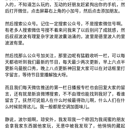
入的，不知道怎么玩的，互动的好朋友赶紧掏出你的手机，然
后打开微信，点击屏幕右上角的小加号，然后点击添加朋友。
然后搜索公众号。记住一定搜索公众号，不是搜索微信号啊。
有老多人搜索微信号搜不着来问我来了以后别问了成就感，然
后叔叔波波有理复杂字波是波囊汹涌的，波里是德里波人的里
波波有里。
然后找那么公众号加关注，那里边呢有猛戳收听一栏，可以每
天都收听到我们最新的节目，每天最少两次更新，早上六点半
更新乌曼脱口秀，晚上八点更新神回复大家可以在对话框里打
字留言，等待节目里播解独大呀。
而且我们每天微信推送的第一栏日播报专栏也会回复大家的留
言，还有就是新浪微博搜索，不不由理也能找到我好了，看谁
留言了。抚然可说姐人在什么时候最得劲儿啊，什么人们在什
么时候就得这儿。我一般都是空调加面味儿。
静说，波尔姐啊，琼安外，我发现我一个称因为我闺蜜的朋友
会拿我家东西据他家玩，无意中被我发现了，他悄悄的藏起