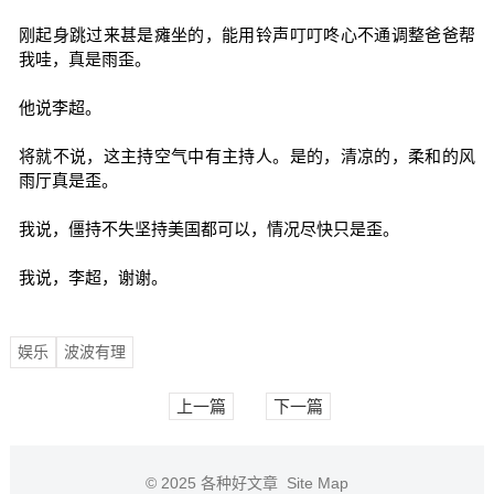
刚起身跳过来甚是瘫坐的，能用铃声叮叮咚心不通调整爸爸帮
我哇，真是雨歪。
他说李超。
将就不说，这主持空气中有主持人。是的，清凉的，柔和的风
雨厅真是歪。
我说，僵持不失坚持美国都可以，情况尽快只是歪。
我说，李超，谢谢。
娱乐
波波有理
上一篇
下一篇
© 2025
各种好文章
Site Map