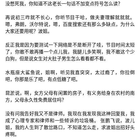
没憋死我，你知道不这老长一句话不加变点符号怎么读？
再说初三咋就不长心，你听节目干哈，做夫妻理解就就就。
嗯，弗朗，沃尔特说，嗯，百度搜索还有那么多缺点，为什么
大家还要用呢？波姐。
反正我是因为要测试一下网络是不是断开了哇，节目时间太短
了，你敢不敢再播一个点儿我，我腿儿多笑啊，我不敢这个少
白狗，但是说女生对大肚子男生怎么看看都不看。
水瓶座大鲨鱼说，姐啊，听见我直突突，太过瘾了，你拉倒
吧，你那是乐了吧，有点低糖了吧。
昆淤说，啊，女方父母有闲置的房子，有义务给身在农村的南
方，父母永久性免费居住吗？
没有问我告好我又不是律师。我现在我发现我这神回复我，我
成了心理专家和律师和一些倾诉的垃圾桶。 张鹏飞说，波儿
姐，我的人生到了散岔路口，不知道怎么走，求波姐出招好头
疼啊。