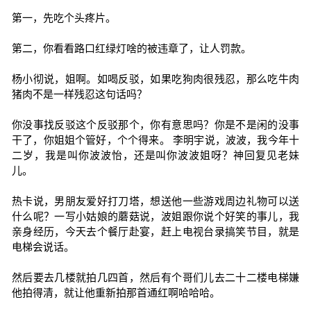
第一，先吃个头疼片。
第二，你看看路口红绿灯啥的被违章了，让人罚款。
杨小彻说，姐啊。如喝反驳，如果吃狗肉很残忍，那么吃牛肉
猪肉不是一样残忍这句话吗？
你没事找反驳这个反驳那个，你有意思吗？你是不是闲的没事
干了，你姐姐个管好，个个得来。 李明宇说，波波，我今年十
二岁，我是叫你波波怡，还是叫你波波姐呀？神回复见老妹
儿。
热卡说，男朋友爱好打刀塔，想送他一些游戏周边礼物可以送
什么呢？一写小姑娘的蘑菇说，波姐跟你说个好笑的事儿，我
亲身经历，今天去个餐厅赴宴，赶上电视台录搞笑节目，就是
电梯会说话。
然后要去几楼就拍几四首，然后有个哥们儿去二十二楼电梯嫌
他拍得清，就让他重新拍那首通红啊哈哈哈。