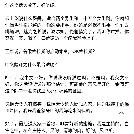
你这笑话太冷了，好笑呢。
云上彩说什么群舞，适合两个男生和二十五个女生跳，你就想
你俩男生挺能整的，你这要出事，你这是必保不出事。你们去
跳绳吧，魅力之长说，波尔姐，俺爸揍完了，我听你广播。你
突然一笑，喝了一口荷糖奶，全疼我爸脸上了。
王华说，谷歌格拉斯的启动命令，OK格拉斯？
中文翻译为什么最合适呢？
哼哼，我中文不好，你说我没听说过啊，不是啊，我英文不
好，你之后没听说过那个估计，可能他的意思是好的。金哥哥
这个蜗牛一般说铁里人都有搞笑的基因。
说谁天令人有搞笑，说谁天令这人挺领人家，因为我纯正的混
血基因，我是我爸象牙山的我妈吃水沟似的。
好了，最后送大家一首歌，非常好听的蜜糖，我是主持的。白
空之中，左右主持人。是的，清凉的肉，好的，风也听。