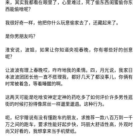
来，其实我都看在眼里了，心里难过，死了偷东西闺蜜偷你东
西能偷啥呢？
我很好奇一样，他把你什么玩意偷家去了，还藏起来了。
是你男朋友吗？
淮安说，波姐，如果让你知道央视春晚，你有哪些好的创意
呢？
让波波有理上春晚哎，咋咋地我的柔情。四，月光说，我家日
本波波团团长他一直不搭理我，都好几天了都没事儿，你俩有
时常被着急，等着睡醒的啊。
这两天可能是吃啥安神定定神的药吃多了如何评价许多男性逛
街的时候打扮得像屌丝一样邋里邋遢。这种行为。
呃，纪宇赠说有没有懂跑车的朋友，求推荐一款八百万到一千
万之间的跑车，要求性能好起步快，玛丽大舒适性高，外观时
尚又好看的，我想拿来当手机壁纸。