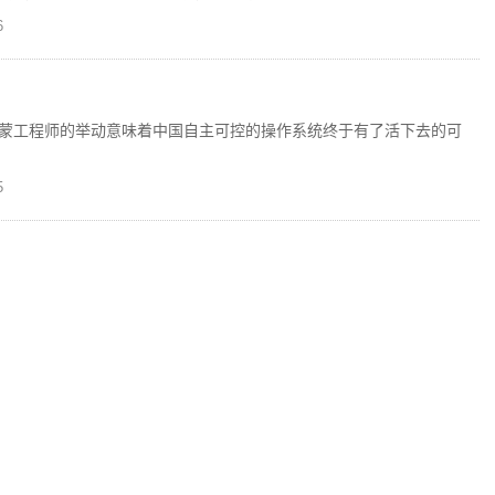
6
蒙工程师的举动意味着中国自主可控的操作系统终于有了活下去的可
5