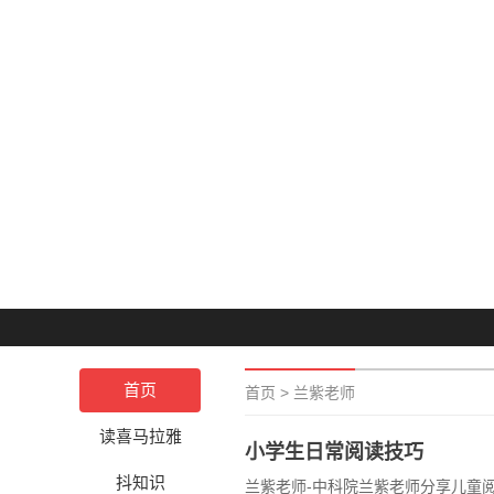
首页
首页
>
兰紫老师
读喜马拉雅
小学生日常阅读技巧
抖知识
兰紫老师-中科院兰紫老师分享儿童