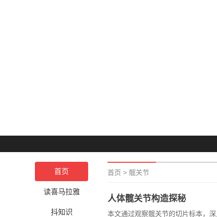
首页
首页
>
髋关节
读喜马拉雅
人体髋关节构造探秘
抖知识
本文通过观察髋关节的切片标本，深