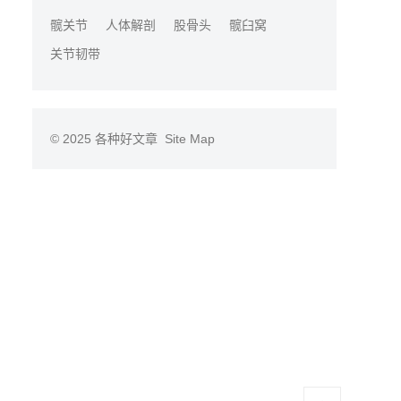
髋关节
人体解剖
股骨头
髋臼窝
关节韧带
© 2025
各种好文章
Site Map