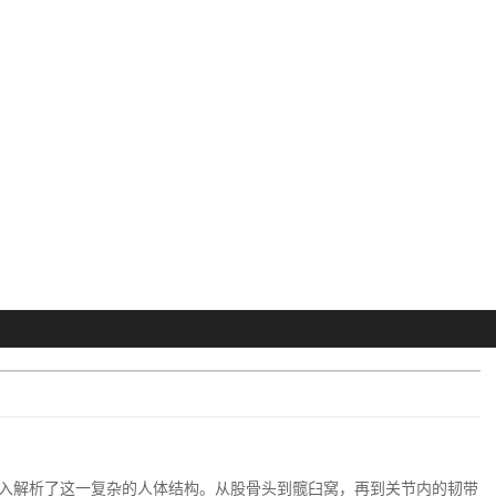
入解析了这一复杂的人体结构。从股骨头到髋臼窝，再到关节内的韧带