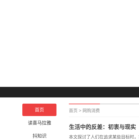
首页
首页
>
网购消费
读喜马拉雅
生活中的反差：初衷与现实
抖知识
本文探讨了人们在追求某些目标时，