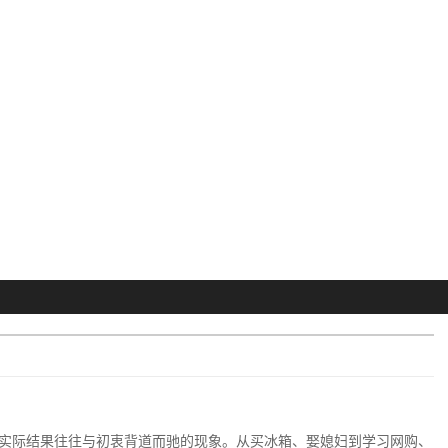
实际结果往往与初衷背道而驰的现象。从买冰箱、娶媳妇到学习网购、