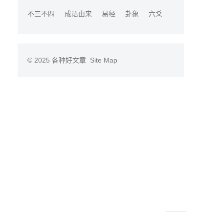
不三不四
成语由来
易经
卦象
六爻
© 2025
各种好文章
Site Map