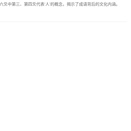
六爻中第三、第四爻代表‘人’的概念，揭示了成语背后的文化内涵。