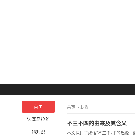
首页
首页
>
卦象
读喜马拉雅
不三不四的由来及其含义
抖知识
本文探讨了成语“不三不四”的起源