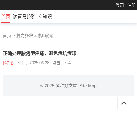
登录
注册
首页
读喜马拉雅
抖知识
首页
>
复方多粘菌素B软膏
正确处理脓疱型痤疮，避免痘坑痘印
抖知识
时间：2025-06-28
点击：724
© 2025
各种好文章
Site Map