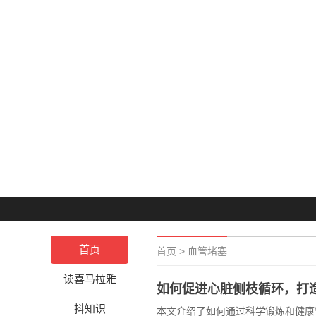
首页
首页
>
血管堵塞
读喜马拉雅
如何促进心脏侧枝循环，打
抖知识
本文介绍了如何通过科学锻炼和健康