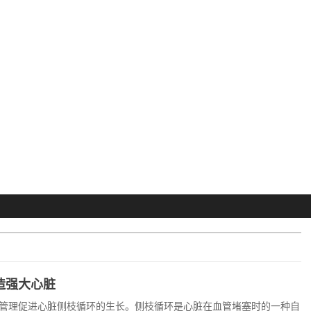
造强大心脏
管理促进心脏侧枝循环的生长。侧枝循环是心脏在血管堵塞时的一种自